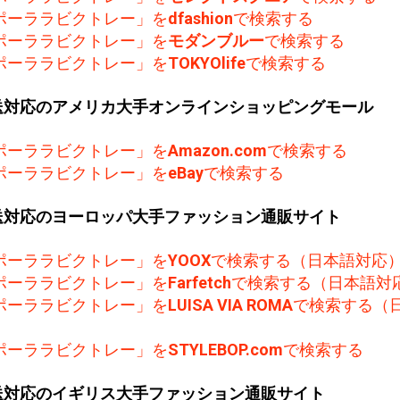
ポーララビクトレー」を
dfashion
で検索する
ポーララビクトレー」を
モダンブルー
で検索する
ポーララビクトレー」を
TOKYOlife
で検索する
送対応のアメリカ大手オンラインショッピングモール
ポーララビクトレー」を
Amazon.com
で検索する
ポーララビクトレー」を
eBay
で検索する
送対応のヨーロッパ大手ファッション通販サイト
ポーララビクトレー」を
YOOX
で検索する（日本語対応
ポーララビクトレー」を
Farfetch
で検索する（日本語対
ポーララビクトレー」を
LUISA VIA ROMA
で検索する（
）
ポーララビクトレー」を
STYLEBOP.com
で検索する
送対応のイギリス大手ファッション通販サイト