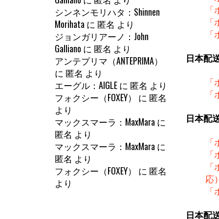
「
シンネンモリハタ：Shinnen
「
Morihata
に
匿名
より
「
ジョンガリアーノ：John
Galliano
に
匿名
より
日本配
アンテプリマ（ANTEPRIMA）
に
匿名
より
「
エーグル：AIGLE
に
匿名
より
「
フォクシー（FOXEY）
に
匿名
より
日本配
マックスマーラ：MaxMara
に
匿名
より
「
マックスマーラ：MaxMara
に
「
匿名
より
「
フォクシー（FOXEY）
に
匿名
応
より
「
日本配