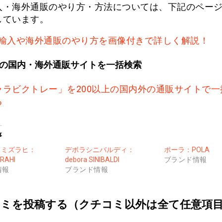
入・海外通販のやり方・方法については、下記のペー
しています。
輸入や海外通販のやり方を画像付きで詳しく解説！
上の国内・海外通販サイトを一括検索
ララビクトレー」を200以上の国内外の通販サイトで一
る
事
クミズラヒ：
デボラシニバルディ：
ポーラ：POLA
ZRAHI
debora SINIBALDI
ブランド情報
情報
ブランド情報
ミを投稿する（クチコミ以外は全て任意項