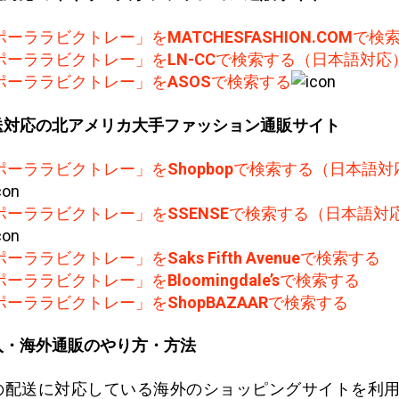
ポーララビクトレー」を
MATCHESFASHION.COM
で検
ポーララビクトレー」を
LN-CC
で検索する（日本語対応
ポーララビクトレー」を
ASOS
で検索する
送対応の北アメリカ大手ファッション通販サイト
ポーララビクトレー」を
Shopbop
で検索する（日本語対
ポーララビクトレー」を
SSENSE
で検索する（日本語対
ポーララビクトレー」を
Saks Fifth Avenue
で検索する
ポーララビクトレー」を
Bloomingdale’s
で検索する
ポーララビクトレー」を
ShopBAZAAR
で検索する
入・海外通販のやり方・方法
の配送に対応している海外のショッピングサイトを利