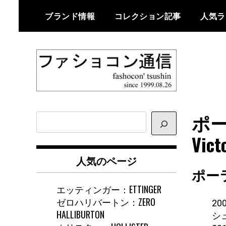
Skip
ブランド情報
コレクション記事
人気ラ
to
content
ファショコン通信はブランドやデ
ファショコン通
ザイナーの観点からファッション
ポー
サ
信
とモードを分析するファッション
イ
Vict
情報サイトです
ト
内
人気のページ
検
ポー
索
エッティンガー：ETTINGER
ゼロハリバートン：ZERO
2
HALLIBURTON
シ