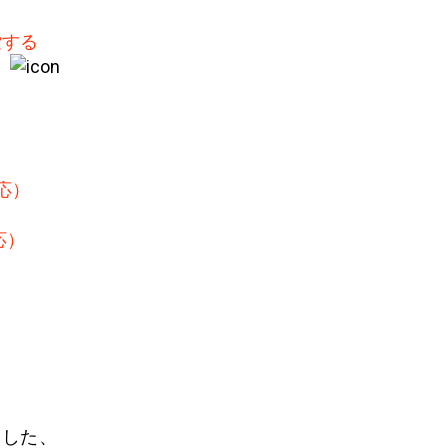
索する
）
応）
応）
用した、