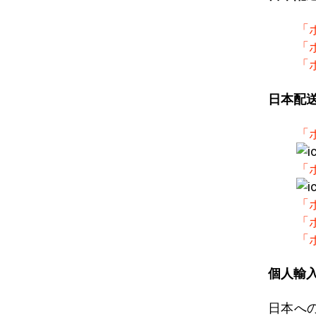
「
「
「
日本配
「
「
「
「
「
個人輸
日本へ