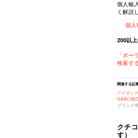
個人輸
く解説
個人
200以
「ポー
検索す
関連する記
アイザッ
ISAAC MI
ブランド
クチコ
す）