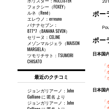
ホリスター：HOLLISTER
2
フォクシー（FOXEY）
ルネ（René）
ポー
エレウノ：erreuno
バナナセブン：
Pou
877*7（BANANA SEVEN）
セリーヌ：CELINE
ポー
メゾンマルジェラ（MAISON
MARGIELA）
日本国
ツモリチサト：TSUMORI
CHISATO
「
「
最近のクチコミ
「
日本国
ジョンガリアーノ：John
Galliano
に
匿名
より
「
ジョンガリアーノ：John
「
Galliano
に
匿名
より