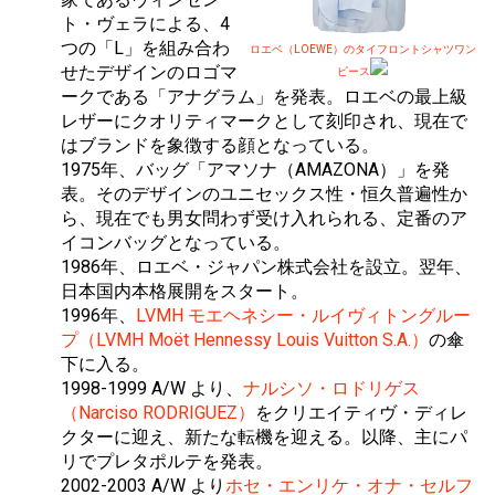
ト・ヴェラによる、4
つの「L」を組み合わ
ロエベ（LOEWE）のタイフロントシャツワン
せたデザインのロゴマ
ピース
ークである「アナグラム」を発表。ロエベの最上級
レザーにクオリティマークとして刻印され、現在で
はブランドを象徴する顔となっている。
1975年、バッグ「アマソナ（AMAZONA）」を発
表。そのデザインのユニセックス性・恒久普遍性か
ら、現在でも男女問わず受け入れられる、定番のア
イコンバッグとなっている。
1986年、ロエベ・ジャパン株式会社を設立。翌年、
日本国内本格展開をスタート。
1996年、
LVMH モエヘネシー・ルイヴィトングルー
プ（LVMH Moët Hennessy Louis Vuitton S.A.）
の傘
下に入る。
1998-1999 A/W より、
ナルシソ・ロドリゲス
（Narciso RODRIGUEZ）
をクリエイティヴ・ディレ
クターに迎え、新たな転機を迎える。以降、主にパ
リでプレタポルテを発表。
2002-2003 A/W より
ホセ・エンリケ・オナ・セルフ