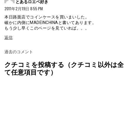
とあるロエベ好き
り:
2011年2月19日 8:55 PM
本日路面店でコインケースを買いまいした。
確かに内側にMADEINCHINAと書いてあります。
もう少し早くこのページを見ていれば。。。
返信
コ
過去のコメント
メ
クチコミを投稿する（クチコミ以外は全
ン
て任意項目です）
ト
ナ
ビ
ゲ
ー
シ
ョ