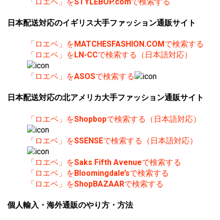
「ロエベ」を
STYLEBOP.com
で検索する
日本配送対応のイギリス大手ファッション通販サイト
「ロエベ」を
MATCHESFASHION.COM
で検索する
「ロエベ」を
LN-CC
で検索する（日本語対応）
「ロエベ」を
ASOS
で検索する
日本配送対応の北アメリカ大手ファッション通販サイト
「ロエベ」を
Shopbop
で検索する（日本語対応）
「ロエベ」を
SSENSE
で検索する（日本語対応）
「ロエベ」を
Saks Fifth Avenue
で検索する
「ロエベ」を
Bloomingdale’s
で検索する
「ロエベ」を
ShopBAZAAR
で検索する
個人輸入・海外通販のやり方・方法