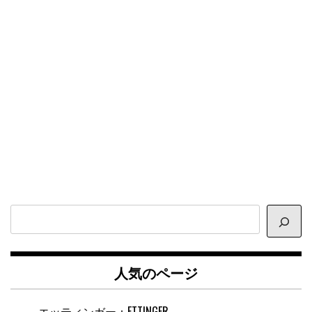
ン
サ
イ
ト
内
人気のページ
検
索
エッティンガー：ETTINGER