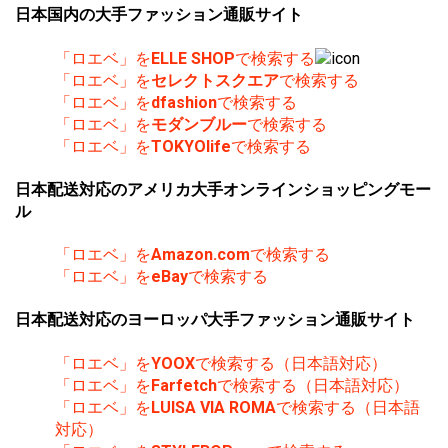
日本国内の大手ファッション通販サイト
「ロエベ」を
ELLE SHOP
で検索する
「ロエベ」を
セレクトスクエア
で検索する
「ロエベ」を
dfashion
で検索する
「ロエベ」を
モダンブルー
で検索する
「ロエベ」を
TOKYOlife
で検索する
日本配送対応のアメリカ大手オンラインショッピングモー
ル
「ロエベ」を
Amazon.com
で検索する
「ロエベ」を
eBay
で検索する
日本配送対応のヨーロッパ大手ファッション通販サイト
「ロエベ」を
YOOX
で検索する（日本語対応）
「ロエベ」を
Farfetch
で検索する（日本語対応）
「ロエベ」を
LUISA VIA ROMA
で検索する（日本語
対応）