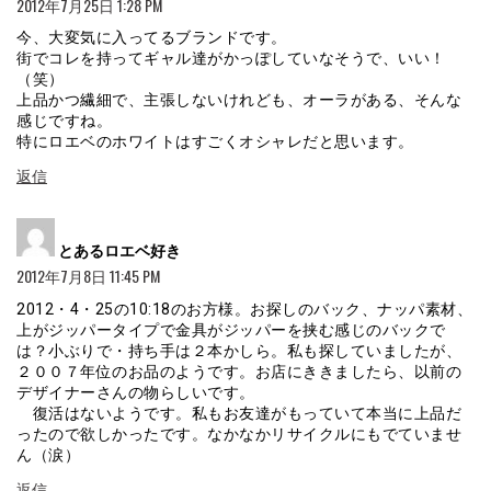
2012年7月25日 1:28 PM
今、大変気に入ってるブランドです。
街でコレを持ってギャル達がかっぽしていなそうで、いい！
（笑）
上品かつ繊細で、主張しないけれども、オーラがある、そんな
感じですね。
特にロエベのホワイトはすごくオシャレだと思います。
返信
よ
とあるロエベ好き
り:
2012年7月8日 11:45 PM
2012・4・25の10:18のお方様。お探しのバック、ナッパ素材、
上がジッパータイプで金具がジッパーを挟む感じのバックで
は？小ぶりで・持ち手は２本かしら。私も探していましたが、
２００７年位のお品のようです。お店にききましたら、以前の
デザイナーさんの物らしいです。
復活はないようです。私もお友達がもっていて本当に上品だ
ったので欲しかったです。なかなかリサイクルにもでていませ
ん（涙）
返信