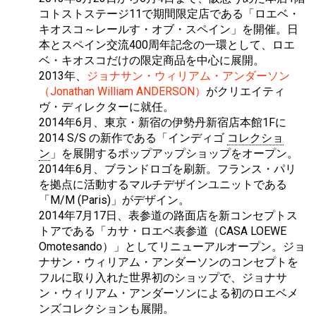
コトストステージ11で期間限定店である「ロエベ・
キオスコ～レールす・オブ・スペイン」を開催。日
本とスペイン交流400周年記念の一環として、ロエ
ベ・キオスコだけの限定商品を中心に展開。
2013年、
ジョナサン・ウィリアム・アンダーソン
（Jonathan William ANDERSON）
がクリエイティ
ヴ・ディレクターに就任。
2014年6月、東京・新宿の伊勢丹新宿店本館1Fに
2014 S/S の新作である「インディゴ
コレクショ
ン
」を展開するポップアップショップをオープン。
2014年6月、ブランドロゴを刷新。フランス・パリ
を拠点に活動するマルチデザインユニットである
「M/M (Paris)」がデザイン。
2014年7月17日、表参道の路面店を新コンセプトス
トアである「カサ・ロエベ表参道（CASA LOEWE
Omotesando）」としてリニューアルオープン。ジョ
ナサン・ウィリアム・アンダーソンのコンセプトを
フルに取り入れた世界初のショップで、ジョナサ
ン・ウィリアム・アンダーソンによる初のロエベメ
ンズコレクションも展開。