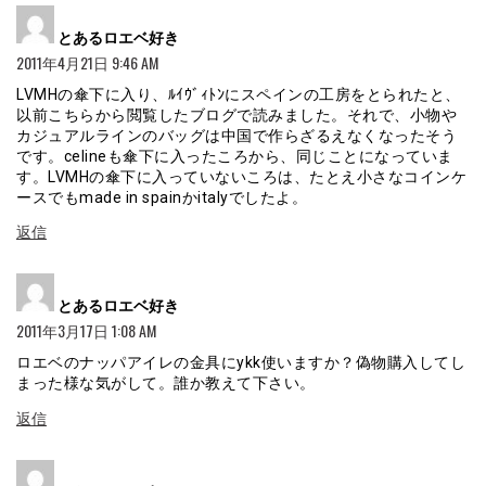
よ
とあるロエベ好き
り:
2011年4月21日 9:46 AM
LVMHの傘下に入り、ﾙｲｳﾞｨﾄﾝにスペインの工房をとられたと、
以前こちらから閲覧したブログで読みました。それで、小物や
カジュアルラインのバッグは中国で作らざるえなくなったそう
です。celineも傘下に入ったころから、同じことになっていま
す。LVMHの傘下に入っていないころは、たとえ小さなコインケ
ースでもmade in spainかitalyでしたよ。
返信
よ
とあるロエベ好き
り:
2011年3月17日 1:08 AM
ロエベのナッパアイレの金具にykk使いますか？偽物購入してし
まった様な気がして。誰か教えて下さい。
返信
よ