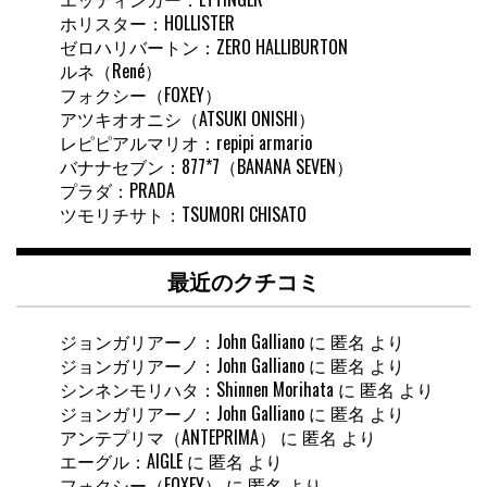
ホリスター：HOLLISTER
ゼロハリバートン：ZERO HALLIBURTON
ルネ（René）
フォクシー（FOXEY）
アツキオオニシ（ATSUKI ONISHI）
レピピアルマリオ：repipi armario
バナナセブン：877*7（BANANA SEVEN）
プラダ：PRADA
ツモリチサト：TSUMORI CHISATO
最近のクチコミ
ジョンガリアーノ：John Galliano
に
匿名
より
ジョンガリアーノ：John Galliano
に
匿名
より
シンネンモリハタ：Shinnen Morihata
に
匿名
より
ジョンガリアーノ：John Galliano
に
匿名
より
アンテプリマ（ANTEPRIMA）
に
匿名
より
エーグル：AIGLE
に
匿名
より
フォクシー（FOXEY）
に
匿名
より