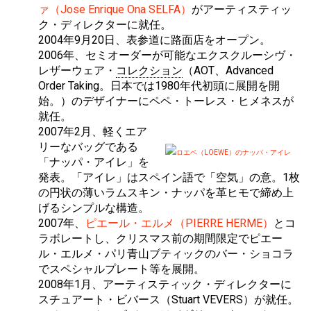
ァ（Jose Enrique Ona SELFA）
がアーティスティッ
ク・ディレクターに就任。
2004年9月20日、表参道に路面店をオープン。
2006年、セミオーダーが可能なエクスクルーシヴ・
レザーウェア・
コレクション
（AOT、Advanced
Order Taking。日本では1980年代初頭に展開を開
始。）のデザイナーにペペ・トーレス・ヒメネスが
就任。
2007年2月、軽くエア
リーなバッグである
ロエベ（LOEWE）のナッパ・アイレ
「ナッパ・アイレ」を
発表。「アイレ」はスペイン語で「空気」の意。1枚
の円状の薄いラムスキン・ナッパを革ヒモで締め上
げるシンプルな構造。
2007年、
ピエール・エルメ（PIERRE HERME）
とコ
ラボレートし、クリスマス前の期間限定でピエー
ル・エルメ・パリ青山ブティックのバー・ショコラ
でスペシャルプレート等を展開。
2008年1月、アーティスティック・ディレクターに
スチュアート・ビバース（Stuart VEVERS）が就任。