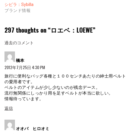
シビラ：Sybilla
ブランド情報
297 thoughts on “
ロエベ：LOEWE
”
コ
過去のコメント
メ
よ
ン
橋本
り:
2012年7月25日 4:30 PM
ト
ナ
旅行に便利なバッグ各種と１００センチあたりの紳士用ベルト
の愛用者です。
ビ
ベルトのアイテムが少し少ないのが残念デース。
流行無関係にしっかり用を足すベルトが本当に欲しい。
ゲ
情報待っています。
ー
返信
シ
ョ
よ
オオバ ヒロオミ
り:
ン