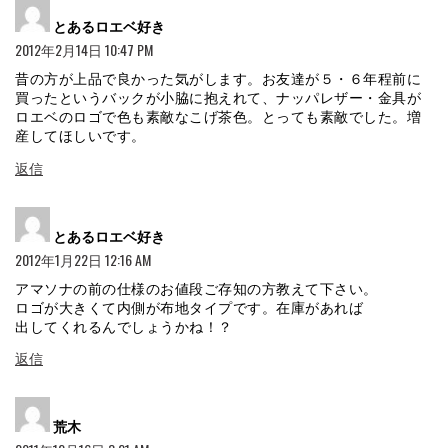
よ
とあるロエベ好き
り:
2012年2月14日 10:47 PM
昔の方が上品で良かった気がします。お友達が５・６年程前に
買ったというバックが小脇に抱えれて、ナッパレザー・金具が
ロエベのロゴで色も素敵なこげ茶色。とっても素敵でした。増
産してほしいです。
返信
よ
とあるロエベ好き
り:
2012年1月22日 12:16 AM
アマソナの前の仕様のお値段ご存知の方教えて下さい。
ロゴが大きくて内側が布地タイプです。在庫があれば
出してくれるんでしょうかね！？
返信
よ
荒木
り: