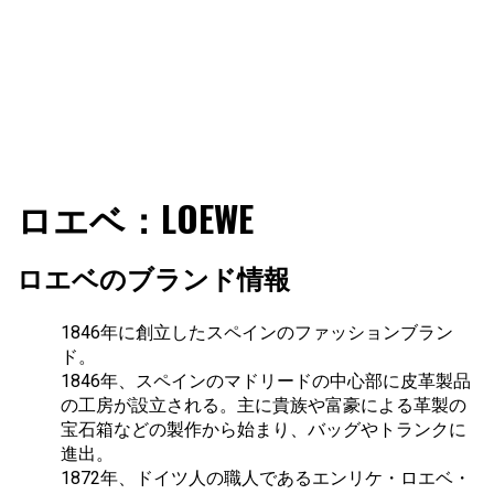
ファショコン通信はブランドやデザイナーの観点からファ
ファショコン通信
ロエベ：LOEWE
ッションとモードを分析するファッション情報サイトです
ロエベのブランド情報
1846年に創立したスペインのファッションブラン
ド。
1846年、スペインのマドリードの中心部に皮革製品
の工房が設立される。主に貴族や富豪による革製の
宝石箱などの製作から始まり、バッグやトランクに
進出。
1872年、ドイツ人の職人であるエンリケ・ロエベ・