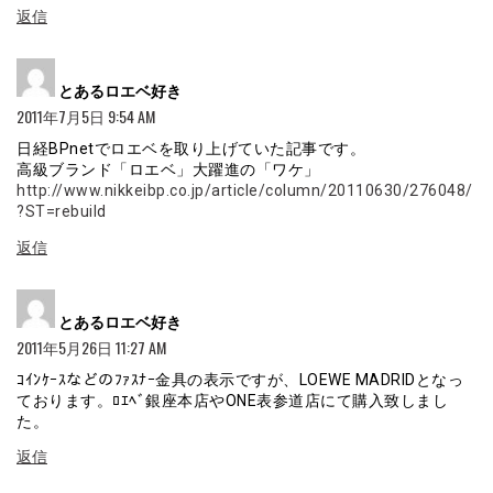
返信
よ
とあるロエベ好き
り:
2011年7月5日 9:54 AM
日経BPnetでロエベを取り上げていた記事です。
高級ブランド「ロエベ」大躍進の「ワケ」
http://www.nikkeibp.co.jp/article/column/20110630/276048/
?ST=rebuild
返信
よ
とあるロエベ好き
り:
2011年5月26日 11:27 AM
ｺｲﾝｹｰｽなどのﾌｧｽﾅｰ金具の表示ですが、LOEWE MADRIDとなっ
ております。ﾛｴﾍﾞ銀座本店やONE表参道店にて購入致しまし
た。
返信