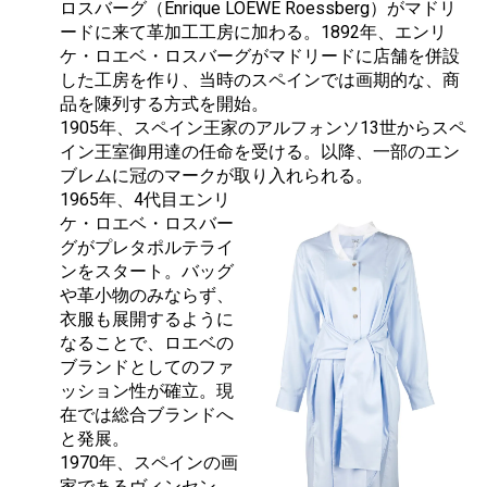
ロスバーグ（Enrique LOEWE Roessberg）がマドリ
ードに来て革加工工房に加わる。1892年、エンリ
ケ・ロエベ・ロスバーグがマドリードに店舗を併設
した工房を作り、当時のスペインでは画期的な、商
品を陳列する方式を開始。
1905年、スペイン王家のアルフォンソ13世からスペ
イン王室御用達の任命を受ける。以降、一部のエン
ブレムに冠のマークが取り入れられる。
1965年、4代目エンリ
ケ・ロエベ・ロスバー
グがプレタポルテライ
ンをスタート。バッグ
や革小物のみならず、
衣服も展開するように
なることで、ロエベの
ブランドとしてのファ
ッション性が確立。現
在では総合ブランドへ
と発展。
1970年、スペインの画
家であるヴィンセン