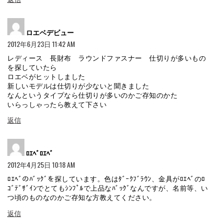
よ
ロエベデビュー
り:
2012年6月23日 11:42 AM
レディース 長財布 ラウンドファスナー 仕切りが多いもの
を探していたら
ロエベがヒットしました
新しいモデルは仕切りが少ないと聞きました
なんというタイプなら仕切りが多いのかご存知のかた
いらっしゃったら教えて下さい
返信
よ
ﾛｴﾍﾞﾛｴﾍﾞ
り:
2012年4月25日 10:18 AM
ﾛｴﾍﾞのﾊﾞｯｸﾞを探しています。色はﾀﾞｰｸﾌﾞﾗｳﾝ、金具がﾛｴﾍﾞのﾛ
ｺﾞﾃﾞｻﾞｲﾝでとてもｼﾝﾌﾟﾙで上品なﾊﾞｯｸﾞなんですが、名前等、い
つ頃のものなのかご存知な方教えてください。
返信