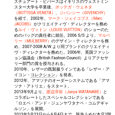
スチュアート・ビバースはイギリスのウェストミン
スター大学を卒業後、
ボッテガ・ウェネタ
（BOTTEGA VENETA）
、
ジバンシー（GIVENCHY）
を経て、2002年、
マーク・ジェイコブス（Marc
JACOBS）
がクリエイティヴ・ディレクターを務め
る
ルイ・ヴィトン（LOUIS VUITTON）
のショーのた
めのバッグの責任者に就任。2006 S/S より、
マルベ
リー（MULBERRY）
のデザイン・ティレクターを務
め、2007-2008 A/W より同ブランドのクリエイティ
ヴ・ディレクターを務めた。2006年、英国ファッシ
ョン協議会（British Fashion Council）よりアクセサ
リー部門の賞を授与される。
2010年、レザーの既製服ラインである「レザー・ア
イコン・
コレクション
」を発表。
2012年、アマソナのオーダーシステムである「アマ
ソナ・アトリエ」をスタート。
2013年9月より、
渡辺淳弥（Junya WATANABE）
と
コラボレートしたスペシャルコレクションである
「ロエベ・アンド・ジュンヤワタナベ・コムデギャ
ルソン」を展開。
2013年5月23日から6月4日まで、阪急うめだ本店1階