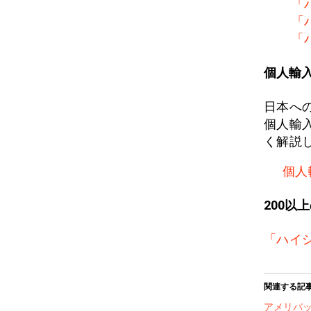
「
「
「
個人輸
日本へ
個人輸
く解説
個人
200以
「ハイ
関連する記
アメリバッグ