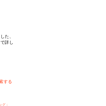
用した、
ジで詳し
索する
ッグ：