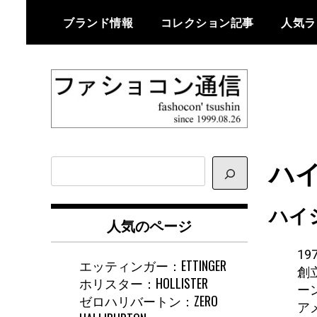
Skip
ブランド情報
コレクション記事
人気ラ
to
content
ファショコン通信はブランドやデ
ファショコン通
ザイナーの観点からファッション
ハイ
サ
信
とモードを分析するファッション
イ
情報サイトです
ト
ハイ
内
人気のページ
検
索
1
エッティンガー：ETTINGER
創
ホリスター：HOLLISTER
ーン
ゼロハリバートン：ZERO
ア