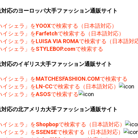
送対応のヨーロッパ大手ファッション通販サイト
ハイシェラ」を
YOOX
で検索する（日本語対応）
ハイシェラ」を
Farfetch
で検索する（日本語対応）
ハイシェラ」を
LUISA VIA ROMA
で検索する（日本語対
ハイシェラ」を
STYLEBOP.com
で検索する
送対応のイギリス大手ファッション通販サイト
ハイシェラ」を
MATCHESFASHION.COM
で検索する
ハイシェラ」を
LN-CC
で検索する（日本語対応）
ハイシェラ」を
ASOS
で検索する
送対応の北アメリカ大手ファッション通販サイト
ハイシェラ」を
Shopbop
で検索する（日本語対応）
ハイシェラ」を
SSENSE
で検索する（日本語対応）