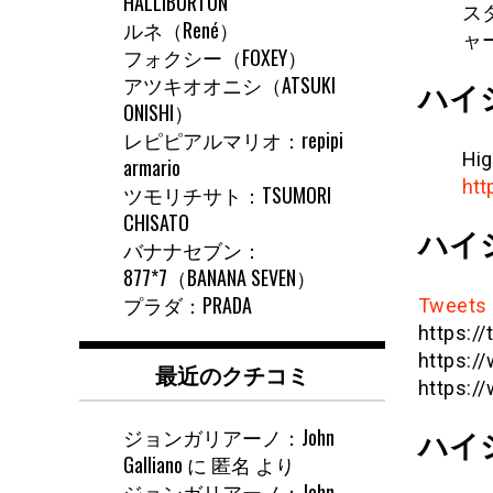
HALLIBURTON
ス
ルネ（René）
ャ
フォクシー（FOXEY）
アツキオオニシ（ATSUKI
ハイ
ONISHI）
レピピアルマリオ：repipi
Hig
armario
htt
ツモリチサト：TSUMORI
CHISATO
ハイ
バナナセブン：
877*7（BANANA SEVEN）
プラダ：PRADA
Tweets 
https://
https:
最近のクチコミ
https:/
ジョンガリアーノ：John
ハイ
Galliano
に
匿名
より
ジョンガリアーノ：John