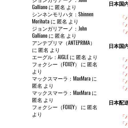
日本国
Galliano
に
匿名
より
シンネンモリハタ：Shinnen
「
Morihata
に
匿名
より
「
ジョンガリアーノ：John
「
Galliano
に
匿名
より
アンテプリマ（ANTEPRIMA）
日本国
に
匿名
より
エーグル：AIGLE
に
匿名
より
「
フォクシー（FOXEY）
に
匿名
「
より
「
マックスマーラ：MaxMara
に
「
匿名
より
「
マックスマーラ：MaxMara
に
匿名
より
日本配
フォクシー（FOXEY）
に
匿名
より
「
「