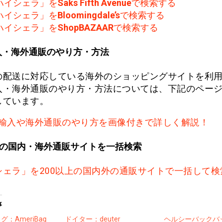
ハイシェラ」を
Saks Fifth Avenue
で検索する
ハイシェラ」を
Bloomingdale’s
で検索する
ハイシェラ」を
ShopBAZAAR
で検索する
入・海外通販のやり方・方法
の配送に対応している海外のショッピングサイトを利
入・海外通販のやり方・方法については、下記のペー
しています。
輸入や海外通販のやり方を画像付きで詳しく解説！
上の国内・海外通販サイトを一括検索
シェラ」を200以上の国内外の通販サイトで一括して検
事
：AmeriBag
ドイター：deuter
ヘルシーバックバ