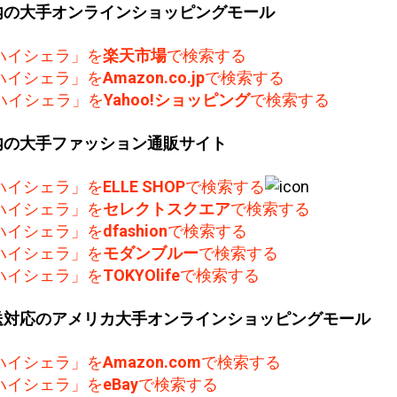
内の大手オンラインショッピングモール
ハイシェラ」を
楽天市場
で検索する
ハイシェラ」を
Amazon.co.jp
で検索する
ハイシェラ」を
Yahoo!ショッピング
で検索する
内の大手ファッション通販サイト
ハイシェラ」を
ELLE SHOP
で検索する
ハイシェラ」を
セレクトスクエア
で検索する
ハイシェラ」を
dfashion
で検索する
ハイシェラ」を
モダンブルー
で検索する
ハイシェラ」を
TOKYOlife
で検索する
送対応のアメリカ大手オンラインショッピングモール
ハイシェラ」を
Amazon.com
で検索する
ハイシェラ」を
eBay
で検索する