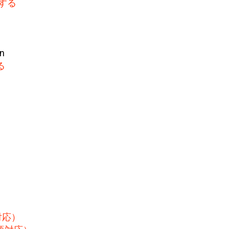
する
る
対応）