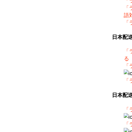
「
「
語
「
日本配
「
る
「
「
日本配
「
「