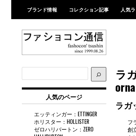
Skip
ブランド情報
コレクション記事
人気ラ
to
content
ファショコン通信はブランドやデ
ファショコン通
ザイナーの観点からファッション
ラガ
サ
信
とモードを分析するファッション
イ
orna
情報サイトです
ト
内
人気のページ
検
ラガ
索
エッティンガー：ETTINGER
ホリスター：HOLLISTER
フ
ゼロハリバートン：ZERO
創