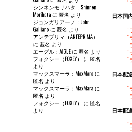
「
シンネンモリハタ：Shinnen
Morihata
に
匿名
より
日本国
ジョンガリアーノ：John
Galliano
に
匿名
より
「
アンテプリマ（ANTEPRIMA）
「
に
匿名
より
「
エーグル：AIGLE
に
匿名
より
「
フォクシー（FOXEY）
に
匿名
「
より
マックスマーラ：MaxMara
に
日本配
匿名
より
マックスマーラ：MaxMara
に
「
匿名
より
「
フォクシー（FOXEY）
に
匿名
より
日本配
「