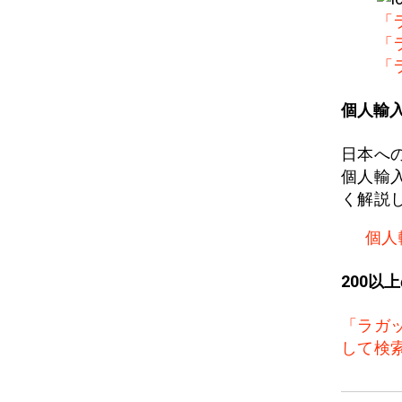
「
「
「
個人輸
日本へ
個人輸
く解説
個人
200以
「ラガ
して検