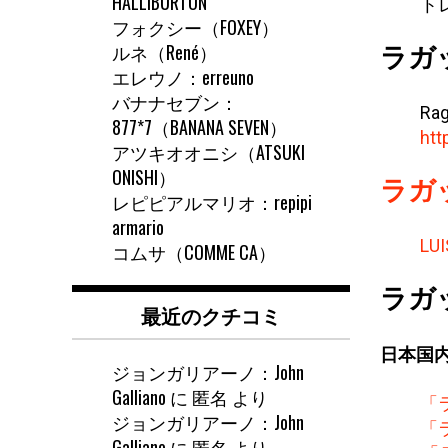
HALLIBURTON
トレ
フォクシー（FOXEY）
ルネ（René）
ラガ
エレウノ：erreuno
バナナセブン：
Rag
877*7（BANANA SEVEN）
htt
アツキオオニシ（ATSUKI
ONISHI）
ラガ
レピピアルマリオ：repipi
armario
LU
コムサ（COMME CA）
ラガ
最近のクチコミ
日本国
ジョンガリアーノ：John
Galliano
に
匿名
より
「
ジョンガリアーノ：John
「
Galliano
に
匿名
より