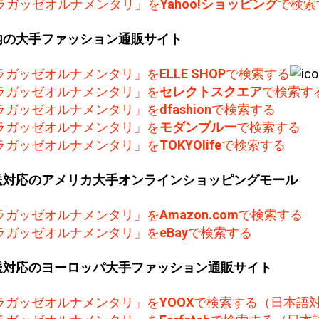
ラガッゼオルナメンタリ」を
Yahoo!ショッピング
で検索
内の大手ファッション通販サイト
ラガッゼオルナメンタリ」を
ELLE SHOP
で検索する
ラガッゼオルナメンタリ」を
セレクトスクエア
で検索す
ラガッゼオルナメンタリ」を
dfashion
で検索する
ラガッゼオルナメンタリ」を
モダンブルー
で検索する
ラガッゼオルナメンタリ」を
TOKYOlife
で検索する
送対応のアメリカ大手オンラインショッピングモール
ラガッゼオルナメンタリ」を
Amazon.com
で検索する
ラガッゼオルナメンタリ」を
eBay
で検索する
送対応のヨーロッパ大手ファッション通販サイト
ラガッゼオルナメンタリ」を
YOOX
で検索する（日本語