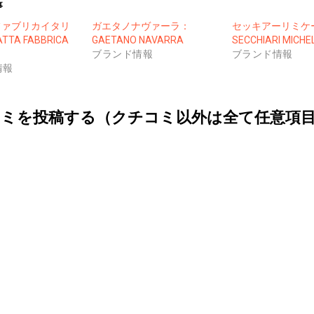
事
ファブリカイタリ
ガエタノナヴァーラ：
セッキアーリミケ
TA FABBRICA
GAETANO NAVARRA
SECCHIARI MICHE
ブランド情報
ブランド情報
情報
ミを投稿する（クチコミ以外は全て任意項