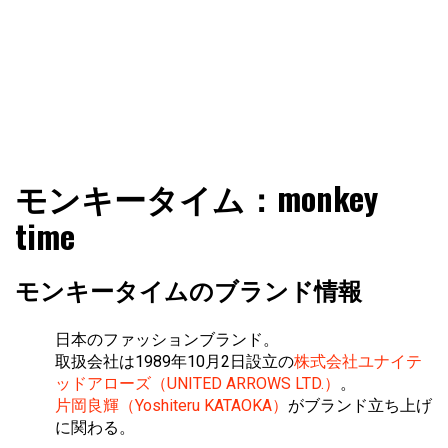
ファショコン通信はブランドやデザイナーの観点からファ
ファショコン通信
モンキータイム：monkey
ッションとモードを分析するファッション情報サイトです
time
モンキータイムのブランド情報
日本のファッションブランド。
取扱会社は1989年10月2日設立の
株式会社ユナイテ
ッドアローズ（UNITED ARROWS LTD.）
。
片岡良輝（Yoshiteru KATAOKA）
がブランド立ち上げ
に関わる。