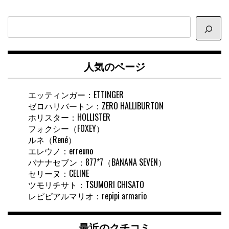
サ
イ
ト
内
人気のページ
検
索
エッティンガー：ETTINGER
ゼロハリバートン：ZERO HALLIBURTON
ホリスター：HOLLISTER
フォクシー（FOXEY）
ルネ（René）
エレウノ：erreuno
バナナセブン：877*7（BANANA SEVEN）
セリーヌ：CELINE
ツモリチサト：TSUMORI CHISATO
レピピアルマリオ：repipi armario
最近のクチコミ