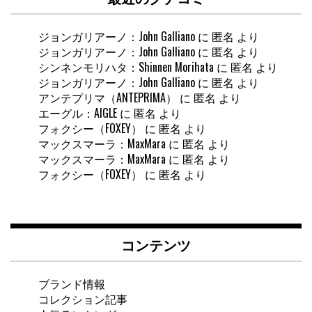
ジョンガリアーノ：John Galliano
に
匿名
より
ジョンガリアーノ：John Galliano
に
匿名
より
シンネンモリハタ：Shinnen Morihata
に
匿名
より
ジョンガリアーノ：John Galliano
に
匿名
より
アンテプリマ（ANTEPRIMA）
に
匿名
より
エーグル：AIGLE
に
匿名
より
フォクシー（FOXEY）
に
匿名
より
マックスマーラ：MaxMara
に
匿名
より
マックスマーラ：MaxMara
に
匿名
より
フォクシー（FOXEY）
に
匿名
より
コンテンツ
ブランド情報
コレクション記事