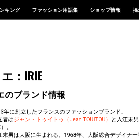
ンキング
ファッション用語集
ショップ情報
掲
エ：IRIE
エのブランド情報
983年に創立したフランスのファッションブランド。
立者は
ジャン・トゥイトゥ（Jean TOUITOU）
と入江末男（
IE）。
江末男は大阪に生まれる。1968年、大阪総合デザイナー