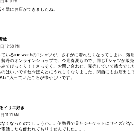
 4:10 PM
店４階にお店ができましたね。
よ
 素敵
り:
 12:59 PM
ているirie washのTシャツが、さすがに着れなくなってしまい、落
伊勢丹のオンラインショップで、今期春夏もので、同じTシャツが販
をみてびっくり！！さっそく、お問い合わせ。完売していて残念でし
ものはいいですね☆ほんとにうれしくなりました。関西にもお店出し
BALに入っていたころが懐かしいです。
よ
るイリエ好き
り:
 11:21 AM
はなくなったのでしょうか。。伊勢丹で見たジャケットにサイズがな
か電話したら使われておりませんでした。。。