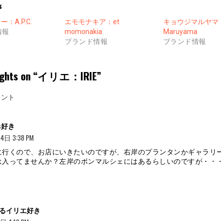
事
：A.P.C.
エモモナキア：et
キョウジマルヤマ：K
情報
momonakia
Maruyama
ブランド情報
ブランド情報
ghts on “
イリエ：IRIE
”
メント
よ
is好き
り:
4日 3:38 PM
に行くので、お店にいきたいのですが、右岸のプランタンかギャラリ
は入ってませんか？左岸のボンマルシェにはあるらしいのですが・・
よ
るイリエ好き
り: