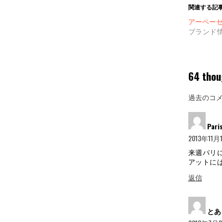
関連する記
アーペーセー
ブランド
64 thou
コ
過去のコ
メ
ン
Par
2013年11月1
ト
ナ
来週パリ
アットに
ビ
返信
ゲ
ー
とあ
シ