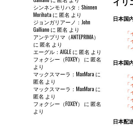
イリ
シンネンモリハタ：Shinnen
Morihata
に
匿名
より
日本国
ジョンガリアーノ：John
Galliano
に
匿名
より
「
アンテプリマ（ANTEPRIMA）
「
に
匿名
より
「
エーグル：AIGLE
に
匿名
より
フォクシー（FOXEY）
に
匿名
日本国
より
マックスマーラ：MaxMara
に
「
匿名
より
「
マックスマーラ：MaxMara
に
「
匿名
より
「
フォクシー（FOXEY）
に
匿名
「
より
日本配