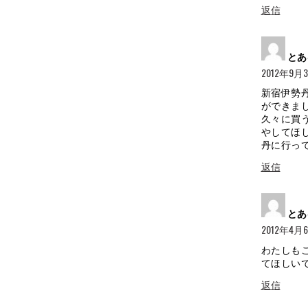
返信
とあ
2012年9月3日
新宿伊勢
ができま
久々に買
やしてほ
丹に行っ
返信
とあ
2012年4月6日
わたしも
てほしい
返信