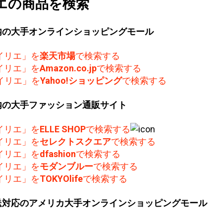
エの商品を検索
内の大手オンラインショッピングモール
イリエ」を
楽天市場
で検索する
イリエ」を
Amazon.co.jp
で検索する
イリエ」を
Yahoo!ショッピング
で検索する
内の大手ファッション通販サイト
イリエ」を
ELLE SHOP
で検索する
イリエ」を
セレクトスクエア
で検索する
イリエ」を
dfashion
で検索する
イリエ」を
モダンブルー
で検索する
イリエ」を
TOKYOlife
で検索する
送対応のアメリカ大手オンラインショッピングモール