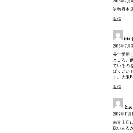
2013年7月8日
ョ
伊勢丹本
ン
返信
irie
2013年7月3日
長年愛用し
ところ、
ているの
ぱりいい
す。大阪
返信
とあ
2012年11月1日
南青山店
扱いある