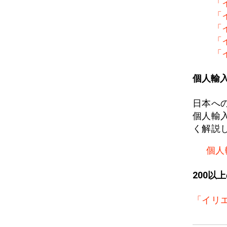
「
「
「
「
「
個人輸
日本へ
個人輸
く解説
個人
200以
「イリ