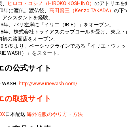
後、
ヒロコ・コシノ（HIROKO KOSHINO）
のアトリエを
970年に渡仏。渡仏後、
高田賢三（Kenzo TAKADA）
の下で
、アシスタントを経験。
983年、パリ左岸に「イリエ（IRIE）」をオープン。
998年、株式会社トライアスのラブコールを受け、東京・
内初の路面店をオープン。
000 S/S より、ベーシックラインである「イリエ・ウォ
RIE WASH）」をスタート。
エの公式サイト
E WASH:
http://www.iriewash.com/
エの取扱サイト
OX
日本配送
海外通販のやり方・方法