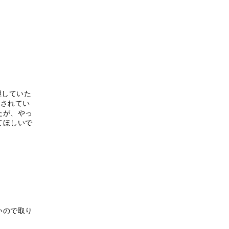
胆していた
売されてい
たが、やっ
てほしいで
いので取り