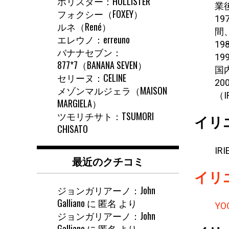
ホリスター：HOLLISTER
業
フォクシー（FOXEY）
1
ルネ（René）
間
エレウノ：erreuno
1
バナナセブン：
1
877*7（BANANA SEVEN）
国
セリーヌ：CELINE
2
メゾンマルジェラ（MAISON
（I
MARGIELA）
ツモリチサト：TSUMORI
イリ
CHISATO
IRI
最近のクチコミ
イリ
ジョンガリアーノ：John
Galliano
に
匿名
より
YO
ジョンガリアーノ：John
Galliano
に
匿名
より