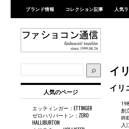
Skip
ブランド情報
コレクション記事
人気ラ
to
content
ファショコン通信はブランドやデ
ファショコン通
ザイナーの観点からファッション
イリ
サ
信
とモードを分析するファッション
イ
情報サイトです
ト
イリ
内
人気のページ
検
索
1
エッティンガー：ETTINGER
創
ゼロハリバートン：ZERO
IR
HALLIBURTON
入