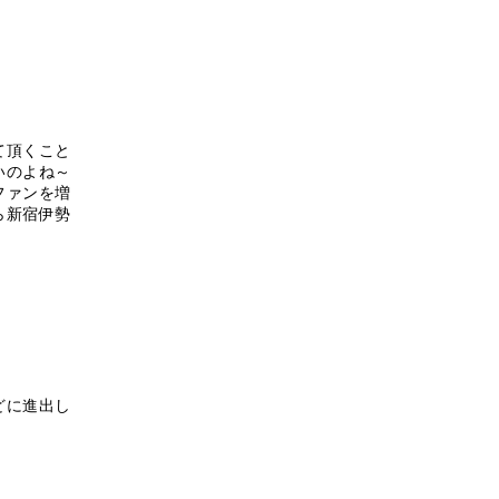
て頂くこと
いのよね～
ファンを増
ら新宿伊勢
どに進出し