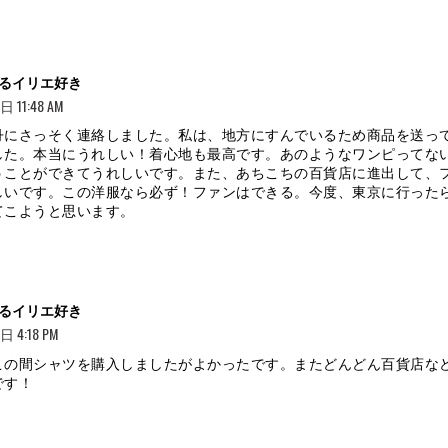
よ
るイリエ好き
り:
 11:48 AM
丹にさっそく連絡しました。私は、地方にすんでいるため商品を送っ
した。本当にうれしい！着心地も最高です。あのようなワンピってな
うことができてうれしいです。また、あちこちの百貨店に進出して、
しいです。この洋服なら必ず！ファンはできる。今度、東京に行った
てこようと思います。
よ
るイリエ好き
り:
 4:18 PM
この間シャツを購入しましたがよかったです。またどんどん百貨店な
です！