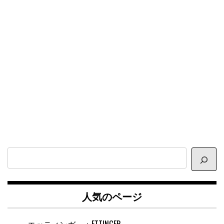
サ
イ
ト
内
人気のページ
検
索
エッティンガー：ETTINGER