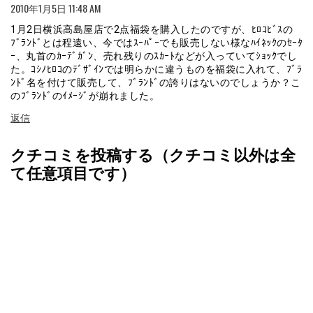
2010年1月5日 11:48 AM
1月2日横浜高島屋店で2点福袋を購入したのですが、ﾋﾛｺﾋﾞｽの
ﾌﾞﾗﾝﾄﾞとは程遠い、今ではｽｰﾊﾟｰでも販売しない様なﾊｲﾈｯｸのｾｰﾀ
ｰ、丸首のｶｰﾃﾞｶﾞﾝ、売れ残りのｽｶｰﾄなどが入っていてｼｮｯｸでし
た。ｺｼﾉﾋﾛｺのﾃﾞｻﾞｲﾝでは明らかに違うものを福袋に入れて、ﾌﾞﾗ
ﾝﾄﾞ名を付けて販売して、ﾌﾞﾗﾝﾄﾞの誇りはないのでしょうか？こ
のﾌﾞﾗﾝﾄﾞのｲﾒｰｼﾞが崩れました。
返信
クチコミを投稿する（クチコミ以外は全
て任意項目です）