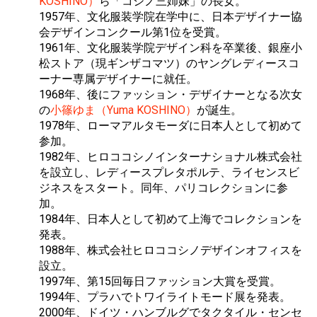
KOSHINO）
ら「コシノ三姉妹」の長女。
1957年、文化服装学院在学中に、日本デザイナー協
会デザインコンクール第1位を受賞。
1961年、文化服装学院デザイン科を卒業後、銀座小
松ストア（現ギンザコマツ）のヤングレディースコ
ーナー専属デザイナーに就任。
1968年、後にファッション・デザイナーとなる次女
の
小篠ゆま（Yuma KOSHINO）
が誕生。
1978年、ローマアルタモーダに日本人として初めて
参加。
1982年、ヒロココシノインターナショナル株式会社
を設立し、レディースプレタポルテ、ライセンスビ
ジネスをスタート。同年、パリコレクションに参
加。
1984年、日本人として初めて上海でコレクションを
発表。
1988年、株式会社ヒロココシノデザインオフィスを
設立。
1997年、第15回毎日ファッション大賞を受賞。
1994年、プラハでトワイライトモード展を発表。
2000年、ドイツ・ハンブルグでタクタイル・センセ