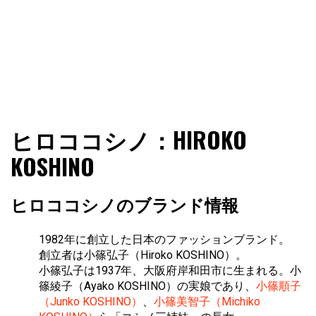
ファショコン通信はブランドやデザイナーの観点からファ
ファショコン通信
ヒロココシノ：HIROKO
ッションとモードを分析するファッション情報サイトです
KOSHINO
ヒロココシノのブランド情報
1982年に創立した日本のファッションブランド。
創立者は小篠弘子（Hiroko KOSHINO）。
小篠弘子は1937年、大阪府岸和田市に生まれる。小
篠綾子（Ayako KOSHINO）の実娘であり、
小篠順子
（Junko KOSHINO）
、
小篠美智子（Michiko