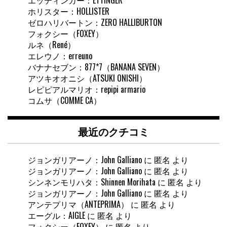
ホリスター：HOLLISTER
ゼロハリバートン：ZERO HALLIBURTON
フォクシー（FOXEY）
ルネ（René）
エレウノ：erreuno
バナナセブン：877*7（BANANA SEVEN）
アツキオオニシ（ATSUKI ONISHI）
レピピアルマリオ：repipi armario
コムサ（COMME CA）
最近のクチコミ
ジョンガリアーノ：John Galliano
に
匿名
より
ジョンガリアーノ：John Galliano
に
匿名
より
シンネンモリハタ：Shinnen Morihata
に
匿名
より
ジョンガリアーノ：John Galliano
に
匿名
より
アンテプリマ（ANTEPRIMA）
に
匿名
より
エーグル：AIGLE
に
匿名
より
フォクシー（FOXEY）
に
匿名
より