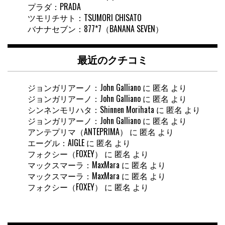
プラダ：PRADA
ツモリチサト：TSUMORI CHISATO
バナナセブン：877*7（BANANA SEVEN）
最近のクチコミ
ジョンガリアーノ：John Galliano
に
匿名
より
ジョンガリアーノ：John Galliano
に
匿名
より
シンネンモリハタ：Shinnen Morihata
に
匿名
より
ジョンガリアーノ：John Galliano
に
匿名
より
アンテプリマ（ANTEPRIMA）
に
匿名
より
エーグル：AIGLE
に
匿名
より
フォクシー（FOXEY）
に
匿名
より
マックスマーラ：MaxMara
に
匿名
より
マックスマーラ：MaxMara
に
匿名
より
フォクシー（FOXEY）
に
匿名
より