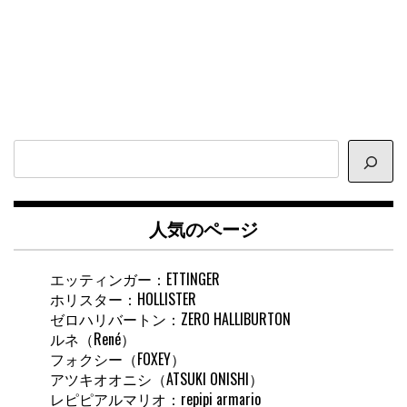
サ
イ
ト
内
人気のページ
検
索
エッティンガー：ETTINGER
ホリスター：HOLLISTER
ゼロハリバートン：ZERO HALLIBURTON
ルネ（René）
フォクシー（FOXEY）
アツキオオニシ（ATSUKI ONISHI）
レピピアルマリオ：repipi armario