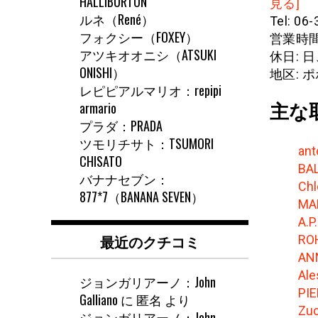
HALLIBURTON
見る]
ルネ（René）
Tel: 06
フォクシー（FOXEY）
営業時間: 
アツキオオニシ（ATSUKI
休日: 
ONISHI）
地区: 
レピピアルマリオ：repipi
armario
主な
プラダ：PRADA
ツモリチサト：TSUMORI
ant
CHISATO
BA
バナナセブン：
Chl
877*7（BANANA SEVEN）
MA
A.P
最近のクチコミ
RO
AN
Ale
ジョンガリアーノ：John
PI
Galliano
に
匿名
より
Zu
ジョンガリアーノ：John