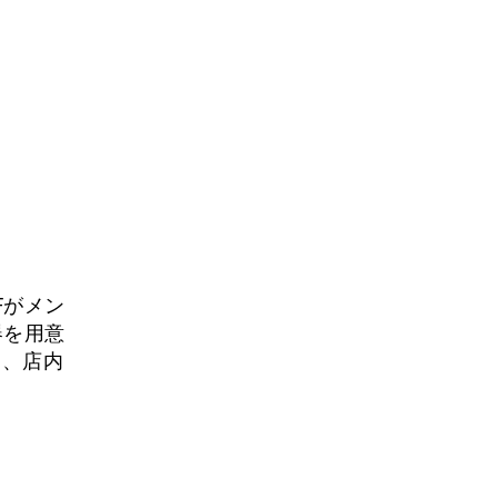
Fがメン
器を用意
り、店内