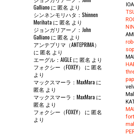
IOA
Galliano
に
匿名
より
TS
シンネンモリハタ：Shinnen
RO
Morihata
に
匿名
より
NIN
ジョンガリアーノ：John
AM
Galliano
に
匿名
より
rob
アンテプリマ（ANTEPRIMA）
sop
に
匿名
より
MA
エーグル：AIGLE
に
匿名
より
HA
フォクシー（FOXEY）
に
匿名
thr
より
pap
マックスマーラ：MaxMara
に
vel
匿名
より
Mal
マックスマーラ：MaxMara
に
KA
匿名
より
MA
フォクシー（FOXEY）
に
匿名
for
より
mah
PE