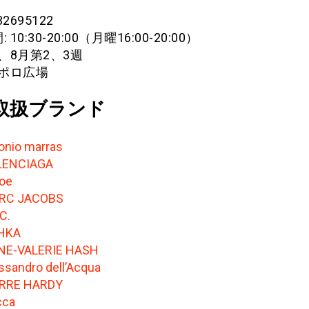
-32695122
10:30-20:00（月曜16:00-20:00）
日、8月第2、3週
ポポロ広場
取扱ブランド
onio marras
LENCIAGA
oe
RC JACOBS
.C.
HKA
NE-VALERIE HASH
ssandro dell’Acqua
ERRE HARDY
cca