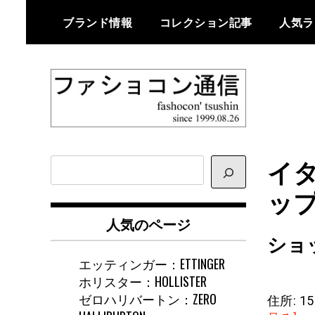
Skip
ブランド情報
コレクション記事
人気ラ
to
content
ファショコン通信はブランドやデ
ファショコン通
ザイナーの観点からファッション
イ
サ
信
とモードを分析するファッション
イ
ップ
情報サイトです
ト
内
人気のページ
検
ショ
索
エッティンガー：ETTINGER
ホリスター：HOLLISTER
ゼロハリバートン：ZERO
住所: 155