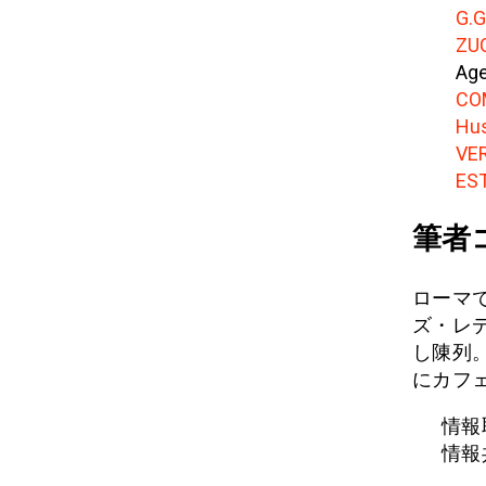
G.
ZU
Ag
CO
Hus
VE
ES
筆者
ローマ
ズ・レ
し陳列
にカフ
情報取
情報