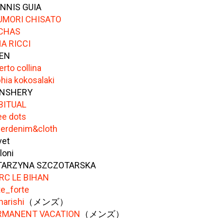
NNIS GUIA
UMORI CHISATO
CHAS
A RICCI
EN
erto collina
hia kokosalaki
NSHERY
BITUAL
ee dots
erdenim&cloth
vet
loni
TARZYNA SZCZOTARSKA
RC LE BIHAN
te_forte
arishi
（メンズ）
RMANENT VACATION
（メンズ）