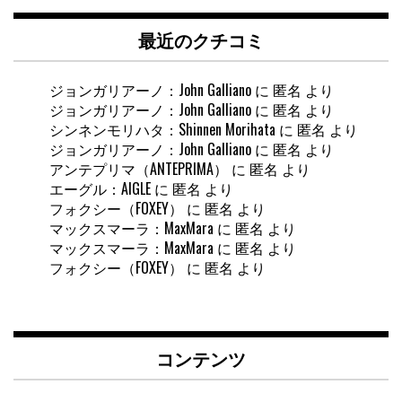
最近のクチコミ
ジョンガリアーノ：John Galliano
に
匿名
より
ジョンガリアーノ：John Galliano
に
匿名
より
シンネンモリハタ：Shinnen Morihata
に
匿名
より
ジョンガリアーノ：John Galliano
に
匿名
より
アンテプリマ（ANTEPRIMA）
に
匿名
より
エーグル：AIGLE
に
匿名
より
フォクシー（FOXEY）
に
匿名
より
マックスマーラ：MaxMara
に
匿名
より
マックスマーラ：MaxMara
に
匿名
より
フォクシー（FOXEY）
に
匿名
より
コンテンツ