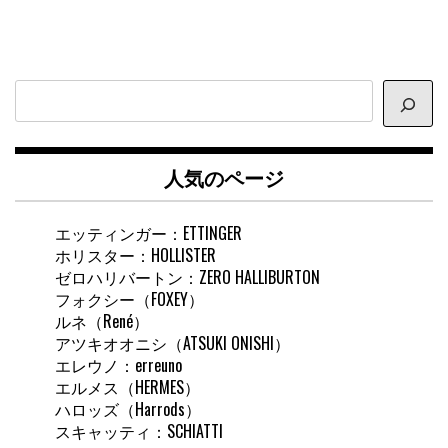
サ
イ
ト
内
人気のページ
検
索
エッティンガー：ETTINGER
ホリスター：HOLLISTER
ゼロハリバートン：ZERO HALLIBURTON
フォクシー（FOXEY）
ルネ（René）
アツキオオニシ（ATSUKI ONISHI）
エレウノ：erreuno
エルメス（HERMES）
ハロッズ（Harrods）
スキャッティ：SCHIATTI