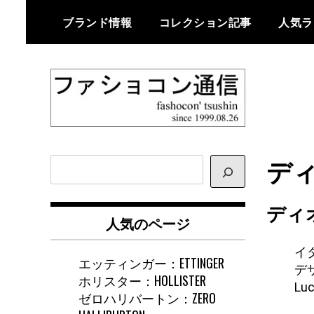
Skip
ブランド情報
コレクション記事
人気ラ
to
content
ファショコン通信はブランドやデ
ファショコン通
ザイナーの観点からファッション
ディ
サ
信
とモードを分析するファッション
イ
情報サイトです
ト
ディ
内
人気のページ
検
索
イ
エッティンガー：ETTINGER
デ
ホリスター：HOLLISTER
Lu
ゼロハリバートン：ZERO