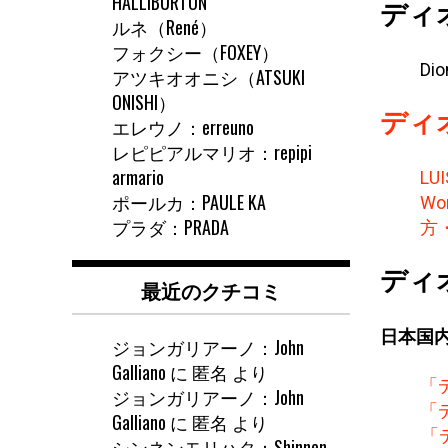
HALLIBURTON
ディ
ルネ（René）
フォクシー（FOXEY）
Dio
アツキオオニシ（ATSUKI
ONISHI）
ディ
エレウノ：erreuno
レピピアルマリオ：repipi
armario
LU
ポールカ：PAULE KA
Wom
プラダ：PRADA
方
ディ
最近のクチコミ
日本国
ジョンガリアーノ：John
Galliano
に
匿名
より
「
ジョンガリアーノ：John
「
Galliano
に
匿名
より
「
シンネンモリハタ：Shinnen