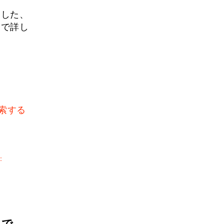
用した、
ジで詳し
索する
：
目で