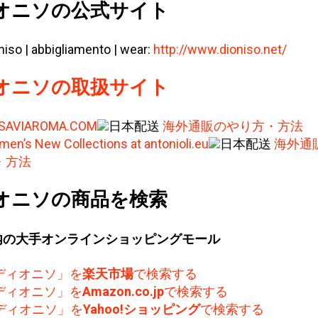
オニソの公式サイト
niso | abbigliamento | wear:
http://www.dioniso.net/
オニソの取扱サイト
ISAVIAROMA.COM
日本配送
海外通販のやり方・方法
en’s New Collections at antonioli.eu
日本配送
海外通
・方法
オニソの商品を検索
内の大手オンラインショッピングモール
ディオニソ」を
楽天市場
で検索する
ディオニソ」を
Amazon.co.jp
で検索する
ディオニソ」を
Yahoo!ショッピング
で検索する