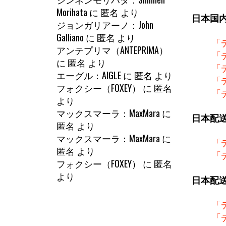
Morihata
に
匿名
より
日本国
ジョンガリアーノ：John
Galliano
に
匿名
より
「
アンテプリマ（ANTEPRIMA）
「
に
匿名
より
「
エーグル：AIGLE
に
匿名
より
「
フォクシー（FOXEY）
に
匿名
「
より
マックスマーラ：MaxMara
に
日本配
匿名
より
マックスマーラ：MaxMara
に
「
匿名
より
「
フォクシー（FOXEY）
に
匿名
より
日本配
「
「