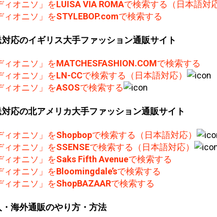
ディオニソ」を
LUISA VIA ROMA
で検索する（日本語対
ディオニソ」を
STYLEBOP.com
で検索する
送対応のイギリス大手ファッション通販サイト
ディオニソ」を
MATCHESFASHION.COM
で検索する
ディオニソ」を
LN-CC
で検索する（日本語対応）
ディオニソ」を
ASOS
で検索する
送対応の北アメリカ大手ファッション通販サイト
ディオニソ」を
Shopbop
で検索する（日本語対応）
ディオニソ」を
SSENSE
で検索する（日本語対応）
ディオニソ」を
Saks Fifth Avenue
で検索する
ディオニソ」を
Bloomingdale’s
で検索する
ディオニソ」を
ShopBAZAAR
で検索する
入・海外通販のやり方・方法