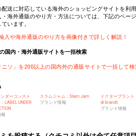
の配送に対応している海外のショッピングサイトを利
入・海外通販のやり方・方法については、下記のペー
しています。
輸入や海外通販のやり方を画像付きで詳しく解説！
上の国内・海外通販サイトを一括検索
オニソ」を200以上の国内外の通販サイトで一括して検
事
アンダーコンスト
スラムジャム：Slam Jam
ドクターブラント
LABEL UNDER
ブランド情報
dr.brandt
CTION
ブランド情報
情報
ミを投稿する（クチコミ以外は全て任意項