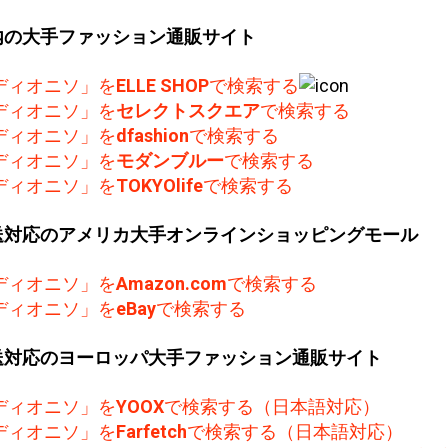
内の大手ファッション通販サイト
ディオニソ」を
ELLE SHOP
で検索する
ディオニソ」を
セレクトスクエア
で検索する
ディオニソ」を
dfashion
で検索する
ディオニソ」を
モダンブルー
で検索する
ディオニソ」を
TOKYOlife
で検索する
送対応のアメリカ大手オンラインショッピングモール
ディオニソ」を
Amazon.com
で検索する
ディオニソ」を
eBay
で検索する
送対応のヨーロッパ大手ファッション通販サイト
ディオニソ」を
YOOX
で検索する（日本語対応）
ディオニソ」を
Farfetch
で検索する（日本語対応）