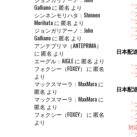
「
Galliano
に
匿名
より
「
シンネンモリハタ：Shinnen
「
Morihata
に
匿名
より
「
ジョンガリアーノ：John
「
Galliano
に
匿名
より
アンテプリマ（ANTEPRIMA）
日本配
に
匿名
より
エーグル：AIGLE
に
匿名
より
「
フォクシー（FOXEY）
に
匿名
「
より
マックスマーラ：MaxMara
に
日本配
匿名
より
マックスマーラ：MaxMara
に
「
匿名
より
「
フォクシー（FOXEY）
に
匿名
「
より
対
「