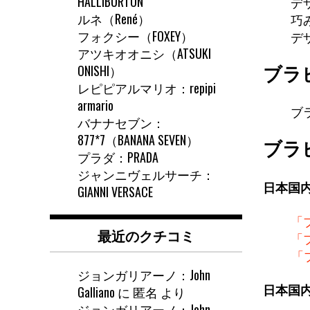
HALLIBURTON
デ
ルネ（René）
巧
フォクシー（FOXEY）
デ
アツキオオニシ（ATSUKI
ONISHI）
ブラ
レピピアルマリオ：repipi
armario
ブラ
バナナセブン：
877*7（BANANA SEVEN）
ブラ
プラダ：PRADA
ジャンニヴェルサーチ：
日本国
GIANNI VERSACE
「
最近のクチコミ
「
「
ジョンガリアーノ：John
日本国
Galliano
に
匿名
より
ジョンガリアーノ：John