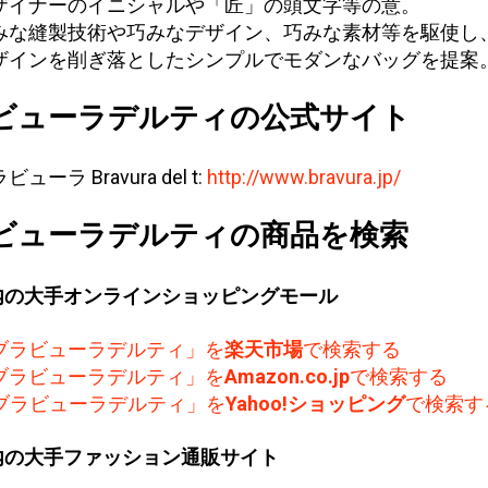
ザイナーのイニシャルや「匠」の頭文字等の意。
みな縫製技術や巧みなデザイン、巧みな素材等を駆使し
ザインを削ぎ落としたシンプルでモダンなバッグを提案
ビューラデルティの公式サイト
ビューラ Bravura del t:
http://www.bravura.jp/
ビューラデルティの商品を検索
内の大手オンラインショッピングモール
ブラビューラデルティ」を
楽天市場
で検索する
ブラビューラデルティ」を
Amazon.co.jp
で検索する
ブラビューラデルティ」を
Yahoo!ショッピング
で検索す
内の大手ファッション通販サイト