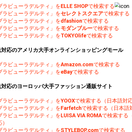
ブラビューラデルティ」を
ELLE SHOP
で検索する
ブラビューラデルティ」を
セレクトスクエア
で検索する
ブラビューラデルティ」を
dfashion
で検索する
ブラビューラデルティ」を
モダンブルー
で検索する
ブラビューラデルティ」を
TOKYOlife
で検索する
送対応のアメリカ大手オンラインショッピングモール
ブラビューラデルティ」を
Amazon.com
で検索する
ブラビューラデルティ」を
eBay
で検索する
送対応のヨーロッパ大手ファッション通販サイト
ブラビューラデルティ」を
YOOX
で検索する（日本語対
ブラビューラデルティ」を
Farfetch
で検索する（日本語
ブラビューラデルティ」を
LUISA VIA ROMA
で検索する
応）
ブラビューラデルティ」を
STYLEBOP.com
で検索する