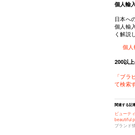
個人輸
日本へ
個人輸
く解説
個人
200以
「ブラ
て検索
関連する記
ビューテ
beautiful 
ブランド