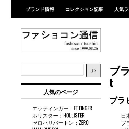
Skip
ブランド情報
コレクション記事
人気ラ
to
content
ファショコン通信はブランドやデ
ファショコン通
ザイナーの観点からファッション
ブラ
サ
信
とモードを分析するファッション
イ
t
情報サイトです
ト
内
人気のページ
検
ブラ
索
エッティンガー：ETTINGER
ホリスター：HOLLISTER
日
ゼロハリバートン：ZERO
ブ