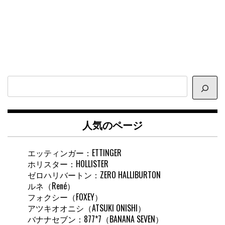
サ
イ
ト
内
人気のページ
検
索
エッティンガー：ETTINGER
ホリスター：HOLLISTER
ゼロハリバートン：ZERO HALLIBURTON
ルネ（René）
フォクシー（FOXEY）
アツキオオニシ（ATSUKI ONISHI）
バナナセブン：877*7（BANANA SEVEN）