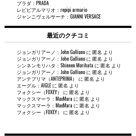
プラダ：PRADA
レピピアルマリオ：repipi armario
ジャンニヴェルサーチ：GIANNI VERSACE
最近のクチコミ
ジョンガリアーノ：John Galliano
に
匿名
より
ジョンガリアーノ：John Galliano
に
匿名
より
シンネンモリハタ：Shinnen Morihata
に
匿名
より
ジョンガリアーノ：John Galliano
に
匿名
より
アンテプリマ（ANTEPRIMA）
に
匿名
より
エーグル：AIGLE
に
匿名
より
フォクシー（FOXEY）
に
匿名
より
マックスマーラ：MaxMara
に
匿名
より
マックスマーラ：MaxMara
に
匿名
より
フォクシー（FOXEY）
に
匿名
より