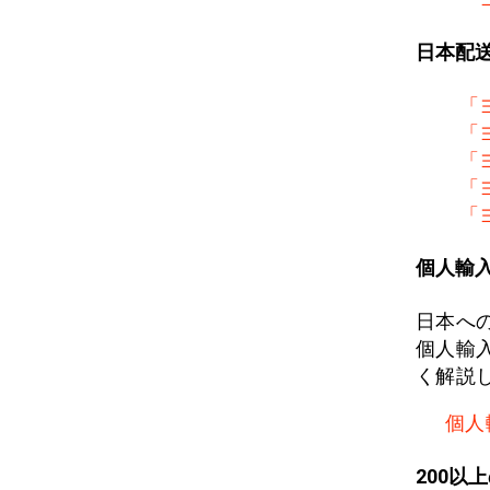
日本配
「
「
「
「
「
個人輸
日本へ
個人輸
く解説
個人
200以