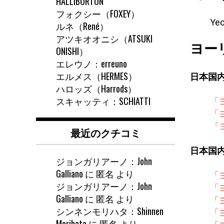
HALLIBURTON
フォクシー（FOXEY）
Yeo
ルネ（René）
アツキオオニシ（ATSUKI
ヨー
ONISHI）
エレウノ：erreuno
エルメス（HERMES）
日本国
ハロッズ（Harrods）
スキャッティ：SCHIATTI
「
「
「
最近のクチコミ
日本国
ジョンガリアーノ：John
Galliano
に
匿名
より
「
ジョンガリアーノ：John
「
Galliano
に
匿名
より
「
シンネンモリハタ：Shinnen
「
Morihata
に
匿名
より