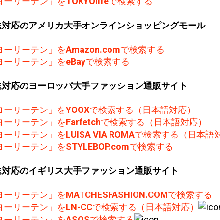
ヨーリーテン」を
TOKYOlife
で検索する
送対応のアメリカ大手オンラインショッピングモール
ヨーリーテン」を
Amazon.com
で検索する
ヨーリーテン」を
eBay
で検索する
送対応のヨーロッパ大手ファッション通販サイト
ヨーリーテン」を
YOOX
で検索する（日本語対応）
ヨーリーテン」を
Farfetch
で検索する（日本語対応）
ヨーリーテン」を
LUISA VIA ROMA
で検索する（日本語
ヨーリーテン」を
STYLEBOP.com
で検索する
送対応のイギリス大手ファッション通販サイト
ヨーリーテン」を
MATCHESFASHION.COM
で検索する
ヨーリーテン」を
LN-CC
で検索する（日本語対応）
ヨーリーテン」を
ASOS
で検索する