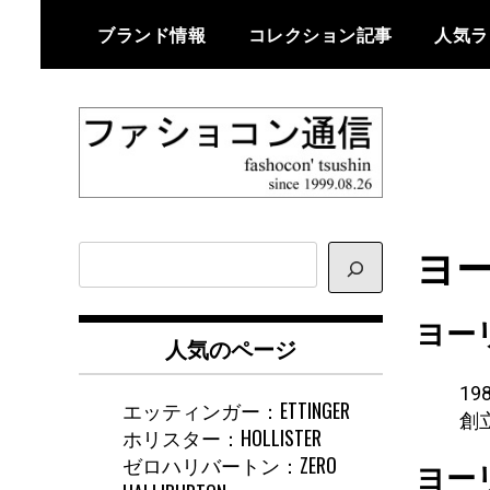
Skip
ブランド情報
コレクション記事
人気ラ
to
content
ファショコン通信はブランドやデ
ファショコン通
ザイナーの観点からファッション
ヨー
サ
信
とモードを分析するファッション
イ
情報サイトです
ト
ヨー
内
人気のページ
検
索
1
エッティンガー：ETTINGER
創立
ホリスター：HOLLISTER
ゼロハリバートン：ZERO
ヨー