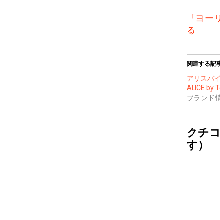
「ヨー
る
関連する記
アリスバ
ALICE by 
ブランド
クチコ
す）