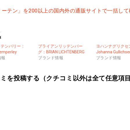
リーテン」を200以上の国内外の通販サイトで一括して
事
イテンパリー：
ブライアンリッテンバー
ヨハンナグリクセ
Temperley
グ：BRIAN LICHTENBERG
Johanna Gullichse
情報
ブランド情報
ブランド情報
ミを投稿する（クチコミ以外は全て任意項