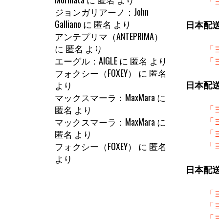
「
ジョンガリアーノ：John
Galliano
に
匿名
より
日本配
アンテプリマ（ANTEPRIMA）
に
匿名
より
「
エーグル：AIGLE
に
匿名
より
「
フォクシー（FOXEY）
に
匿名
より
日本配
マックスマーラ：MaxMara
に
匿名
より
「
マックスマーラ：MaxMara
に
「
匿名
より
「
フォクシー（FOXEY）
に
匿名
「
より
日本配
「
「
「