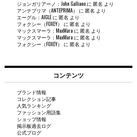
ジョンガリアーノ：John Galliano
に
匿名
より
アンテプリマ（ANTEPRIMA）
に
匿名
より
エーグル：AIGLE
に
匿名
より
フォクシー（FOXEY）
に
匿名
より
マックスマーラ：MaxMara
に
匿名
より
マックスマーラ：MaxMara
に
匿名
より
フォクシー（FOXEY）
に
匿名
より
コンテンツ
ブランド情報
コレクション記事
人気ランキング
ファッション用語集
ショップ情報
掲示板過去ログ
公式ブログ