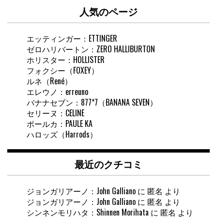
内
人気のページ
検
索
エッティンガー：ETTINGER
ゼロハリバートン：ZERO HALLIBURTON
ホリスター：HOLLISTER
フォクシー（FOXEY）
ルネ（René）
エレウノ：erreuno
バナナセブン：877*7（BANANA SEVEN）
セリーヌ：CELINE
ポールカ：PAULE KA
ハロッズ（Harrods）
最近のクチコミ
ジョンガリアーノ：John Galliano
に
匿名
より
ジョンガリアーノ：John Galliano
に
匿名
より
シンネンモリハタ：Shinnen Morihata
に
匿名
より