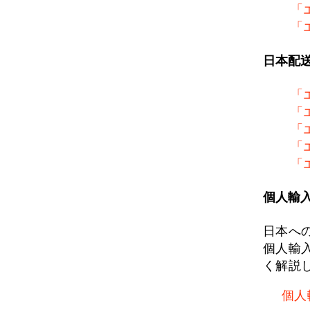
「
「
日本配
「
「
「
「
「
個人輸
日本へ
個人輸
く解説
個人