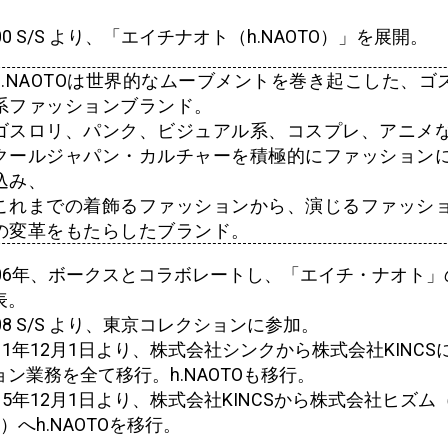
。
00 S/S より、「エイチナオト（h.NAOTO）」を展開。
h.NAOTOは世界的なムーブメントを巻き起こした、ゴ
系ファッションブランド。
ゴスロリ、パンク、ビジュアル系、コスプレ、アニメ
クールジャパン・カルチャーを積極的にファッション
込み、
これまでの着飾るファッションから、演じるファッシ
の変革をもたらしたブランド。
006年、ボークスとコラボレートし、「エイチ・ナオト」
表。
008 S/S より、東京コレクションに参加。
011年12月1日より、株式会社シンクから株式会社KINCS
ョン業務を全て移行。h.NAOTOも移行。
015年12月1日より、株式会社KINCSから株式会社ヒズム（
c.）へh.NAOTOを移行。