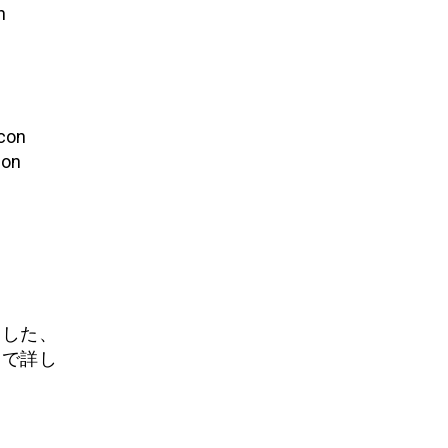
用した、
ジで詳し