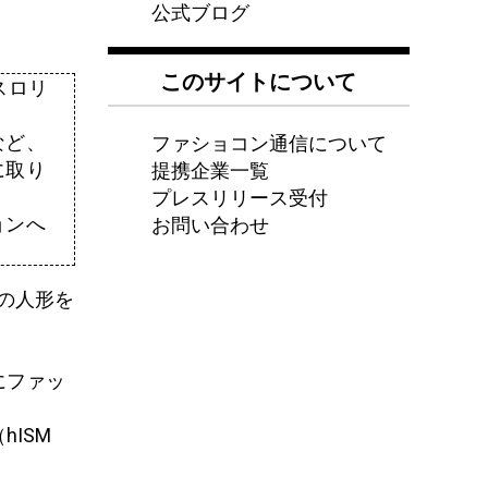
公式ブログ
このサイトについて
スロリ
ファショコン通信について
など、
提携企業一覧
に取り
プレスリリース受付
お問い合わせ
ョンへ
の人形を
にファッ
hISM