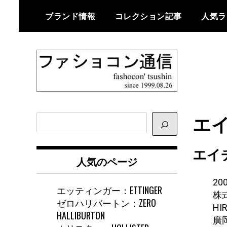
Skip
ブランド情報
コレクション記事
人気ラ
to
content
ファショコン通信はブランドやデ
ファショコン通
ザイナーの観点からファッション
エイ
サ
信
とモードを分析するファッション
イ
情報サイトです
ト
エイ
内
人気のページ
検
索
2
エッティンガー：ETTINGER
株式
ゼロハリバートン：ZERO
H
HALLIBURTON
廣