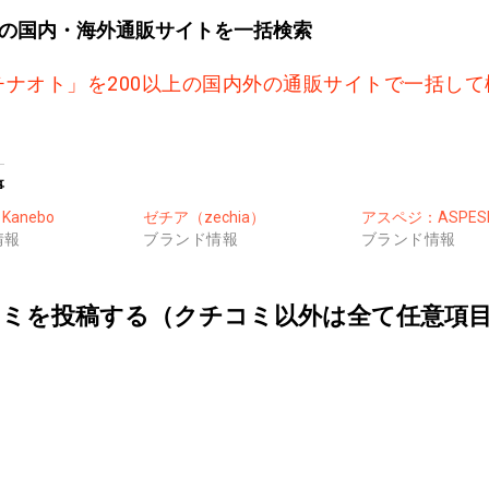
上の国内・海外通販サイトを一括検索
チナオト」を200以上の国内外の通販サイトで一括して
事
anebo
ゼチア（zechia）
アスペジ：ASPES
情報
ブランド情報
ブランド情報
ミを投稿する（クチコミ以外は全て任意項