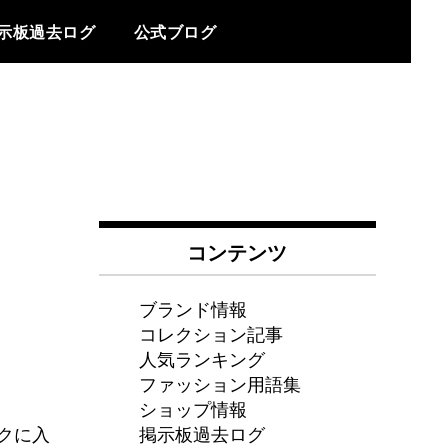
示板過去ログ
公式ブログ
コンテンツ
ブランド情報
コレクション記事
人気ランキング
ファッション用語集
ショップ情報
掲示板過去ログ
クに入