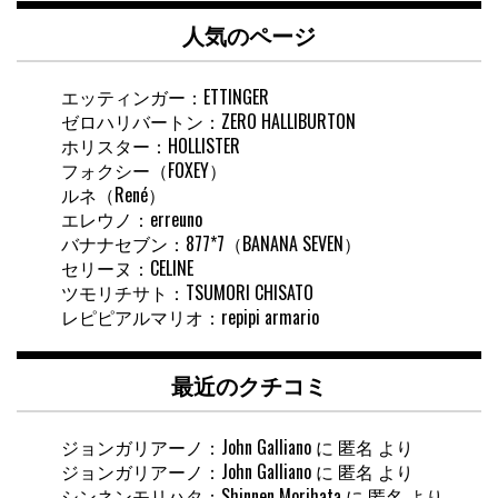
内
人気のページ
検
索
エッティンガー：ETTINGER
ゼロハリバートン：ZERO HALLIBURTON
ホリスター：HOLLISTER
フォクシー（FOXEY）
ルネ（René）
エレウノ：erreuno
バナナセブン：877*7（BANANA SEVEN）
セリーヌ：CELINE
ツモリチサト：TSUMORI CHISATO
レピピアルマリオ：repipi armario
最近のクチコミ
ジョンガリアーノ：John Galliano
に
匿名
より
ジョンガリアーノ：John Galliano
に
匿名
より
シンネンモリハタ：Shinnen Morihata
に
匿名
より