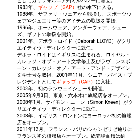
としてカリフォルニア州ミルバレーに創立。
1983年、
ギャップ（GAP）
社の傘下に入る。
1988年、サファリ・ウェアから転換し、スポーツウ
ェアやジュエリー等のアイテムの取扱を開始。
1996年、ホームウェア、アンダーウェア、シュー
ズ、ギフトの取扱を開始。
2001年、デボラ・ロイド（Deborah LLOYD）がクリ
エイティヴ・ディレクターに就任。
デボラ・ロイドはイギリスに生まれる。ロイヤル・
カレッジ・オブ・アート文学修士及びラヴェンスボ
ーン・カレッジ・オブ・アート・アンド・デザイン
文学士号を取得。2001年11月、シニア・バイス・プ
レジデントとして
ギャップ（GAP）
に入社。
2003年、初のランウェイショーを開催。
2005年9月3日、東京・六本木に旗艦店をオープン。
2008年1月、サイモン・ニーン（Simon Kneen）がク
リエイティヴ・ディレクターに就任。
2008年、イギリス・ロンドンにヨーロッパ初の旗艦
店をオープン。
2011年12月、フランス・パリのシャンゼリゼ通りに
フランス初の旗艦店をオープン。総売場面積は約