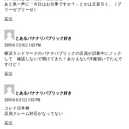
あと第一声に「今日はお仕事ですか？」とかは正直引く。（ブ
リーゼブリーゼ）
返信
よ
とあるバナナリパブリック好き
り:
2015年7月9日 1:03 PM
横浜ランドマークのバナナパブリックの店員が試着中にノック
して 確認しないで開けてきた！ありえない!洋服脱いでたんで
すけど！
返信
よ
とあるバナナリパブリック好き
り:
2015年6月1日 1:03 PM
コレド日本橋
店員クレーム対応がなってない
返信