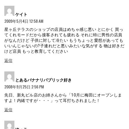
よ
ケイト
り:
2009年5月4日 12:58 AM
星ヶ丘テラスのショップの店員はめちゃ感じ悪い とにかく 買っ
てくれモードだから接客されても疲れる それに特に男性の店員
がなんだけど 子供に対して冷たい もうちょっと愛想があっても
いいんじゃないの?子連れだと悪いみたいな気がする 物は好きだ
けど店員 もっと教育してください
返信
よ
とあるバナナリパブリック好き
り:
2008年9月25日 2:56 PM
先日、新丸ビル店のお姉さんから「10月に梅田にオープンしま
すよ！内緒ですが・・・」って耳打ちされました！
返信
よ
ゆっこ
り: