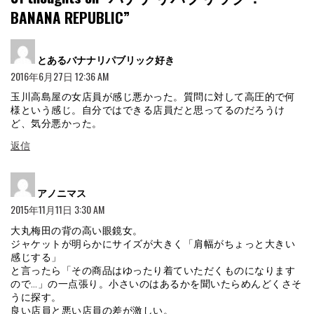
BANANA REPUBLIC
”
よ
とあるバナナリパブリック好き
り:
2016年6月27日 12:36 AM
玉川高島屋の女店員が感じ悪かった。質問に対して高圧的で何
様という感じ。自分ではできる店員だと思ってるのだろうけ
ど、気分悪かった。
返信
よ
アノニマス
り:
2015年11月11日 3:30 AM
大丸梅田の背の高い眼鏡女。
ジャケットが明らかにサイズが大きく「肩幅がちょっと大きい
感じする」
と言ったら「その商品はゆったり着ていただくものになります
ので…」の一点張り。小さいのはあるかを聞いたらめんどくさそ
うに探す。
良い店員と悪い店員の差が激しい。