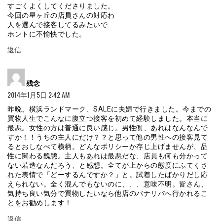
すごくよくしてくださりました。
今回の星ヶ丘の店員さんの対応わ
人を選んで接客してるみたいで
ホントに不愉快でした。
返信
よ
残念
り:
2014年1月5日 2:42 AM
昨晩、横浜ランドマーク、SALEに夫婦で行きました。今までの
買物人生でこんなに腹立つ接客を初めて経験しました。本当に
最悪。女性の方は普通に良い感じ。男性側、あれはなんなんで
すか！！うちの主人にだけ？？と思って他の男性への接客見て
るとおしなべて横柄。どんなポリシーか存じ上げませんが、品
性に関わる醜態。主人もあれは最悪だな、店員も何も分かって
ない若造なんだろう、と感想。全てが上からの態度にふてくさ
れた表情で「どーするんですか？」と。試着したばかりだし応
えられない。全く混んでもないのに、、、意味不明。皆さん、
気持ち良い気分で買物したいなら他店のバナリパへ行かれるこ
とをお勧めします！
返信