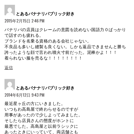
よ
とあるバナナリパブリック好き
り:
2015年2月15日 2:46 PM
バナリパの店員はクレームの意図を読めない国語力０ばっかり
で話すのも疲れる。
ブランドを名乗る資格のある会社じゃない。
不良品も多いし縫製も良くない。しかも返品できませんと勝ち
誇ったような顔で言われ噴火寸前だった。泥棒かよ！！！
着られない服を売るな！！！！！！！！
返信
よ
とあるバナナリパブリック好き
り:
2014年6月12日 9:43 PM
最近星ヶ丘の方にいきました。
いつもわ高島屋で終わらせるのですが
用事があったので少しよってみました。
そしたら店員さんの態度がホントに
最悪でした。高島屋と以前ラシックに
あったときにいっていて、両店舗とも