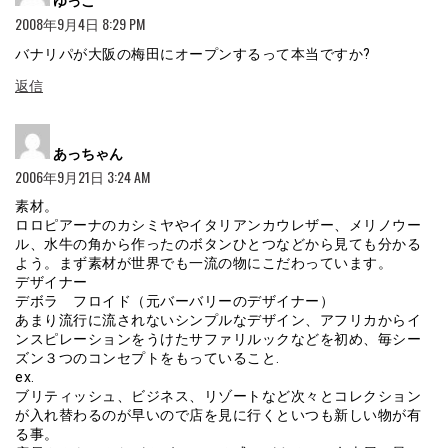
2008年9月4日 8:29 PM
バナリパが大阪の梅田にオープンするって本当ですか?
返信
よ
あっちゃん
り:
2006年9月21日 3:24 AM
素材。
ロロピアーナのカシミヤやイタリアンカウレザー、メリノウー
ル、水牛の角から作ったのボタンひとつなどから見ても分かる
よう。まず素材が世界でも一流の物にこだわっています。
デザイナー
デボラ フロイド（元バーバリーのデザイナー）
あまり流行に流されないシンプルなデザイン、アフリカからイ
ンスピレーションをうけたサファリルックなどを初め、毎シー
ズン３つのコンセプトをもっていること.
ex.
ブリティッシュ、ビジネス、リゾートなど次々とコレクション
が入れ替わるのが早いので店を見に行くといつも新しい物が有
る事。