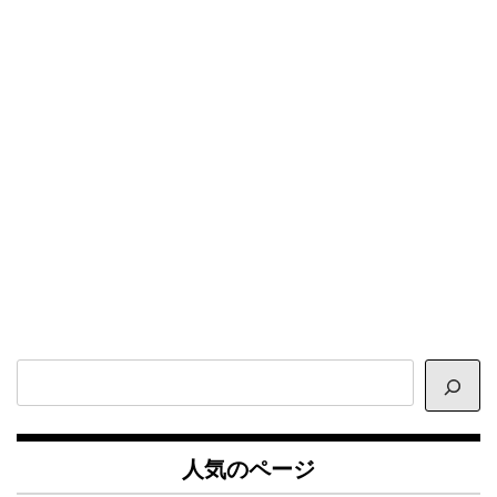
サ
イ
ト
内
人気のページ
検
索