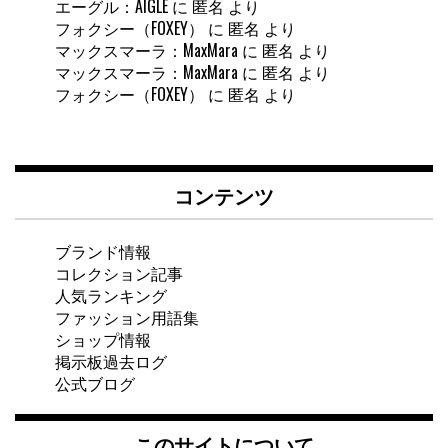
エーグル：AIGLE
に
匿名
より
フォクシー（FOXEY）
に
匿名
より
マックスマーラ：MaxMara
に
匿名
より
マックスマーラ：MaxMara
に
匿名
より
フォクシー（FOXEY）
に
匿名
より
コンテンツ
ブランド情報
コレクション記事
人気ランキング
ファッション用語集
ショップ情報
掲示板過去ログ
公式ブログ
このサイトについて