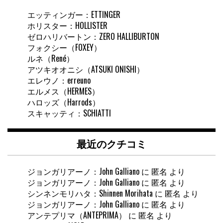
エッティンガー：ETTINGER
ホリスター：HOLLISTER
ゼロハリバートン：ZERO HALLIBURTON
フォクシー（FOXEY）
ルネ（René）
アツキオオニシ（ATSUKI ONISHI）
エレウノ：erreuno
エルメス（HERMES）
ハロッズ（Harrods）
スキャッティ：SCHIATTI
最近のクチコミ
ジョンガリアーノ：John Galliano
に
匿名
より
ジョンガリアーノ：John Galliano
に
匿名
より
シンネンモリハタ：Shinnen Morihata
に
匿名
より
ジョンガリアーノ：John Galliano
に
匿名
より
アンテプリマ（ANTEPRIMA）
に
匿名
より