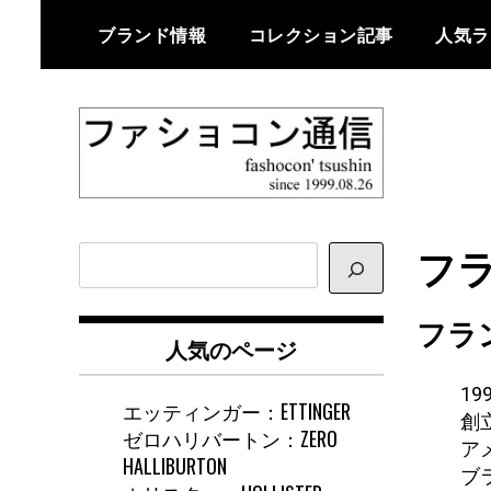
Skip
ブランド情報
コレクション記事
人気ラ
to
content
ファショコン通信はブランドやデ
ファショコン通
ザイナーの観点からファッション
フラン
サ
信
とモードを分析するファッション
イ
情報サイトです
ト
フラ
内
人気のページ
検
索
1
エッティンガー：ETTINGER
創立
ゼロハリバートン：ZERO
ア
HALLIBURTON
ブ