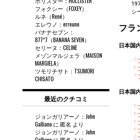
ホリスター：HOLLISTER
1
フォクシー（FOXEY）
シ
ルネ（René）
エレウノ：erreuno
フラ
バナナセブン：
877*7（BANANA SEVEN）
日本国
セリーヌ：CELINE
メゾンマルジェラ（MAISON
「
MARGIELA）
「
ツモリチサト：TSUMORI
「
CHISATO
日本国
最近のクチコミ
「
「
ジョンガリアーノ：John
「
Galliano
に
匿名
より
「
ジョンガリアーノ：John
「
Galliano
に
匿名
より