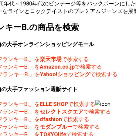
970年代～1980年代のビンテージ等をバックボーンにし
ーなラインとロックテイストのプレミアムジーンズを展
ンキーB.の商品を検索
内の大手オンラインショッピングモール
フランキーB.」を
楽天市場
で検索する
フランキーB.」を
Amazon.co.jp
で検索する
フランキーB.」を
Yahoo!ショッピング
で検索する
内の大手ファッション通販サイト
フランキーB.」を
ELLE SHOP
で検索する
フランキーB.」を
セレクトスクエア
で検索する
フランキーB.」を
dfashion
で検索する
フランキーB.」を
モダンブルー
で検索する
フランキーB.」を
TOKYOlife
で検索する