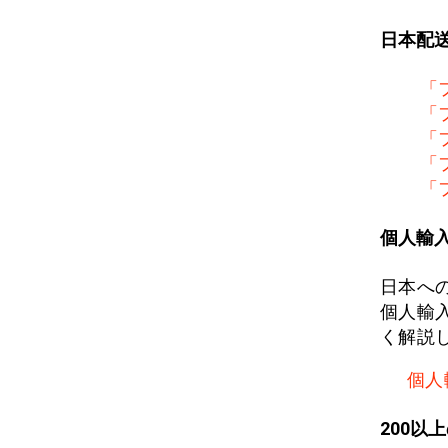
日本配
「
「
「
「
「
個人輸
日本へ
個人輸
く解説
個人
200以