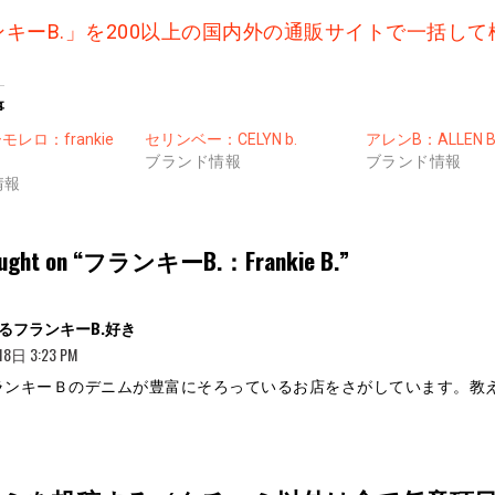
ンキーB.」を200以上の国内外の通販サイトで一括して
事
レロ：frankie
セリンベー：CELYN b.
アレンB：ALLEN B
ブランド情報
ブランド情報
情報
ught on “
フランキーB.：Frankie B.
”
よ
るフランキーB.好き
り:
8日 3:23 PM
ランキーＢのデニムが豊富にそろっているお店をさがしています。教