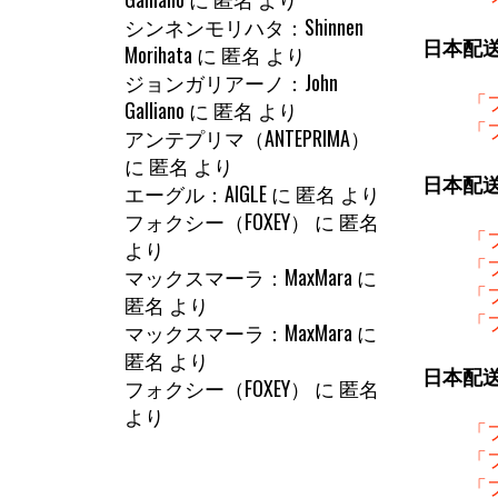
シンネンモリハタ：Shinnen
日本配
Morihata
に
匿名
より
ジョンガリアーノ：John
「
Galliano
に
匿名
より
「
アンテプリマ（ANTEPRIMA）
に
匿名
より
日本配
エーグル：AIGLE
に
匿名
より
フォクシー（FOXEY）
に
匿名
「
より
「
マックスマーラ：MaxMara
に
「
匿名
より
「
マックスマーラ：MaxMara
に
匿名
より
日本配
フォクシー（FOXEY）
に
匿名
より
「
「
「