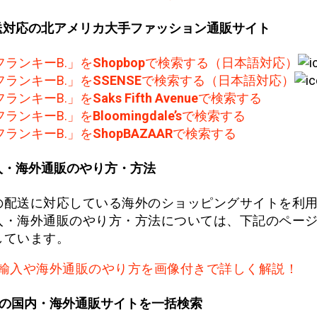
送対応の北アメリカ大手ファッション通販サイト
フランキーB.」を
Shopbop
で検索する（日本語対応）
フランキーB.」を
SSENSE
で検索する（日本語対応）
フランキーB.」を
Saks Fifth Avenue
で検索する
フランキーB.」を
Bloomingdale’s
で検索する
フランキーB.」を
ShopBAZAAR
で検索する
入・海外通販のやり方・方法
の配送に対応している海外のショッピングサイトを利
入・海外通販のやり方・方法については、下記のペー
しています。
輸入や海外通販のやり方を画像付きで詳しく解説！
上の国内・海外通販サイトを一括検索