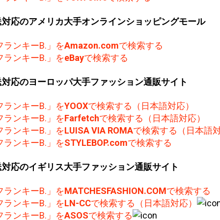
送対応のアメリカ大手オンラインショッピングモール
フランキーB.」を
Amazon.com
で検索する
フランキーB.」を
eBay
で検索する
送対応のヨーロッパ大手ファッション通販サイト
フランキーB.」を
YOOX
で検索する（日本語対応）
フランキーB.」を
Farfetch
で検索する（日本語対応）
フランキーB.」を
LUISA VIA ROMA
で検索する（日本語
フランキーB.」を
STYLEBOP.com
で検索する
送対応のイギリス大手ファッション通販サイト
フランキーB.」を
MATCHESFASHION.COM
で検索する
フランキーB.」を
LN-CC
で検索する（日本語対応）
フランキーB.」を
ASOS
で検索する