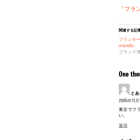
「フラ
関連する記
フランキーモ
morello
ブランド
One tho
とあ
2005年11月1
東京でフ
い。
返信