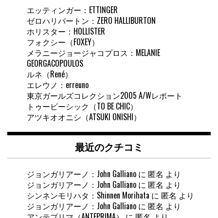
エッティンガー：ETTINGER
ゼロハリバートン：ZERO HALLIBURTON
ホリスター：HOLLISTER
フォクシー（FOXEY）
メラニージョージャコプロス：MELANIE
GEORGACOPOULOS
ルネ（René）
エレウノ：erreuno
東京ガールズコレクション2005 A/Wレポート
トゥービーシック（TO BE CHIC）
アツキオオニシ（ATSUKI ONISHI）
最近のクチコミ
ジョンガリアーノ：John Galliano
に
匿名
より
ジョンガリアーノ：John Galliano
に
匿名
より
シンネンモリハタ：Shinnen Morihata
に
匿名
より
ジョンガリアーノ：John Galliano
に
匿名
より
アンテプリマ（ANTEPRIMA）
に
匿名
より