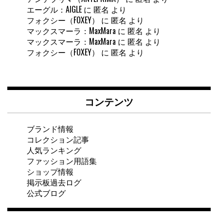
エーグル：AIGLE
に
匿名
より
フォクシー（FOXEY）
に
匿名
より
マックスマーラ：MaxMara
に
匿名
より
マックスマーラ：MaxMara
に
匿名
より
フォクシー（FOXEY）
に
匿名
より
コンテンツ
ブランド情報
コレクション記事
人気ランキング
ファッション用語集
ショップ情報
掲示板過去ログ
公式ブログ