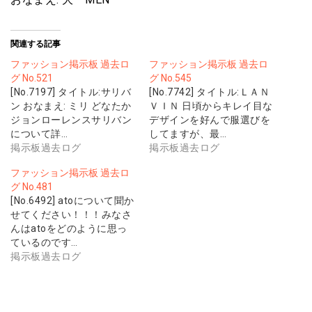
関連する記事
ファッション掲示板 過去ロ
ファッション掲示板 過去ロ
グ No.521
グ No.545
[No.7197] タイトル:サリバ
[No.7742] タイトル:ＬＡＮ
ン おなまえ: ミリ どなたか
ＶＩＮ 日頃からキレイ目な
ジョンローレンスサリバン
デザインを好んで服選びを
について詳…
してますが、最…
掲示板過去ログ
掲示板過去ログ
ファッション掲示板 過去ロ
グ No.481
[No.6492] atoについて聞か
せてください！！！みなさ
んはatoをどのように思っ
ているのです…
掲示板過去ログ