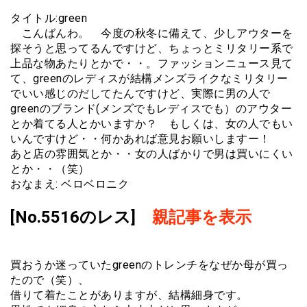
タイトル:green
こんばんわ。 今度の秋冬に備えて、少しアウターを
探そうと思ってるんですけど、ちょっとミリタリー系で
上品な物あたりとかで・・。ファッションニュース見て
て、greenのレディスが結構メンズライクなミリタリー
でいい感じのだしてたんですけど、実際に男の人で
greenのブランド(メンズでもレディスでも）のアウター
とか着てる人とかいますか？ もしくは、女の人でもい
いんですけど・・何かあれば意見お願いしますー！
あと店の雰囲気とか・・女の人ばかりで男は買いにくい
とか・・（笑）
おなまえ: ベロベロニク
[No.5516のレス]
親記事を表示
買おうか迷っていたgreenのトレンチをなぜか母が買っ
たので（笑）、
借りて着たことがありますが、結構細身です。