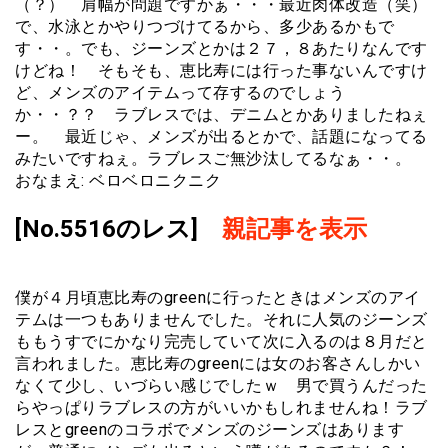
（？） 肩幅が問題ですかぁ・・・最近肉体改造（笑）
で、水泳とかやりつづけてるから、多少あるかもで
す・・。でも、ジーンズとかは２７，８あたりなんです
けどね！ そもそも、恵比寿には行った事ないんですけ
ど、メンズのアイテムって存するのでしょう
か・・？？ ラブレスでは、デニムとかありましたねぇ
ー。 最近じゃ、メンズが出るとかで、話題になってる
みたいですねぇ。ラブレスご無沙汰してるなぁ・・。
おなまえ: ベロベロニクニク
[No.5516のレス]
親記事を表示
僕が４月頃恵比寿のgreenに行ったときはメンズのアイ
テムは一つもありませんでした。それに人気のジーンズ
ももうすでにかなり完売していて次に入るのは８月だと
言われました。恵比寿のgreenには女のお客さんしかい
なくて少し、いづらい感じでしたｗ 男で買うんだった
らやっぱりラブレスの方がいいかもしれませんね！ラブ
レスとgreenのコラボでメンズのジーンズはあります