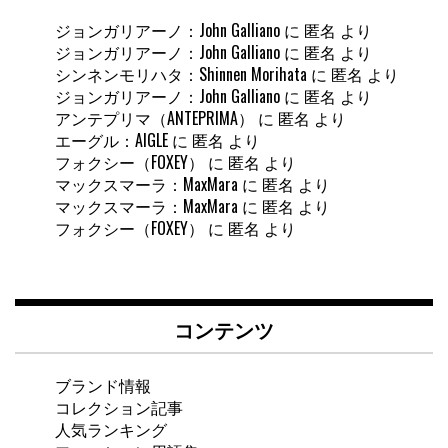
ジョンガリアーノ：John Galliano
に
匿名
より
ジョンガリアーノ：John Galliano
に
匿名
より
シンネンモリハタ：Shinnen Morihata
に
匿名
より
ジョンガリアーノ：John Galliano
に
匿名
より
アンテプリマ（ANTEPRIMA）
に
匿名
より
エーグル：AIGLE
に
匿名
より
フォクシー（FOXEY）
に
匿名
より
マックスマーラ：MaxMara
に
匿名
より
マックスマーラ：MaxMara
に
匿名
より
フォクシー（FOXEY）
に
匿名
より
コンテンツ
ブランド情報
コレクション記事
人気ランキング