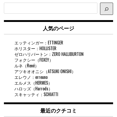
サ
イ
ト
内
人気のページ
検
索
エッティンガー：ETTINGER
ホリスター：HOLLISTER
ゼロハリバートン：ZERO HALLIBURTON
フォクシー（FOXEY）
ルネ（René）
アツキオオニシ（ATSUKI ONISHI）
エレウノ：erreuno
エルメス（HERMES）
ハロッズ（Harrods）
スキャッティ：SCHIATTI
最近のクチコミ