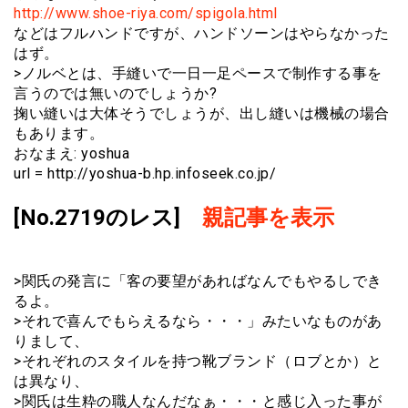
http://www.shoe-riya.com/spigola.html
などはフルハンドですが、ハンドソーンはやらなかった
はず。
>ノルベとは、手縫いで一日一足ペースで制作する事を
言うのでは無いのでしょうか?
掬い縫いは大体そうでしょうが、出し縫いは機械の場合
もあります。
おなまえ: yoshua
url = http://yoshua-b.hp.infoseek.co.jp/
[No.2719のレス]
親記事を表示
>関氏の発言に「客の要望があればなんでもやるしでき
るよ。
>それで喜んでもらえるなら・・・」みたいなものがあ
りまして、
>それぞれのスタイルを持つ靴ブランド（ロブとか）と
は異なり、
>関氏は生粋の職人なんだなぁ・・・と感じ入った事が