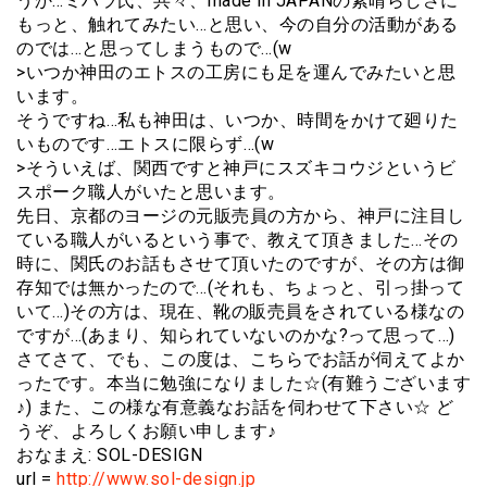
うか…ミハラ氏、共々、made in JAPANの素晴らしさに
もっと、触れてみたい…と思い、今の自分の活動がある
のでは…と思ってしまうもので…(w
>いつか神田のエトスの工房にも足を運んでみたいと思
います。
そうですね…私も神田は、いつか、時間をかけて廻りた
いものです…エトスに限らず…(w
>そういえば、関西ですと神戸にスズキコウジというビ
スポーク職人がいたと思います。
先日、京都のヨージの元販売員の方から、神戸に注目し
ている職人がいるという事で、教えて頂きました…その
時に、関氏のお話もさせて頂いたのですが、その方は御
存知では無かったので…(それも、ちょっと、引っ掛って
いて…)その方は、現在、靴の販売員をされている様なの
ですが…(あまり、知られていないのかな?って思って…)
さてさて、でも、この度は、こちらでお話が伺えてよか
ったです。本当に勉強になりました☆(有難うございます
♪) また、この様な有意義なお話を伺わせて下さい☆ ど
うぞ、よろしくお願い申します♪
おなまえ: SOL-DESIGN
url =
http://www.sol-design.jp