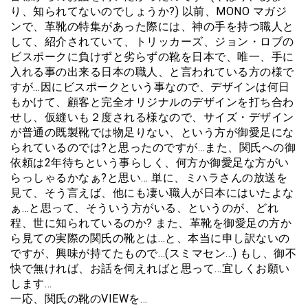
り、知られてないのでしょうか?) 以前、MONO マガジ
ンで、革靴の特集があった際には、神の手を持つ職人と
して、紹介されていて、トリッカーズ、ジョン・ロブの
ビスポークに負けずと劣らずの靴を日本で、唯一、手に
入れる事の出来る日本の職人、と言われている方の様で
すが…因にビスポークという事なので、デザインは何日
もかけて、顧客と完全オリジナルのデザインを打ち合わ
せし、仮縫いも２度される様なので、サイズ・デザイン
が普通の既製靴では物足りない、という方が御愛足にな
られているのでは?と思ったのですが…また、関氏への御
依頼は2年待ちという事らしく、何方か御愛足な方がい
らっしゃるかなぁ?と思い… 単に、ミハラさんの放送を
見て、そう言えば、他にも凄い職人が日本にはいたよな
ぁ…と思って、そういう方がいる、というのが、どれ
程、世に知られているのか? また、革靴を御愛足の方か
ら見ての実際の関氏の靴とは…と、本当に申し訳ないの
ですが、興味が持てたもので…(スミマセン…) もし、御不
快で無ければ、お話を伺えればと思って…宜しくお願い
します…
一応、関氏の靴のVIEWを…