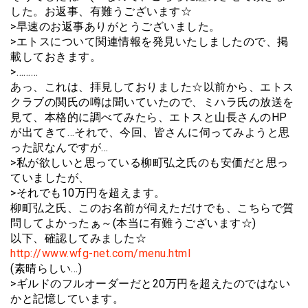
した。お返事、有難うございます☆
>早速のお返事ありがとうございました。
>エトスについて関連情報を発見いたしましたので、掲
載しておきます。
>………
あっ、これは、拝見しておりました☆以前から、エトス
クラブの関氏の噂は聞いていたので、ミハラ氏の放送を
見て、本格的に調べてみたら、エトスと山長さんのHP
が出てきて…それで、今回、皆さんに伺ってみようと思
った訳なんですが…
>私が欲しいと思っている柳町弘之氏のも安価だと思っ
ていましたが、
>それでも10万円を超えます。
柳町弘之氏、このお名前が伺えただけでも、こちらで質
問してよかったぁ～(本当に有難うございます☆)
以下、確認してみました☆
http://www.wfg-net.com/menu.html
(素晴らしい…)
>ギルドのフルオーダーだと20万円を超えたのではない
かと記憶しています。