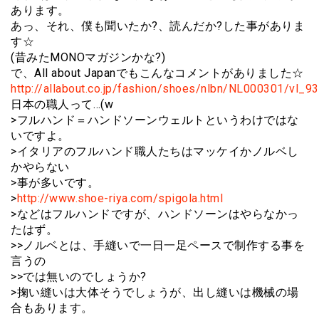
あります。
あっ、それ、僕も聞いたか?、読んだか?した事がありま
す☆
(昔みたMONOマガジンかな?)
で、All about Japanでもこんなコメントがありました☆
http://allabout.co.jp/fashion/shoes/nlbn/NL000301/vl_93
日本の職人って…(w
>フルハンド＝ハンドソーンウェルトというわけではな
いですよ。
>イタリアのフルハンド職人たちはマッケイかノルベし
かやらない
>事が多いです。
>
http://www.shoe-riya.com/spigola.html
>などはフルハンドですが、ハンドソーンはやらなかっ
たはず。
>>ノルベとは、手縫いで一日一足ペースで制作する事を
言うの
>>では無いのでしょうか?
>掬い縫いは大体そうでしょうが、出し縫いは機械の場
合もあります。