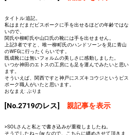
タイトル:追記。
私はまだまだビスポークに手を出せるほどの年齢ではな
いので、
関氏や柳町氏や山口氏の靴には手を出せません。
上記3者ですと、唯一柳町氏のハンドソーンを見に青山
のWFGに行ったくらいです。
既成靴には無いフォルムの美しさに感動しました。
いつか神田のエトスの工房にも足を運んでみたいと思い
ます。
そういえば、関西ですと神戸にスズキコウジというビス
ポーク職人がいたと思います。
おなまえ: ぷりま
[No.2719のレス]
親記事を表示
>SOLさんと私とで書き込みが重複しましたね。
そうでしたね～(w なので、こちらに纏めさせて頂きま