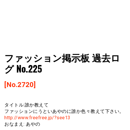
ファショコン通信はブランドやデザイナーの観点からファ
ファショコン通信
ファッション掲示板 過去ロ
ッションとモードを分析するファッション情報サイトです
グ No.225
[No.2720]
タイトル:誰か教えて
ファッションにうといあやのに誰か色々教えて下さい。
http://www.freefree.jp/?see13
おなまえ: あやの