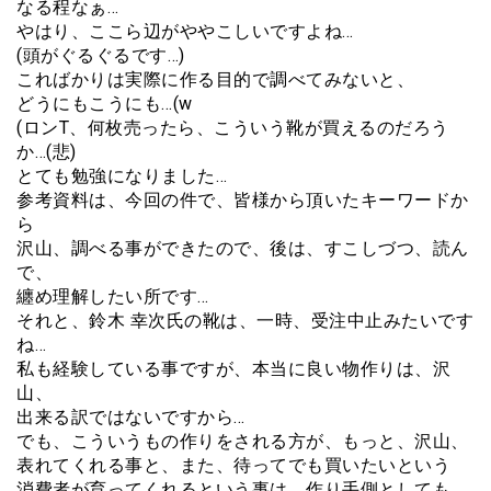
なる程なぁ…
やはり、ここら辺がややこしいですよね…
(頭がぐるぐるです…)
こればかりは実際に作る目的で調べてみないと、
どうにもこうにも…(w
(ロンT、何枚売ったら、こういう靴が買えるのだろう
か…(悲)
とても勉強になりました…
参考資料は、今回の件で、皆様から頂いたキーワードか
ら
沢山、調べる事ができたので、後は、すこしづつ、読ん
で、
纏め理解したい所です…
それと、鈴木 幸次氏の靴は、一時、受注中止みたいです
ね…
私も経験している事ですが、本当に良い物作りは、沢
山、
出来る訳ではないですから…
でも、こういうもの作りをされる方が、もっと、沢山、
表れてくれる事と、また、待ってでも買いたいという
消費者が育ってくれるという事は、作り手側としても