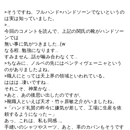
>そうですね、フルハンド=ハンドソーンでないというの
は実は知っていました。
>…
今回のコメントを読んで、上記の関氏の靴がハンドソー
ンでは
無い事に気がつきました…(w
なる程…勉強になります…
すみません…話が噛み合わなくて…
>ちなみに、ノルベの先にはベンティヴェーニャという
のがありましたよね。
>職人にとっては天上界の領域といわれている。
ははは…凄いですね…
それこそ、神業かな…
>あと、あの後思い出したのですが、
>靴職人といえば天才・竹ヶ原敏之介がいましたね。
>「ハンド礼賛の昨今に嫌気が差して、工場に生産を依
頼するようになった～」
あっ、これは、私も同感…。
手縫いのシャツやスーツ、あと、革のカバンもそうです