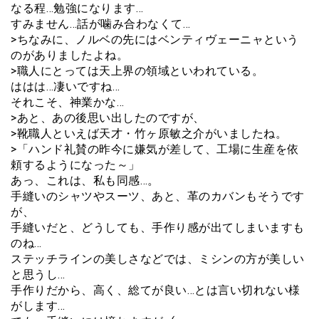
なる程…勉強になります…
すみません…話が噛み合わなくて…
>ちなみに、ノルベの先にはベンティヴェーニャという
のがありましたよね。
>職人にとっては天上界の領域といわれている。
ははは…凄いですね…
それこそ、神業かな…
>あと、あの後思い出したのですが、
>靴職人といえば天才・竹ヶ原敏之介がいましたね。
>「ハンド礼賛の昨今に嫌気が差して、工場に生産を依
頼するようになった～」
あっ、これは、私も同感…。
手縫いのシャツやスーツ、あと、革のカバンもそうです
が、
手縫いだと、どうしても、手作り感が出てしまいますも
のね…
ステッチラインの美しさなどでは、ミシンの方が美しい
と思うし…
手作りだから、高く、総てが良い…とは言い切れない様
がします…