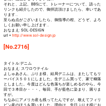
それと、上記、BBSにて、トレーナーについて、語った
リンクも紹介したので、御拝読頂けましたら、幸いであ
ります…
至らぬ点がございましたら、御指導の程、どうぞ、よろ
しくお願い申し上げます…
おなまえ: SOL-DESIGN
url =
http://www.sol-design.jp
[No.2716]
タイトル:デニム
おなまえ: スワロウテイル
よしゅあさん、ぷりま様、結局デニムは、またしてもリ
ーバイス５０１にしました。生デニム買って、家で糊落
としました。今度はどんな色落ちが楽しめるのやら。今
回で３本目か・・・。毎回、手が藍色に染まり、困りま
すが。
ちなみにアメリカ産も残ってたんですが、敢えてフィリ
ピン産のほうを買いました。理由は、先日ぷりま様にお