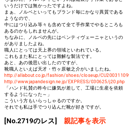
いうだけでは無かったですよね。
まぁ、ノルベといってもブランド毎にかなり異質である
ようなので、
中にはつり込み等々も含めて全て手作業でやるところも
あるのかもしれませんが。
ちなみに、ノルベの先にはベンティヴェーニャというの
がありましたよね。
職人にとっては天上界の領域といわれている。
これもまた私にとっては難解な製法です。
あと、あの後思い出したのですが、
靴職人といえば天才・竹ヶ原敏之介がいましたね。
http://allabout.co.jp/fashion/shoes/closeup/CU20031109
http://www.japandesign.ne.jp/EXPRESS/030625/j20.php
「ハンド礼賛の昨今に嫌気が差して、工場に生産を依頼
するようになった～」
こういう方もいらっしゃるのですか。
それでも私は手でつり込んだ靴が好きですが。
[No.2719のレス]
親記事を表示