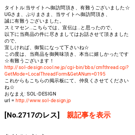
タイトル:当サイトへ御訪問頂き、有難うございました☆
UGさま、ぷりまさま、当サイトへ御訪問頂き、
誠に有難うございました。
スミマセン…こちらでは、宣伝は…と思ったので、
以下に当商品の件に尽きましてはお話させて頂きました
ので、
宜しければ、御覧になって下さいね☆
この度は、当商品を御興味頂き、本当に嬉しかったです
☆有難うございます！
http://sol-design.cool.ne.jp/cgi-bin/bbs/cmfthread.cgi?
GetMode=LocalThreadForm&GetANum=0195
これからもこちらの掲示板にて、仲良くさせてください
ね☆
おなまえ: SOL-DESIGN
url =
http://www.sol-design.jp
[No.2717のレス]
親記事を表示