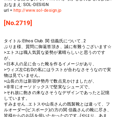
おなまえ: SOL-DESIGN
url =
http://www.sol-design.jp
[No.2719]
タイトル:Ethos Club. 関 信義氏について…2
ぷりま様、質問に御返答頂き、誠に有難うございます☆
>エトスは職人気質な姿勢が素晴らしいと思うのです
が、
>日本人の足に合った靴を作るイメージがあり、
>ウィズ左C右Dの私にはラストが合わなさそうなので実
物は見ていません。
>山長の方は新宿伊勢丹で数点見かけましたが、
>非常にオーソドックスで堅実なシューズで、
>それ故に飽きの来なさそうなデザインであったと記憶
しています。
すみません…エトスや山長さんの既製靴とは違って、フ
ルオーダー(ビスポーク)の方の関 信義さんの靴に尽き、
皆様からのお話を伺いたかったのです…(やはり、あま