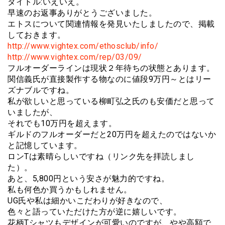
タイトル:いえいえ。
早速のお返事ありがとうございました。
エトスについて関連情報を発見いたしましたので、掲載
しておきます。
http://www.vightex.com/ethosclub/info/
http://www.vightex.com/rep/03/09/
フルオーダーラインは現状２年待ちの状態とあります。
関信義氏が直接製作する物なのに値段9万円～とはリー
ズナブルですね。
私が欲しいと思っている柳町弘之氏のも安価だと思って
いましたが、
それでも10万円を超えます。
ギルドのフルオーダーだと20万円を超えたのではないか
と記憶しています。
ロンTは素晴らしいですね（リンク先を拝読しまし
た）。
あと、5,800円という安さが魅力的ですね。
私も何色か買うかもしれません。
UG氏や私は細かいこだわりが好きなので、
色々と語っていただけた方が逆に嬉しいです。
花柄Tシャツもデザインが可愛いのですが、やや高額で