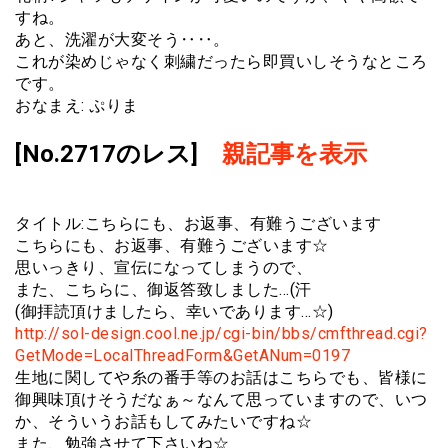
すね。
あと、洗濯が大変そう‥‥。
これが染めじゃなく刺繍だったら即買いしそうなところ
です。
おなまえ: ぷりま
[No.2717のレス]
親記事を表示
タイトル:こちらにも、お返事、有難うございます
こちらにも、お返事、有難うございます☆
思いっきり、宣伝になってしまうので、
また、こちらに、御返答致しました…(汗
(御拝読頂けましたら、幸いであります…☆)
http://sol-design.cool.ne.jp/cgi-bin/bbs/cmfthread.cgi?
GetMode=LocalThreadForm&GetANum=0197
生地に関してや糸の番手等のお話はこちらでも、皆様に
御興味頂けそうだなぁ～なんて思っていますので、いつ
か、そういうお話もしてみたいですね☆
また、勉強させて下さいね☆