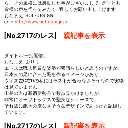
ら、その風格には感動した事がございまして…是非とも
皆様の声を伺ってみたく…宜しくお願い申し上げます…
おなまえ: SOL-DESIGN
url =
http://www.sol-design.jp
[No.2717のレス]
親記事を表示
タイトル:一括返信。
おなまえ: ぷりま
エトスは職人気質な姿勢が素晴らしいと思うのですが、
日本人の足に合った靴を作るイメージがあり、
ウィズ左C右Dの私にはラストが合わなさそうなので実物
は見ていません。
山長の方は新宿伊勢丹で数点見かけましたが、
非常にオーソドックスで堅実なシューズで、
それ故に飽きの来なさそうなデザインであったと記憶し
ています。
[No.2717のレス]
親記事を表示