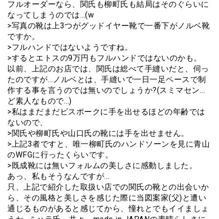
フルオーダーなら、関氏も柳町氏も結局はそのぐらいに
なってしまうのでは…(w
>写真の靴は上3つがグッドイヤー靴で一番下がノルベ靴
ですか。
>フルハンドではないようですね。
>するとエトスの9万円もフルハンドではないのかも。
以前、上記のお店では、関氏は総べて手縫いだと、伺っ
たのですが…ノルベとは、手縫いで一日一足ペースで制
作する事を言うのでは無いのでしょうか?(スミマセン…
ど素人なもので…)
>私はまだまだビスポークに手を出せるほどの年齢では
ないので、
>関氏や柳町氏や山口氏の靴には手を出せません。
>上記3者ですと、唯一柳町氏のハンドソーンを見に青山
のWFGに行ったくらいです。
>既成靴には無いフォルムの美しさに感動しました。
あっ、私もそうなんですが…
只、上記で紹介した取扱い店での関氏の靴との出会いか
ら、その風格と美しさを感じた際に当図案家(父)と遭い
通じるものがあると感じてから、憧れとでもイイましょ