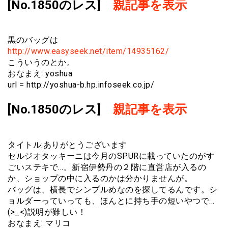
[No.1850のレス]
親記事を表示
黒のバッグは
http://www.easyseek.net/item/14935162/
こういうのとか。
おなまえ: yoshua
url = http://yoshua-b.hp.infoseek.co.jp/
[No.1850のレス]
親記事を表示
タイトル:ありがとうございます
セルジオタッキーニは今月のSPURに載っていたのがす
ごいステキで…。新宿伊勢丹の２階に直営店が入るの
か、ショップの中に入るのかは分かりませんが。
バッグは、横長でシンプルめなのを探してるんです。シ
ョルダーっていっても、ほんとに持ち手の短いやつで…
(>_<)説明が難しい！
おなまえ: マリコ