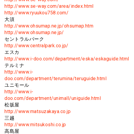
http://www.se-way.com/area/index.html
http://www.ryuukou758.com/
大須
http://www.ohsumap.ne.jp/ohsumap.htm
http://www.ohsumap.ne.jp/
セントラルパーク
http://www.centralpark.co.jp/
エスカ
http://www.i-doo.com/department/eska/eskaguide.html
テルミナ
http://www.i-
doo.com/department/terumina/teruguide.html
ユニモール
http://www.i-
doo.com/department/unimall/uniguide.html
松坂屋
http://www.matsuzakaya.co.jp
三越
http://www.mitsukoshi.co.jp
高島屋