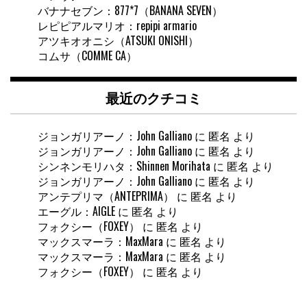
バナナセブン：877*7（BANANA SEVEN）
レピピアルマリオ：repipi armario
アツキオオニシ（ATSUKI ONISHI）
コムサ（COMME CA）
最近のクチコミ
ジョンガリアーノ：John Galliano
に
匿名
より
ジョンガリアーノ：John Galliano
に
匿名
より
シンネンモリハタ：Shinnen Morihata
に
匿名
より
ジョンガリアーノ：John Galliano
に
匿名
より
アンテプリマ（ANTEPRIMA）
に
匿名
より
エーグル：AIGLE
に
匿名
より
フォクシー（FOXEY）
に
匿名
より
マックスマーラ：MaxMara
に
匿名
より
マックスマーラ：MaxMara
に
匿名
より
フォクシー（FOXEY）
に
匿名
より