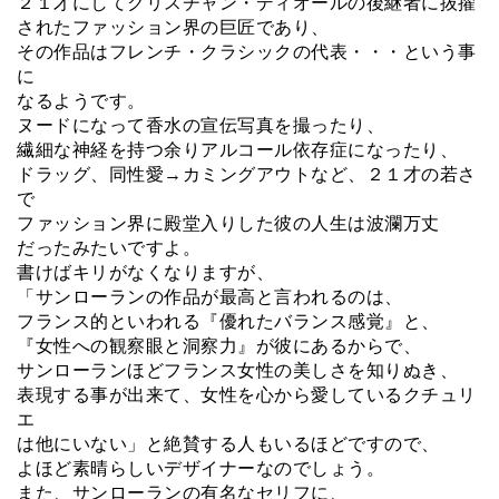
２１才にしてクリスチャン・ディオールの後継者に抜擢
されたファッション界の巨匠であり、
その作品はフレンチ・クラシックの代表・・・という事
に
なるようです。
ヌードになって香水の宣伝写真を撮ったり、
繊細な神経を持つ余りアルコール依存症になったり、
ドラッグ、同性愛→カミングアウトなど、２１才の若さ
で
ファッション界に殿堂入りした彼の人生は波瀾万丈
だったみたいですよ。
書けばキリがなくなりますが、
「サンローランの作品が最高と言われるのは、
フランス的といわれる『優れたバランス感覚』と、
『女性への観察眼と洞察力』が彼にあるからで、
サンローランほどフランス女性の美しさを知りぬき、
表現する事が出来て、女性を心から愛しているクチュリ
エ
は他にいない」と絶賛する人もいるほどですので、
よほど素晴らしいデザイナーなのでしょう。
また、サンローランの有名なセリフに、