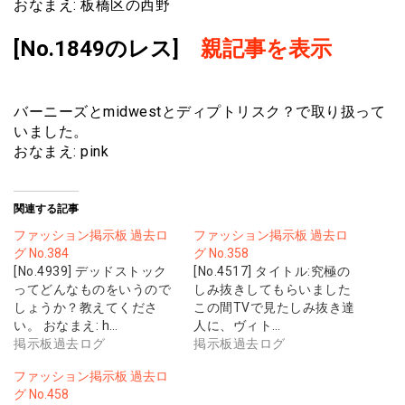
おなまえ: 板橋区の西野
[No.1849のレス]
親記事を表示
バーニーズとmidwestとディプトリスク？で取り扱って
いました。
おなまえ: pink
関連する記事
ファッション掲示板 過去ロ
ファッション掲示板 過去ロ
グ No.384
グ No.358
[No.4939] デッドストック
[No.4517] タイトル:究極の
ってどんなものをいうので
しみ抜きしてもらいました
しょうか？教えてくださ
この間TVで見たしみ抜き達
い。 おなまえ: h…
人に、ヴィト…
掲示板過去ログ
掲示板過去ログ
ファッション掲示板 過去ロ
グ No.458