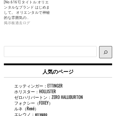
[No.6161] タイトル:オリエ
ンタルなブランド はじめま
して。 オリエンタルで神秘
的な雰囲気の…
掲示板過去ログ
サ
イ
ト
内
人気のページ
検
索
エッティンガー：ETTINGER
ホリスター：HOLLISTER
ゼロハリバートン：ZERO HALLIBURTON
フォクシー（FOXEY）
ルネ（René）
エレウノ：erreuno