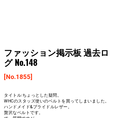
ファショコン通信はブランドやデザイナーの観点からファ
ファショコン通信
ファッション掲示板 過去ロ
ッションとモードを分析するファッション情報サイトです
グ No.148
[No.1855]
タイトル:ちょっとした疑問。
WHCのスタッズ使いのベルトを買ってしまいました。
ハンドメイド&ブライドルレザー。
贅沢なベルトです。