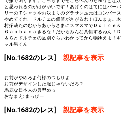
で嫌で困ります。こっちまでそこらへんのちゅうとな奴
と思われるのがはがゆいです！あげくのはてにはバーバ
リーのＴシャツやお決まりのグラサン足元はコンバース
やめてくれードルチェの価値がさがるわ！ほんまぁ。木
村拓哉たのむからあからさまにスマスマでＤｏｌｃｅ＆
Ｇａｂｂａｎａきるな！だからみんな真似するねん！Ｄ
＆Ｇとドルチェの区別ぐらいわかってから物ゆえよ！ギ
ャル男くん
[No.1682のレス]
親記事を表示
お前がやめろよ何様のつもりよ
お前がデザインした服じゃないだろ？
馬鹿な日本人の典型めっ
おなまえ: まっぴー
[No.1682のレス]
親記事を表示