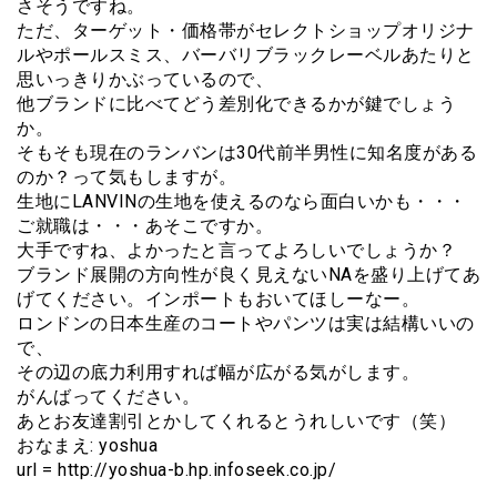
さそうですね。
ただ、ターゲット・価格帯がセレクトショップオリジナ
ルやポールスミス、バーバリブラックレーベルあたりと
思いっきりかぶっているので、
他ブランドに比べてどう差別化できるかが鍵でしょう
か。
そもそも現在のランバンは30代前半男性に知名度がある
のか？って気もしますが。
生地にLANVINの生地を使えるのなら面白いかも・・・
ご就職は・・・あそこですか。
大手ですね、よかったと言ってよろしいでしょうか？
ブランド展開の方向性が良く見えないNAを盛り上げてあ
げてください。インポートもおいてほしーなー。
ロンドンの日本生産のコートやパンツは実は結構いいの
で、
その辺の底力利用すれば幅が広がる気がします。
がんばってください。
あとお友達割引とかしてくれるとうれしいです（笑）
おなまえ: yoshua
url = http://yoshua-b.hp.infoseek.co.jp/