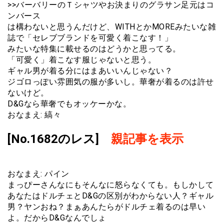
>>バーバリーのＴシャツやお決まりのグラサン足元はコ
ンバース
は構わないと思うんだけど、WITHとかMOREみたいな雑
誌で「セレブブランドを可愛く着こなす！」
みたいな特集に載せるのはどうかと思ってる。
「可愛く」着こなす服じゃないと思う。
ギャル男が着る分にはまあいいんじゃない？
ジゴロっぽい雰囲気の服が多いし。華奢が着るのは許せ
ないけど。
D&Gなら華奢でもオッケーかな。
おなまえ: 縞々
[No.1682のレス]
親記事を表示
おなまえ: パイン
まっぴーさんなにもそんなに怒らなくても。もしかして
あなたはドルチェとD&Gの区別がわからない人？ギャル
男？ヤンおね？まぁあんたらがドルチェ着るのは早い
よ。だからD&Gなんでしょ