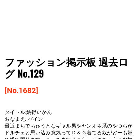
ファショコン通信はブランドやデザイナーの観点からファ
ファショコン通信
ファッション掲示板 過去ロ
ッションとモードを分析するファッション情報サイトです
グ No.129
[No.1682]
タイトル:納得いかん
おなまえ: パイン
最近まちでちゅうとなギャル男やヤンオネ系のやつらが
ドルチェと思い込み意気ってＤ＆Ｇ着てる奴がどーも嫌