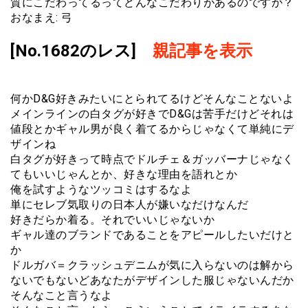
質にこだわってるってどんなこだわりがあるのですか？
おなまえ: 弓
[No.1682のレス]
親記事を表示
何かD&G好きみたいにとられてるけどそんなことないよ
メインラインの白タグが好きでD&Gは苦手だけどそれは
値段とかギャル男が良く着てるからじゃなくて単純にデ
ザインね
白タグが好きって時点でドルチェ＆ガッバーナじゃなく
てもいいじゃんとか、好きな理由を語れとか
俺を試すようなツッコミはするなよ
単にセレブ気取りの日本人が嫌いなだけなんだ
好きだらか着る。それでいいじゃないか
ギャル達のブランドであることをアピールしたいだけと
か
ドルガバ＝クラッシュデニムが気に入らないのは解から
ないでもないどあなたがデザインした服じゃないんだか
そんなこと言うなよ