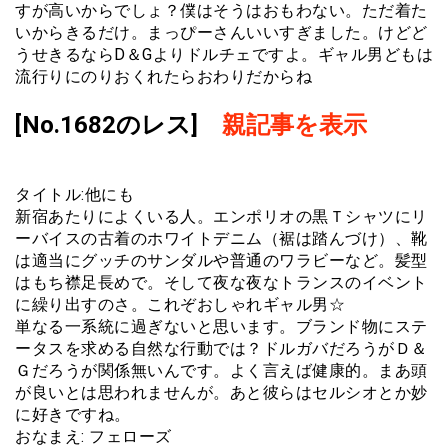
すが高いからでしょ？僕はそうはおもわない。ただ着た
いからきるだけ。まっぴーさんいいすぎました。けどど
うせきるならD＆Gよりドルチェですよ。ギャル男どもは
流行りにのりおくれたらおわりだからね
[No.1682のレス]
親記事を表示
タイトル:他にも
新宿あたりによくいる人。エンポリオの黒Ｔシャツにリ
ーバイスの古着のホワイトデニム（裾は踏んづけ）、靴
は適当にグッチのサンダルや普通のワラビーなど。髪型
はもち襟足長めで。そして夜な夜なトランスのイベント
に繰り出すのさ。これぞおしゃれギャル男☆
単なる一系統に過ぎないと思います。ブランド物にステ
ータスを求める自然な行動では？ドルガバだろうがＤ＆
Ｇだろうが関係無いんです。よく言えば健康的。まあ頭
が良いとは思われませんが。あと彼らはセルシオとか妙
に好きですね。
おなまえ: フェローズ