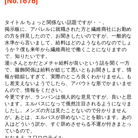
[No.1676]
タイトル:ちょっと関係ない話題ですが・・。
掲示板に、アパレルに就職された方と繊維商社にお勤め
の方を拝見したので、お聞きしたいのですが、一般的な
水準から言いまして、給料はどのようなものなのでしょ
うか？僕も来年から繊維商社で働くことになりますの
で、知りたいです。
瀧○さんとかだとメチャ給料が良いという話を聞く一方
で、服飾関係は給料が総じて悪いともお聞きします。情
報が錯綜しすぎて、実際のところ良くわかりません。も
し差支えないようでしたら、アバウトな形でかまいませ
んので、情報をください。
今更ですが、ランバンは個人的な意見ですが、良いと思
います。エルバスになって俄然注目されるようになりま
したし。メンズの方は見たことないので分かりません
が。あとは、エルバスが辞めないことを願います。あの
人はどういう訳か、すぐ辞めさせらる不運が付きまとっ
ているので。
おなまえ: スワロウテイル