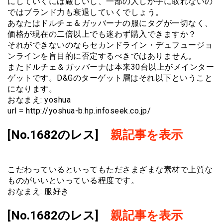
にしていくには厳しいし、一部の人しか手に取れないの
ではブランド力も衰退していくでしょう。
あなたはドルチェ＆ガッバーナの服にタグが一切なく、
価格が現在の二倍以上でも迷わず購入できますか？
それができないのならセカンドライン・デュフュージョ
ンラインを盲目的に否定するべきではありません。
またドルチェ＆ガッバーナは本来30台以上がメインター
ゲットです。D&Gのターゲット層はそれ以下ということ
になります。
おなまえ: yoshua
url = http://yoshua-b.hp.infoseek.co.jp/
[No.1682のレス]
親記事を表示
こだわっているといってもたださまざまな素材で上質な
ものがいいといっている程度です。
おなまえ: 服好き
[No.1682のレス]
親記事を表示