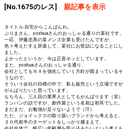
[No.1675のレス]
親記事を表示
タイトル:自宅からこんばんわ。
ぷりまさん、yoshuaさんのおっしゃる通りの某社です。
一応、伊藤忠系の某メンズ企業も受けたんですが、
色々考えたすえ辞退して、某社にお世話になることにし
ました。
よかったというか、今は正直ホッとしています。
また、yoshuaさんのおっしゃる通り、
会社としてもＮＡを強化していく方針が固まっているそ
うなので、
そういう会社の目標の中で、私も販売という立場ですが
がんばりたいと思っています。
もちろん、三人目の業界人としてもがんばります（笑）
ランバンの話ですが、創作屋という名前は初耳でした。
まだまだ、お勉強が足りないようで（汗）
ただ、ジョイックスの取り扱いブランドから考えると、
３０代前半のターゲットをしっかり捕まえて、
会社全体で、幅広い年齢層を取り込みたいという考えも