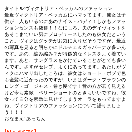
タイトル:ヴィクトリア・ベッカムのファッション
最近ヴィクトリア・ベッカムにハマッてます。彼女は子
供が二人もいるのにあのナイス・バディ！しかもファッ
ションセンスも抜群！！なにしろ、夫のデイヴィットを
あそこまでいい男にプロデュースしたのも彼女だという
こと。ヴィクはグッチがお気に入りだそうですが、最近
の写真を見ると明らかにドルチェ＆ガッバーナが多いん
です。あの、編み編み？が特徴的なドレスをよく着てい
ます。あと、サングラスをかけていることがとても多い
んです。さすがセレブ、よくにあってます。あたしがヴ
ィクにハマリ出したころは、彼女はショート・ボブで色
も金髪に近かったのですが、いまはダーク・ブラウンの
ロング・ゴージャス・巻き髪です！昔の方が若く見える
けど今も素敵！ベリーショートのときもいいですね。彼
女って自分を素敵に見せてしまうオーラをもってますよ
ね。ヴィクトリアのファッションについて語りましょ
う！！！
おなまえ: あっちん