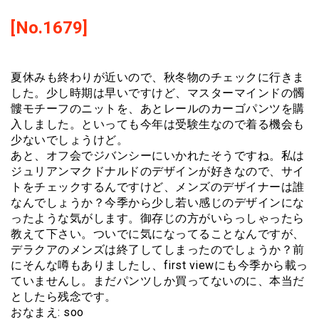
[No.1679]
夏休みも終わりが近いので、秋冬物のチェックに行きま
した。少し時期は早いですけど、マスターマインドの髑
髏モチーフのニットを、あとレールのカーゴパンツを購
入しました。といっても今年は受験生なので着る機会も
少ないでしょうけど。
あと、オフ会でジバンシーにいかれたそうですね。私は
ジュリアンマクドナルドのデザインが好きなので、サイ
トをチェックするんですけど、メンズのデザイナーは誰
なんでしょうか？今季から少し若い感じのデザインにな
ったような気がします。御存じの方がいらっしゃったら
教えて下さい。ついでに気になってることなんですが、
デラクアのメンズは終了してしまったのでしょうか？前
にそんな噂もありましたし、first viewにも今季から載っ
ていませんし。まだパンツしか買ってないのに、本当だ
としたら残念です。
おなまえ: soo