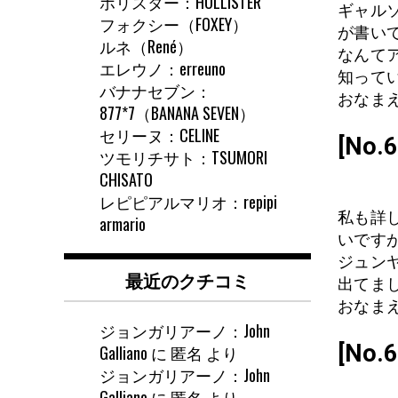
ホリスター：HOLLISTER
ギャル
フォクシー（FOXEY）
が書い
ルネ（René）
なんて
エレウノ：erreuno
知って
バナナセブン：
おなまえ: 
877*7（BANANA SEVEN）
セリーヌ：CELINE
[No
ツモリチサト：TSUMORI
CHISATO
レピピアルマリオ：repipi
私も詳
armario
いです
ジュン
最近のクチコミ
出てま
おなまえ
ジョンガリアーノ：John
[No
Galliano
に
匿名
より
ジョンガリアーノ：John
Galliano
に
匿名
より