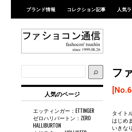
Skip
ブランド情報
コレクション記事
人気ラ
to
content
ファショコン通信はブランドやデ
ファショコン通
ザイナーの観点からファッション
ファ
サ
信
とモードを分析するファッション
イ
情報サイトです
ト
[No.6
内
人気のページ
検
索
エッティンガー：ETTINGER
タイト
ゼロハリバートン：ZERO
はじめ
HALLIBURTON
いきな