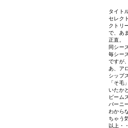
タイト
セレク
クトリ
で、あ
正直。
同シー
毎シー
ですが
あ、ア
シップ
「そ毛
いたか
ビーム
バーニ
わから
ちゃう
以上・