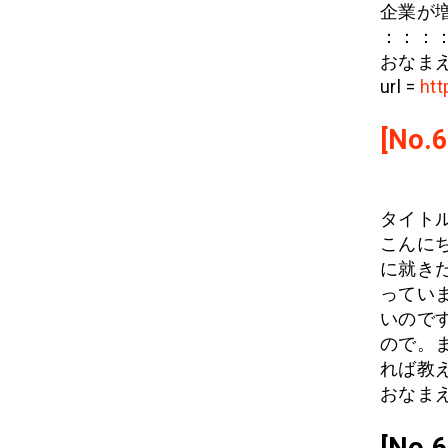
企業が
：：：
おなまえ:
url =
htt
[No.6
タイト
こんに
に就き
ってい
いので
ので。
れば教
おなまえ:
[No