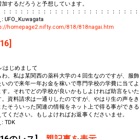
増加するだろうと予想しています。
：：：：：：：：：：：：：：：：：：：：：：：：
 UFO_Kuwagata
p://homepage2.nifty.com/818/818nagai.htm
16]
ル:はじめまして
ちわ。私は某関西の薬科大学の４回生なのですが、服
たいので来年一年お金を稼いで専門学校の学費に当て
ます。それでどの学校が良いかもしよければ助言をい
す。資料請求は一通りしたのですが、やはり生の声を
またそういった関連の情報をネット上で得る事ができ
えてください。もしよければお返事くださいませ。
 TDK
.616のレス]
親記事を表示