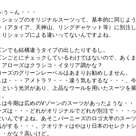
ル:う～ん・・・
トショップのオリジナルスーツって、基本的に同じよ
ー（アタイア、天神山、リングヂャケット等）に別注
まりショップによる違いってないんですよね、
ズンでも結構違うタイプの出したりするし。
ズンごとにチェックしているわけではないので、あく
、アローズはクラシコ・イタリア調かな？
ローズのグリーンレーベルはあまりお勧めしません。
スは・・・アメトラ？・・・違う気もするな・・・。
」という光沢があり、上品なウールを用いたスーツを
と。
スは今期は広めのVゾーンのスーツがあったような・・
ーズは・・・どれがオリジナルでどれが別注で・・・
ないんですよね。あそこバーニーズのロゴ大半のスー
気がする・・・。クオリティはやはり日本のセレクト
・・かな？高いけど。