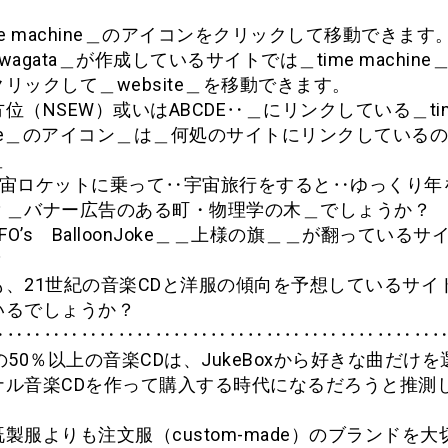
me machine＿のアイコンをクリックして移動できます
uwagata＿が作成しているサイトでは＿time machin
リックして＿website＿を移動できます。
位（NSEW）或いはABCDE‥＿にリンクしている＿ti
ine＿のアイコン＿は＿何処のサイトにリンクしている
？＿
宇宙ロケットに乗って‥宇宙旅行をすると‥ゆっくり年
？＿バナー広告のある町・物理学の木＿でしょうか？
UFO’s BalloonJoke＿＿上様の旗＿＿が翻っている
？
も、21世紀の音楽CDと洋服の傾向を予想しているサイ
いるでしょうか？
‥‥‥‥‥‥‥‥‥‥‥‥‥‥‥‥‥‥‥‥‥‥‥‥
の50％以上の音楽CDは、JukeBoxから好きな曲だけ
ナル音楽CDを作って購入する時代になるだろうと推測
製服よりも注文服（custom-made）のブランドを大