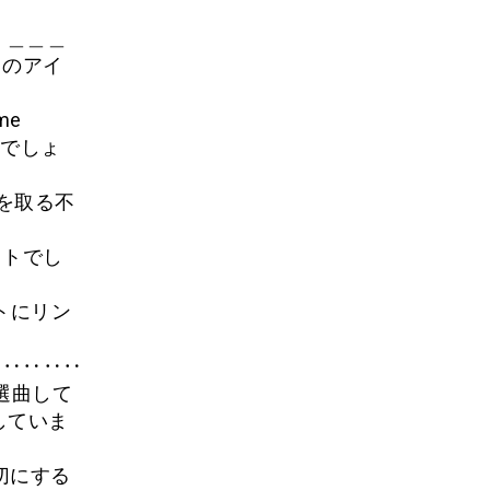
。＿＿＿
e＿のアイ
me
のでしょ
を取る不
サイトでし
トにリン
‥‥‥‥‥
を選曲して
していま
切にする