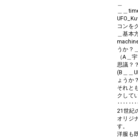
＿
＿＿ti
UFO_K
コンをク
＿基本方
mach
うか
（A＿
思議？
(B＿＿
ょうか
それと
クして
‥‥‥
21世紀
オリジ
す。
洋服も既