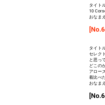
タイト
10 Co
おなまえ
[No.6
タイト
セレク
と思っ
どこの
アロー
着比べ
おなまえ
[No