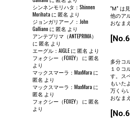
シンネンモリハタ：Shinnen
"M" 
Morihata
に
匿名
より
他のア
ジョンガリアーノ：John
おなまえ
Galliano
に
匿名
より
アンテプリマ（ANTEPRIMA）
[No
に
匿名
より
エーグル：AIGLE
に
匿名
より
フォクシー（FOXEY）
に
匿名
多分コ
より
１０コ
マックスマーラ：MaxMara
に
す。ス
匿名
より
もいた
マックスマーラ：MaxMara
に
万くら
匿名
より
おなまえ
フォクシー（FOXEY）
に
匿名
より
[No