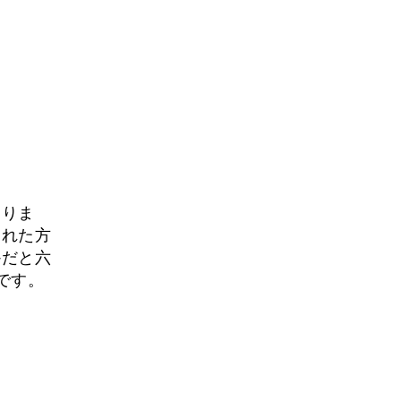
ありま
された方
かだと六
です。