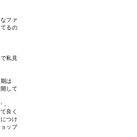
うなファ
してるの
まで私見
今期は
展開して
・。
って良く
ツにつけ
ショップ