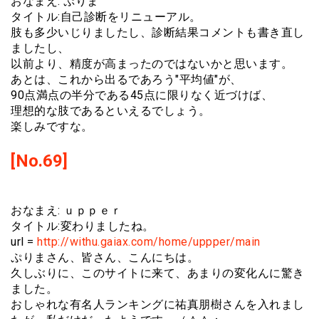
おなまえ: ぷりま
タイトル:自己診断をリニューアル。
肢も多少いじりましたし、診断結果コメントも書き直し
ましたし、
以前より、精度が高まったのではないかと思います。
あとは、これから出るであろう"平均値"が、
90点満点の半分である45点に限りなく近づけば、
理想的な肢であるといえるでしょう。
楽しみですな。
[No.69]
おなまえ: ｕｐｐｅｒ
タイトル:変わりましたね。
url =
http://withu.gaiax.com/home/uppper/main
ぷりまさん、皆さん、こんにちは。
久しぶりに、このサイトに来て、あまりの変化んに驚き
ました。
おしゃれな有名人ランキングに祐真朋樹さんを入れまし