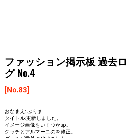
ファショコン通信はブランドやデザイナーの観点からファ
ファショコン通信
ファッション掲示板 過去ロ
ッションとモードを分析するファッション情報サイトです
グ No.4
[No.83]
おなまえ: ぷりま
タイトル:更新しました。
イメージ画像をいくつかup。
グッチとアルマーニのを修正。