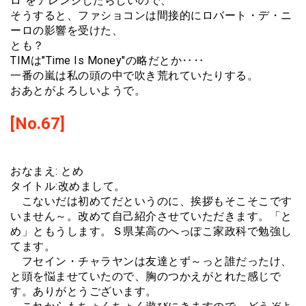
ロ"をアレンジしたらしいので、
そうすると、ファショコンは間接的にロバート・デ・ニ
ーロの影響を受けた、
とも？
TIMは"Time Is Money"の略だとか‥‥
一番の嵐は私の頭の中で吹き荒れていたりする。
おあとがよろしいようで。
[No.67]
おなまえ: とめ
タイトル:改めまして。
こないだは初めてだというのに、挨拶もそこそこです
いません～。改めて自己紹介させていただきます。「と
め」ともうします。Ｓ県某高のへっぽこ家政科で勉強し
てます。
フセイン・チャラヤンは友達とず～っと誰だったけ、
と頭を悩ませていたので、胸のつかえがとれた感じで
す。ありがとうございます。