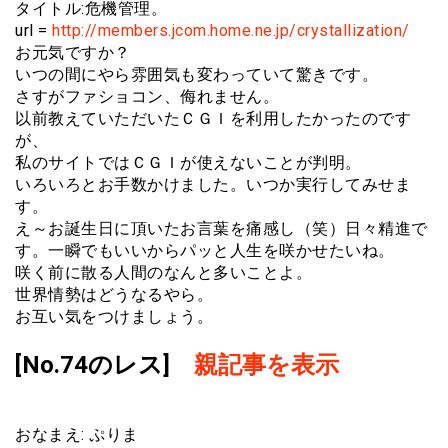
タイトル:危機管理。
url =
http://members.jcom.home.ne.jp/crystallization/
お元気ですか？
いつの間にやら雰囲気も変わっていて驚きです。
さすがファショコン、侮れません。
以前教えていただいたＣＧＩを利用したかったのです
が、
私のサイトではＣＧＩが使えないことが判明。
いろいろとお手数かけました。いつか実行してみせま
す。
え～お誕生日に頂いたお言葉を痛感し（笑）日々精進で
す。一瞬でもいいからパッと人生を咲かせたいね。
咲く前に散る人間のなんと多いことよ。
世界情勢はどうなるやら。
お互い気をつけましょう。
[No.74のレス]
親記事を表示
おなまえ: ぷりま