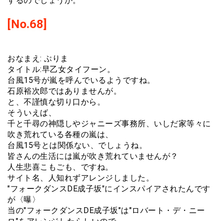
するのでしょうか。
[No.68]
おなまえ: ぷりま
タイトル:早乙女タイフーン。
台風15号が嵐を呼んでいるようですね。
石原裕次郎ではありませんが。
と、不謹慎な切り口から。
そういえば、
千と千尋の神隠しやジャニーズ事務所、いしだ家等々に
吹き荒れている各種の嵐は、
台風15号とは関係ない、でしょうね。
皆さんの生活には嵐が吹き荒れていませんが？
人生悲喜こもごも、ですね。
サイト名、人知れずアレンジしました。
"フォークダンスDE成子坂"にインスパイアされたんです
が〈曝〉
当の"フォークダンスDE成子坂"は"ロバート・デ・ニー