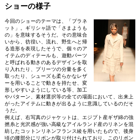
ショーの様子
今回のショーのテーマは、「プラネ
ット」。ギリシャ語で「さまようも
の」を意味するそうだ。その意味合
いから、彷徨い、流れ、野生へと帰
る造形を表現したそうで、個々のア
イテムのディテールも、遊動パーツ
と呼ばれる動きのあるデザインを取
り入れたり、プリーツの分量を多く
取ったり、シューズも柔らかなレザ
ーを用いることで動きを持たせ、変
形しやすいようにしている等、加工
やパターン、素材選択等の全ての場面において、出来上
がったアイテムに動きが出るように意識しているのだそ
うだ。
例えば、右写真のジャケットは、エジプト産ギザ綿の強
撚糸と光沢感が強い高級なアイルランド産のリネンを混
紡したコットンリネンフランス綾を用いたもので、後身
頃の腰部分にリボンが取り付けられており、このリボン