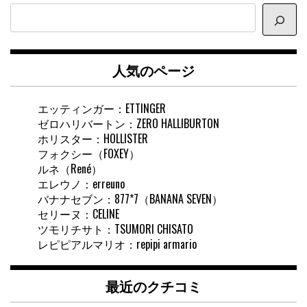
サ
イ
ト
内
人気のページ
検
索
エッティンガー：ETTINGER
ゼロハリバートン：ZERO HALLIBURTON
ホリスター：HOLLISTER
フォクシー（FOXEY）
ルネ（René）
エレウノ：erreuno
バナナセブン：877*7（BANANA SEVEN）
セリーヌ：CELINE
ツモリチサト：TSUMORI CHISATO
レピピアルマリオ：repipi armario
最近のクチコミ