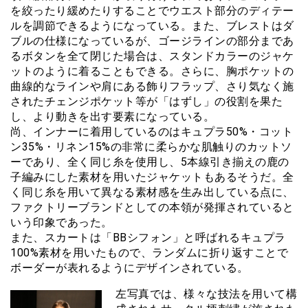
を絞ったり緩めたりすることでウエスト部分のディテー
ルを調節できるようになっている。また、ブレストはダ
ブルの仕様になっているが、ゴージラインの部分まであ
るボタンを全て閉じた場合は、スタンドカラーのジャケ
ットのように着ることもできる。さらに、胸ポケットの
曲線的なラインや肩にある飾りフラップ、さり気なく施
されたチェンジポケット等が「はずし」の役割を果た
し、より動きを出す要素になっている。
尚、インナーに着用しているのはキュプラ50%・コット
ン35%・リネン15%の非常に柔らかな肌触りのカットソ
ーであり、全く同じ糸を使用し、5本線引き揃えの鹿の
子編みにした素材を用いたジャケットもあるそうだ。全
く同じ糸を用いて異なる素材感を生み出している点に、
ファクトリーブランドとしての本領が発揮されていると
いう印象であった。
また、スカートは「BBシフォン」と呼ばれるキュプラ
100%素材を用いたもので、ランダムに折り返すことで
ボーダーが表れるようにデザインされている。
左写真では、様々な技法を用いて構