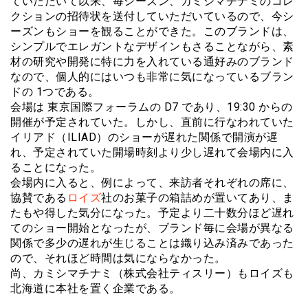
ていただいて以来、毎シーズン、カミシマチナミのコレ
クションの招待状を送付していただいているので、今シ
ーズンもショーを観ることができた。このブランドは、
シンプルでエレガントなデザインもさることながら、素
材の研究や開発に特に力を入れている通好みのブランド
なので、個人的にはいつも非常に気になっているブラン
ドの 1つである。
会場は 東京国際フォーラムの D7 であり、19:30 からの
開催が予定されていた。しかし、直前に行なわれていた
イリアド（ILIAD）のショーが遅れた関係で開演が遅
れ、予定されていた開場時刻より少し遅れて会場内に入
ることになった。
会場内に入ると、例によって、来訪者それぞれの席に、
協賛である
ロイズ
社のお菓子の箱詰めが置いてあり、ま
たもや得した気分になった。予定より二十数分ほど遅れ
てのショー開始となったが、ブランド毎に会場が異なる
関係で多少の遅れが生じることは織り込み済みであった
ので、それほど時間は気にならなかった。
尚、カミシマチナミ（株式会社ティスリー）もロイズも
北海道に本社を置く企業である。