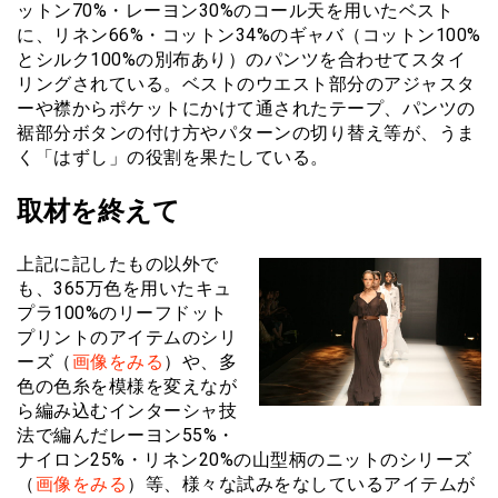
ットン70%・レーヨン30%のコール天を用いたベスト
に、リネン66%・コットン34%のギャバ（コットン100%
とシルク100%の別布あり）のパンツを合わせてスタイ
リングされている。ベストのウエスト部分のアジャスタ
ーや襟からポケットにかけて通されたテープ、パンツの
裾部分ボタンの付け方やパターンの切り替え等が、うま
く「はずし」の役割を果たしている。
取材を終えて
上記に記したもの以外で
も、365万色を用いたキュ
プラ100%のリーフドット
プリントのアイテムのシリ
ーズ（
画像をみる
）や、多
色の色糸を模様を変えなが
ら編み込むインターシャ技
法で編んだレーヨン55%・
ナイロン25%・リネン20%の山型柄のニットのシリーズ
（
画像をみる
）等、様々な試みをなしているアイテムが