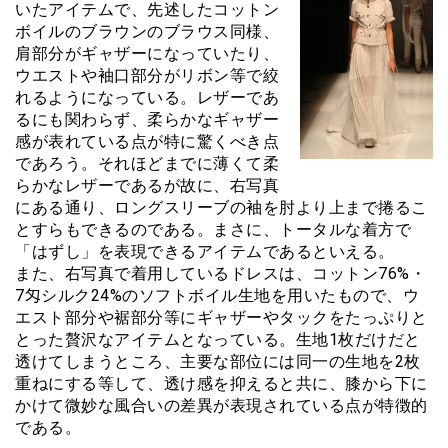
いたアイテムで、先述したコットン
ボイルのブラウンのブラウス同様、
肩部分がギャザーになっていたり、
ウエストや袖口部分がリボン等で絞
れるようになっている。レザーであ
るにも関わらず、柔らかなギャザー
感が表れている点が特に驚くべき点
であろう。それほどまでに薄くて柔
らかなレザーであるが故に、右写真
にある通り、ロングスリーブの袖を肘より上まで捲るこ
とすらもできるのである。まさに、トータルな着方で
「はずし」を表現できるアイテムであるといえる。
また、右写真で着用しているドレスは、コットン76%・
7匁シルク24%のソフトボイル生地を用いたもので、ウ
エスト部分や裾部分等にギャザーやタックをたっぷりと
とった贅沢なアイテムとなっている。生地1枚だけだと
透けてしまうところ、主要な部位には同一の生地を2枚
重ねにする等して、透け感を抑えると共に、膝から下に
かけて微妙な風合いの差異が表現されている点が特徴的
である。