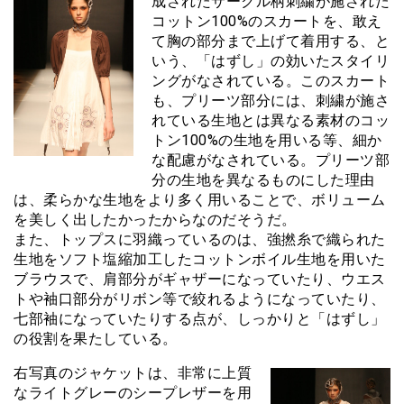
成されたサークル柄刺繍が施された
コットン100%のスカートを、敢え
て胸の部分まで上げて着用する、と
いう、「はずし」の効いたスタイリ
ングがなされている。このスカート
も、プリーツ部分には、刺繍が施さ
れている生地とは異なる素材のコッ
トン100%の生地を用いる等、細か
な配慮がなされている。プリーツ部
分の生地を異なるものにした理由
は、柔らかな生地をより多く用いることで、ボリューム
を美しく出したかったからなのだそうだ。
また、トップスに羽織っているのは、強撚糸で織られた
生地をソフト塩縮加工したコットンボイル生地を用いた
ブラウスで、肩部分がギャザーになっていたり、ウエス
トや袖口部分がリボン等で絞れるようになっていたり、
七部袖になっていたりする点が、しっかりと「はずし」
の役割を果たしている。
右写真のジャケットは、非常に上質
なライトグレーのシープレザーを用