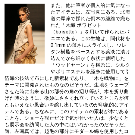
また、他に筆者が個人的に気になっ
たアイテムは、左写真にある、北海
道の厚岸で採れた倒木の繊維で織ら
れた「木織 ボワゼット
（boisette）」を用いて作られたパ
ニエである。この生地は、間代材を
0.1mm の薄さにスライスし、ウレ
タン樹脂をベースとする薬液に漬け
込んでから細かく糸状に裁断した
「ウッドヤーン」を横糸に、シルク
やポリエステルを経糸に使用して引
箔織の技法で布にした新素材であり、「木を織物に」を
テーマに開発されたものなのだそうだ。生地をウェーブ
させた時に出来る山の部分の角の辺り等が、木を折り曲
げた時のように、微妙にささくれ立っているところが何
ともいえない風合いを醸し出しているのが印象的なアイ
テムである。ちなみに、このアイテムの素材が木である
ことを、ショーを観ただけで気が付いた人は、少なくと
も展示会を訪問した人の中にはいなかったのだそうだ。
尚、左写真では、起毛の部分にモダール綿を使用したコ