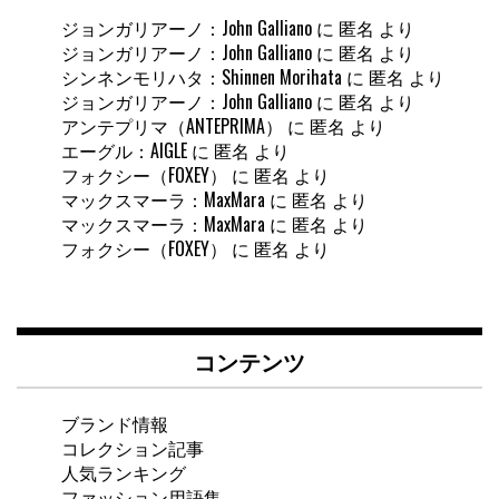
ジョンガリアーノ：John Galliano
に
匿名
より
ジョンガリアーノ：John Galliano
に
匿名
より
シンネンモリハタ：Shinnen Morihata
に
匿名
より
ジョンガリアーノ：John Galliano
に
匿名
より
アンテプリマ（ANTEPRIMA）
に
匿名
より
エーグル：AIGLE
に
匿名
より
フォクシー（FOXEY）
に
匿名
より
マックスマーラ：MaxMara
に
匿名
より
マックスマーラ：MaxMara
に
匿名
より
フォクシー（FOXEY）
に
匿名
より
コンテンツ
ブランド情報
コレクション記事
人気ランキング
ファッション用語集