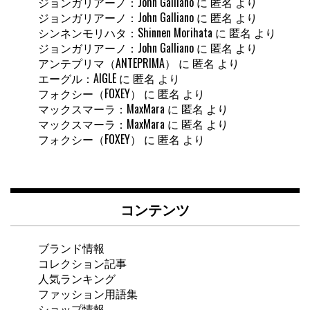
ジョンガリアーノ：John Galliano
に
匿名
より
ジョンガリアーノ：John Galliano
に
匿名
より
シンネンモリハタ：Shinnen Morihata
に
匿名
より
ジョンガリアーノ：John Galliano
に
匿名
より
アンテプリマ（ANTEPRIMA）
に
匿名
より
エーグル：AIGLE
に
匿名
より
フォクシー（FOXEY）
に
匿名
より
マックスマーラ：MaxMara
に
匿名
より
マックスマーラ：MaxMara
に
匿名
より
フォクシー（FOXEY）
に
匿名
より
コンテンツ
ブランド情報
コレクション記事
人気ランキング
ファッション用語集
ショップ情報