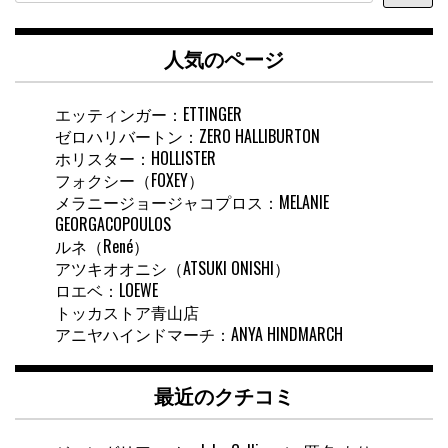
ト
内
人気のページ
検
索
エッティンガー：ETTINGER
ゼロハリバートン：ZERO HALLIBURTON
ホリスター：HOLLISTER
フォクシー（FOXEY）
メラニージョージャコプロス：MELANIE
GEORGACOPOULOS
ルネ（René）
アツキオオニシ（ATSUKI ONISHI）
ロエベ：LOEWE
トッカストア青山店
アニヤハインドマーチ：ANYA HINDMARCH
最近のクチコミ