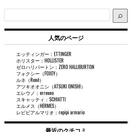
サ
イ
ト
内
人気のページ
検
索
エッティンガー：ETTINGER
ホリスター：HOLLISTER
ゼロハリバートン：ZERO HALLIBURTON
フォクシー（FOXEY）
ルネ（René）
アツキオオニシ（ATSUKI ONISHI）
エレウノ：erreuno
スキャッティ：SCHIATTI
エルメス（HERMES）
レピピアルマリオ：repipi armario
最近のクチコミ