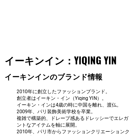
ファショコン通信はブランドやデザイナーの観点からファ
ファショコン通信
イーキンイン：YIQING YIN
ッションとモードを分析するファッション情報サイトです
イーキンインのブランド情報
2010年に創立したファッションブランド。
創立者はイーキン・イン（Yiqing YIN）。
イーキン・インは4歳の時に中国を離れ、渡仏。
2009年、パリ装飾美術学校を卒業。
複雑で構築的、ドレープ感あるドレッシーでエレガ
ントなアイテムを軸に展開。
2010年、パリ市からファッションクリエーションク