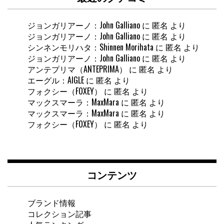
ジョンガリアーノ：John Galliano
に
匿名
より
ジョンガリアーノ：John Galliano
に
匿名
より
シンネンモリハタ：Shinnen Morihata
に
匿名
より
ジョンガリアーノ：John Galliano
に
匿名
より
アンテプリマ（ANTEPRIMA）
に
匿名
より
エーグル：AIGLE
に
匿名
より
フォクシー（FOXEY）
に
匿名
より
マックスマーラ：MaxMara
に
匿名
より
マックスマーラ：MaxMara
に
匿名
より
フォクシー（FOXEY）
に
匿名
より
コンテンツ
ブランド情報
コレクション記事