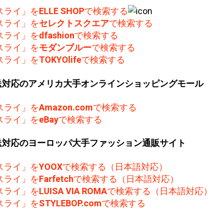
スライ」を
ELLE SHOP
で検索する
スライ」を
セレクトスクエア
で検索する
スライ」を
dfashion
で検索する
スライ」を
モダンブルー
で検索する
スライ」を
TOKYOlife
で検索する
送対応のアメリカ大手オンラインショッピングモール
スライ」を
Amazon.com
で検索する
スライ」を
eBay
で検索する
送対応のヨーロッパ大手ファッション通販サイト
スライ」を
YOOX
で検索する（日本語対応）
スライ」を
Farfetch
で検索する（日本語対応）
スライ」を
LUISA VIA ROMA
で検索する（日本語対応）
スライ」を
STYLEBOP.com
で検索する