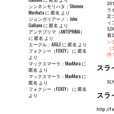
2
シンネンモリハタ：Shinnen
ラ
Morihata
に
匿名
より
定
ジョンガリアーノ：John
ィ
Galliano
に
匿名
より
5
アンテプリマ（ANTEPRIMA）
着
に
匿名
より
ン
エーグル：AIGLE
に
匿名
より
（
フォクシー（FOXEY）
に
匿名
供
より
マックスマーラ：MaxMara
に
スラ
匿名
より
マックスマーラ：MaxMara
に
SLY
匿名
より
フォクシー（FOXEY）
に
匿名
スラ
より
http://