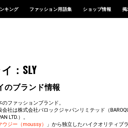
ンキング
ファッション用語集
ショップ情報
掲
イ：SLY
イのブランド情報
本のファッションブランド。
扱会社は株式会社バロックジャパンリミテッド（BAROQU
PAN LTD.）。
マウジー（moussy）
」から独立したハイクオリティブ