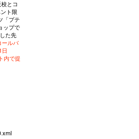
阪校とコ
ベント限
ツ「プテ
ョップで
示した先
コールバ
1日
ト内で提
0.xml