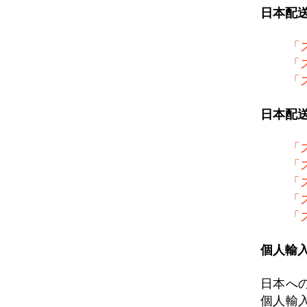
日本配
「
「
「
日本配
「
「
「
「
「
個人輸
日本へ
個人輸