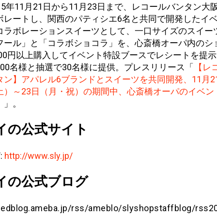
015年11月21日から11月23日まで、レコールバンタン大
ボレートし、関西のパティシエ6名と共同で開発したイ
コラボレーションスイーツとして、一口サイズのスイー
フール」と「コラボショコラ」を、心斎橋オーパ内のシ
,000円以上購入してイベント特設ブースでレシートを提
200名様と抽選で30名様に提供。プレスリリース「
【レ
タン】アパレル6ブランドとスイーツを共同開発、11月2
土）～23日（月・祝）の期間中、心斎橋オーパのイベン
！
」。
イの公式サイト
:
http://www.sly.jp/
イの公式ブログ
feedblog.ameba.jp/rss/ameblo/slyshopstaffblog/rss2