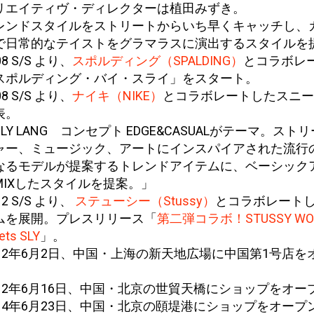
リエイティヴ・ディレクターは植田みずき。
レンドスタイルをストリートからいち早くキャッチし、
で日常的なテイストをグラマラスに演出するスタイルを
08 S/S より、
スポルディング（SPALDING）
とコラボレ
スポルディング・バイ・スライ」をスタート。
08 S/S より、
ナイキ（NIKE）
とコラボレートしたスニー
表。
LY LANG コンセプト EDGE&CASUALがテーマ。スト
ャー、ミュージック、アートにインスパイアされた流行
なるモデルが提案するトレンドアイテムに、ベーシック
MIXしたスタイルを提案。」
12 S/S より、
ステューシー（Stussy）
とコラボレート
ムを展開。プレスリリース「
第二弾コラボ！STUSSY WO
ts SLY
」。
012年6月2日、中国・上海の新天地広場に中国第1号店を
。
012年6月16日、中国・北京の世貿天橋にショップをオー
014年6月23日、中国・北京の頤堤港にショップをオープ