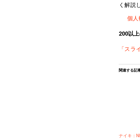
く解説
個人
200以
「スラ
関連する記
ナイキ：NI