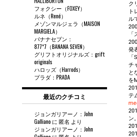
HALLIBURTON
ク
フォクシー（FOXEY）
ト
ルネ（René）
ル
メゾンマルジェラ（MAISON
20
MARGIELA）
「
バナナセブン：
20
877*7（BANANA SEVEN）
発
グリフトオリジナルズ：grift
「S
originals
チ
ハロッズ（Harrods）
と
プラダ：PRADA
を
20
最近のクチコミ
テ
mee
2
ジョンガリアーノ：John
ン
Galliano
に
匿名
より
2
ジョンガリアーノ：John
2
Galliano
に
匿名
より