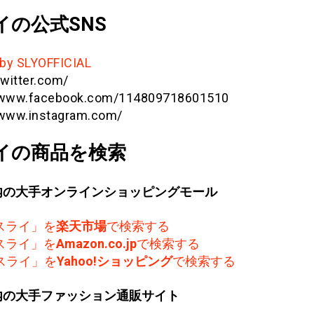
イの公式SNS
by SLYOFFICIAL
twitter.com/
//www.facebook.com/114809718601510
/www.instagram.com/
イの商品を検索
内の大手オンラインショッピングモール
スライ」を
楽天市場
で検索する
スライ」を
Amazon.co.jp
で検索する
スライ」を
Yahoo!ショッピング
で検索する
内の大手ファッション通販サイト