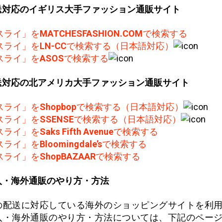
送対応のイギリス大手ファッション通販サイト
スライ」を
MATCHESFASHION.COM
で検索する
スライ」を
LN-CC
で検索する（日本語対応）
スライ」を
ASOS
で検索する
送対応の北アメリカ大手ファッション通販サイト
スライ」を
Shopbop
で検索する（日本語対応）
スライ」を
SSENSE
で検索する（日本語対応）
スライ」を
Saks Fifth Avenue
で検索する
スライ」を
Bloomingdale’s
で検索する
スライ」を
ShopBAZAAR
で検索する
入・海外通販のやり方・方法
の配送に対応している海外のショッピングサイトを利
入・海外通販のやり方・方法については、下記のペー