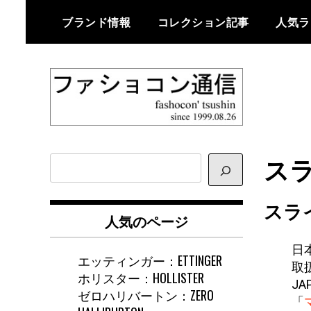
Skip
ブランド情報
コレクション記事
人気ラ
to
content
ファショコン通信はブランドやデ
ファショコン通
ザイナーの観点からファッション
スラ
サ
信
とモードを分析するファッション
イ
情報サイトです
ト
スラ
内
人気のページ
検
索
日
エッティンガー：ETTINGER
取
ホリスター：HOLLISTER
JA
ゼロハリバートン：ZERO
「