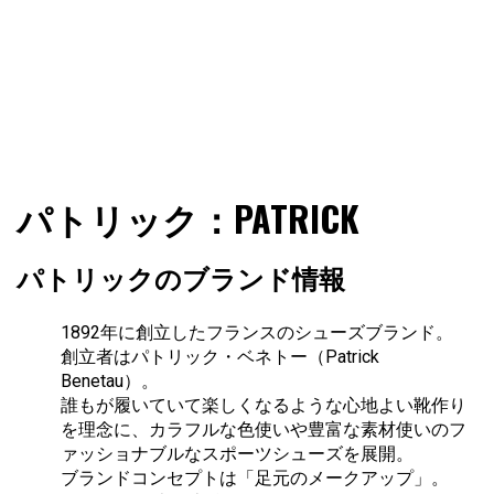
ファショコン通信はブランドやデザイナーの観点からファ
ファショコン通信
パトリック：PATRICK
ッションとモードを分析するファッション情報サイトです
パトリックのブランド情報
1892年に創立したフランスのシューズブランド。
創立者はパトリック・ベネトー（Patrick
Benetau）。
誰もが履いていて楽しくなるような心地よい靴作り
を理念に、カラフルな色使いや豊富な素材使いのフ
ァッショナブルなスポーツシューズを展開。
ブランドコンセプトは「足元のメークアップ」。