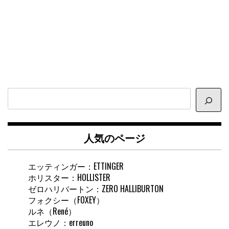
サ
イ
ト
内
人気のページ
検
索
エッティンガー：ETTINGER
ホリスター：HOLLISTER
ゼロハリバートン：ZERO HALLIBURTON
フォクシー（FOXEY）
ルネ（René）
エレウノ：erreuno