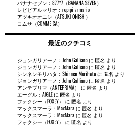
バナナセブン：877*7（BANANA SEVEN）
レピピアルマリオ：repipi armario
アツキオオニシ（ATSUKI ONISHI）
コムサ（COMME CA）
最近のクチコミ
ジョンガリアーノ：John Galliano
に
匿名
より
ジョンガリアーノ：John Galliano
に
匿名
より
シンネンモリハタ：Shinnen Morihata
に
匿名
より
ジョンガリアーノ：John Galliano
に
匿名
より
アンテプリマ（ANTEPRIMA）
に
匿名
より
エーグル：AIGLE
に
匿名
より
フォクシー（FOXEY）
に
匿名
より
マックスマーラ：MaxMara
に
匿名
より
マックスマーラ：MaxMara
に
匿名
より
フォクシー（FOXEY）
に
匿名
より