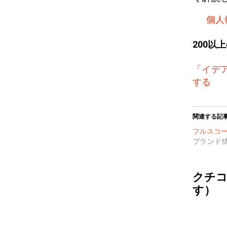
個人
200以
「イデ
する
関連する記
フルスコープ
ブランド
クチコ
す）