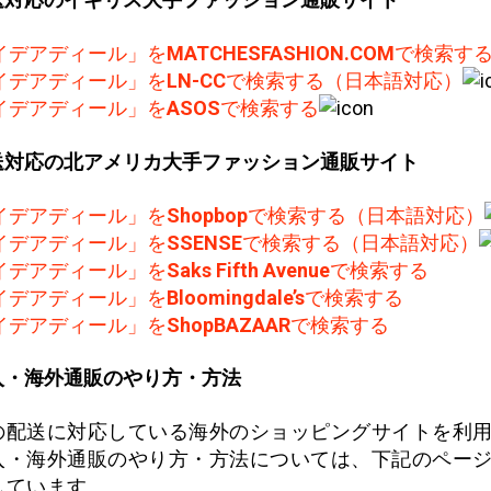
イデアディール」を
MATCHESFASHION.COM
で検索す
イデアディール」を
LN-CC
で検索する（日本語対応）
イデアディール」を
ASOS
で検索する
送対応の北アメリカ大手ファッション通販サイト
イデアディール」を
Shopbop
で検索する（日本語対応）
イデアディール」を
SSENSE
で検索する（日本語対応）
イデアディール」を
Saks Fifth Avenue
で検索する
イデアディール」を
Bloomingdale’s
で検索する
イデアディール」を
ShopBAZAAR
で検索する
入・海外通販のやり方・方法
の配送に対応している海外のショッピングサイトを利
入・海外通販のやり方・方法については、下記のペー
しています。