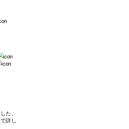
る
用した、
ジで詳し