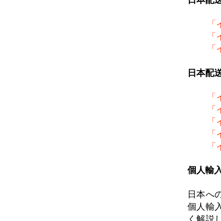
「
「
「
日本配
「
「
「
「
「
個人輸
日本へ
個人輸
く解説