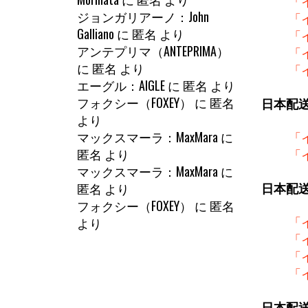
「
ジョンガリアーノ：John
「
Galliano
に
匿名
より
「
アンテプリマ（ANTEPRIMA）
「
に
匿名
より
「
エーグル：AIGLE
に
匿名
より
フォクシー（FOXEY）
に
匿名
日本配
より
マックスマーラ：MaxMara
に
「
匿名
より
「
マックスマーラ：MaxMara
に
匿名
より
日本配
フォクシー（FOXEY）
に
匿名
より
「
「
「
「
日本配