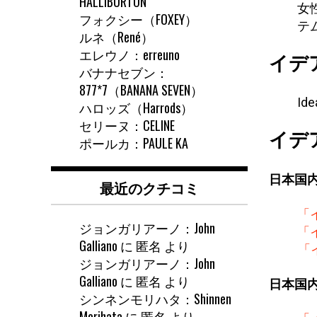
HALLIBURTON
女
フォクシー（FOXEY）
テ
ルネ（René）
エレウノ：erreuno
イデ
バナナセブン：
877*7（BANANA SEVEN）
Ide
ハロッズ（Harrods）
セリーヌ：CELINE
イデ
ポールカ：PAULE KA
日本国
最近のクチコミ
「
ジョンガリアーノ：John
「
Galliano
に
匿名
より
「
ジョンガリアーノ：John
Galliano
に
匿名
より
日本国
シンネンモリハタ：Shinnen
Morihata
に
匿名
より