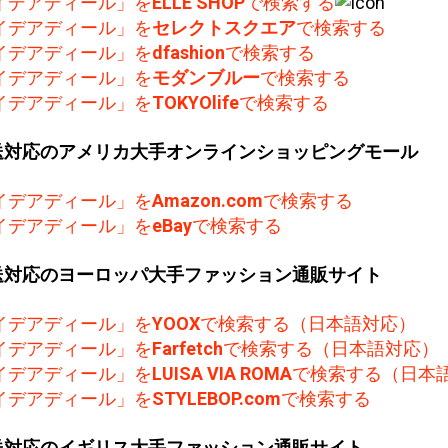
イデアディール」を
ELLE SHOP
で検索する
イデアディール」を
セレクトスクエア
で検索する
イデアディール」を
dfashion
で検索する
イデアディール」を
モダンブルー
で検索する
イデアディール」を
TOKYOlife
で検索する
送対応のアメリカ大手オンラインショッピングモール
イデアディール」を
Amazon.com
で検索する
イデアディール」を
eBay
で検索する
送対応のヨーロッパ大手ファッション通販サイト
イデアディール」を
YOOX
で検索する（日本語対応）
イデアディール」を
Farfetch
で検索する（日本語対応）
イデアディール」を
LUISA VIA ROMA
で検索する（日本
イデアディール」を
STYLEBOP.com
で検索する
送対応のイギリス大手ファッション通販サイト