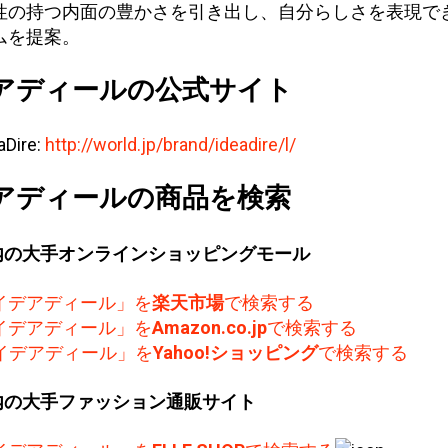
性の持つ内面の豊かさを引き出し、自分らしさを表現で
ムを提案。
アディールの公式サイト
aDire:
http://world.jp/brand/ideadire/l/
アディールの商品を検索
内の大手オンラインショッピングモール
イデアディール」を
楽天市場
で検索する
イデアディール」を
Amazon.co.jp
で検索する
イデアディール」を
Yahoo!ショッピング
で検索する
内の大手ファッション通販サイト