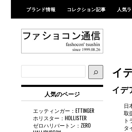
Skip
ブランド情報
コレクション記事
人気ラ
to
content
ファショコン通信はブランドやデ
ファショコン通
ザイナーの観点からファッション
イデ
サ
信
とモードを分析するファッション
イ
情報サイトです
ト
イデ
内
人気のページ
検
索
日
エッティンガー：ETTINGER
取扱
ホリスター：HOLLISTER
ト
ゼロハリバートン：ZERO
タ