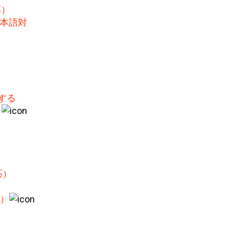
応）
本語対
する
）
応）
）