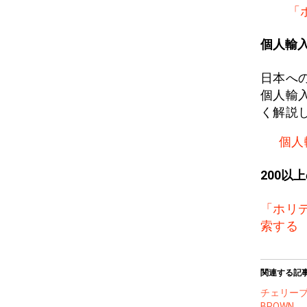
「
個人輸
日本へ
個人輸
く解説
個人
200以
「ホリ
索する
関連する記
チェリーブ
BROWN