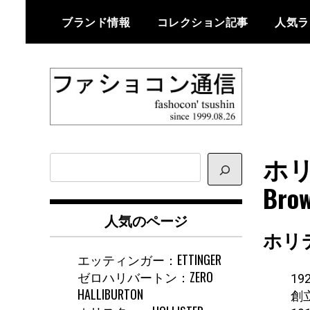
Skip
ブランド情報
コレクション記事
人気ラ
to
content
ファショコン通信はブランドやデ
ファショコン通
ザイナーの観点からファッション
ホリ
サ
信
とモードを分析するファッション
イ
Bro
情報サイトです
ト
内
人気のページ
検
ホリ
索
エッティンガー：ETTINGER
ゼロハリバートン：ZERO
1
HALLIBURTON
創立