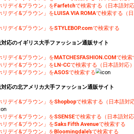
ホリデイ&ブラウン」を
Farfetch
で検索する（日本語対
ホリデイ&ブラウン」を
LUISA VIA ROMA
で検索する（日
）
ホリデイ&ブラウン」を
STYLEBOP.com
で検索する
送対応のイギリス大手ファッション通販サイト
ホリデイ&ブラウン」を
MATCHESFASHION.COM
で検索
ホリデイ&ブラウン」を
LN-CC
で検索する（日本語対応
ホリデイ&ブラウン」を
ASOS
で検索する
送対応の北アメリカ大手ファッション通販サイト
ホリデイ&ブラウン」を
Shopbop
で検索する（日本語対
ホリデイ&ブラウン」を
SSENSE
で検索する（日本語対応
ホリデイ&ブラウン」を
Saks Fifth Avenue
で検索する
ホリデイ&ブラウン」を
Bloomingdale’s
で検索する