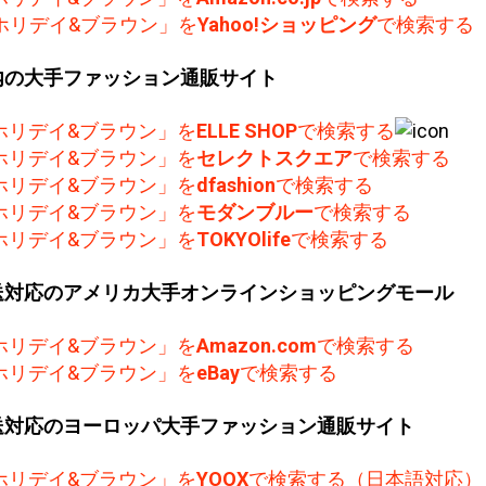
ホリデイ&ブラウン」を
Yahoo!ショッピング
で検索する
内の大手ファッション通販サイト
ホリデイ&ブラウン」を
ELLE SHOP
で検索する
ホリデイ&ブラウン」を
セレクトスクエア
で検索する
ホリデイ&ブラウン」を
dfashion
で検索する
ホリデイ&ブラウン」を
モダンブルー
で検索する
ホリデイ&ブラウン」を
TOKYOlife
で検索する
送対応のアメリカ大手オンラインショッピングモール
ホリデイ&ブラウン」を
Amazon.com
で検索する
ホリデイ&ブラウン」を
eBay
で検索する
送対応のヨーロッパ大手ファッション通販サイト
ホリデイ&ブラウン」を
YOOX
で検索する（日本語対応）