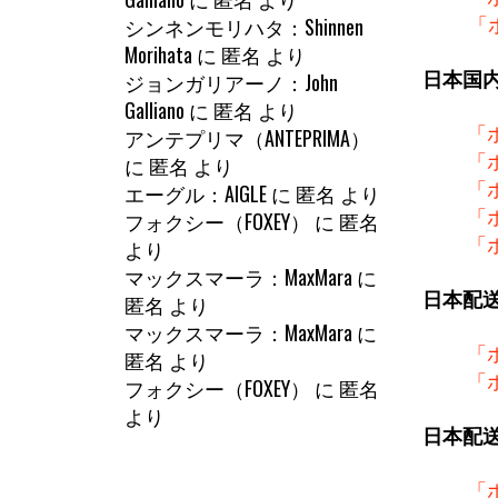
シンネンモリハタ：Shinnen
「
Morihata
に
匿名
より
日本国
ジョンガリアーノ：John
Galliano
に
匿名
より
「
アンテプリマ（ANTEPRIMA）
「
に
匿名
より
「
エーグル：AIGLE
に
匿名
より
「
フォクシー（FOXEY）
に
匿名
「
より
マックスマーラ：MaxMara
に
日本配
匿名
より
マックスマーラ：MaxMara
に
「
匿名
より
「
フォクシー（FOXEY）
に
匿名
より
日本配
「