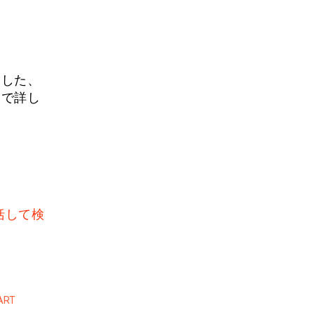
用した、
ジで詳し
括して検
RT