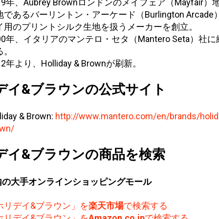
19年、Aubrey Brownロンドンのメイフェア（Mayfair
であるバーリントン・アーケード（Burlington Arcad
イ用のプリントシルク生地を扱うメーカーを創立。
000年、イタリアのマンテロ・セタ（Mantero Seta）社
る。
12年より、Holliday & Brownが刷新。
デイ&ブラウンの公式サイト
liday & Brown:
http://www.mantero.com/en/brands/holid
wn/
デイ&ブラウンの商品を検索
内の大手オンラインショッピングモール
ホリデイ&ブラウン」を
楽天市場
で検索する
ホリデイ&ブラウン」を
Amazon.co.jp
で検索する