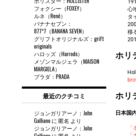
ホリスター：HOLLISTER
19
フォクシー（FOXEY）
心地
ルネ（René）
タ
バナナセブン：
2
877*7（BANANA SEVEN）
移
グリフトオリジナルズ：grift
20
originals
ハロッズ（Harrods）
ホリ
メゾンマルジェラ（MAISON
MARGIELA）
Hol
プラダ：PRADA
bro
最近のクチコミ
ホリ
ジョンガリアーノ：John
日本国
Galliano
に
匿名
より
ジョンガリアーノ：John
「
Galliano
に
匿名
より
「