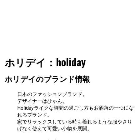
ファショコン通信はブランドやデザイナーの観点からファ
ファショコン通信
ホリデイ：holiday
ッションとモードを分析するファッション情報サイトです
ホリデイのブランド情報
日本のファッションブランド。
デザイナーはひゃん。
Holidayライクな時間の過ごし方もお洒落の一つにな
れるブランド。
家でリラックスしている時も着れるような服やさり
げなく使えて可愛い小物を展開。