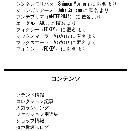
シンネンモリハタ：Shinnen Morihata
に
匿名
より
ジョンガリアーノ：John Galliano
に
匿名
より
アンテプリマ（ANTEPRIMA）
に
匿名
より
エーグル：AIGLE
に
匿名
より
フォクシー（FOXEY）
に
匿名
より
マックスマーラ：MaxMara
に
匿名
より
マックスマーラ：MaxMara
に
匿名
より
フォクシー（FOXEY）
に
匿名
より
コンテンツ
ブランド情報
コレクション記事
人気ランキング
ファッション用語集
ショップ情報
掲示板過去ログ