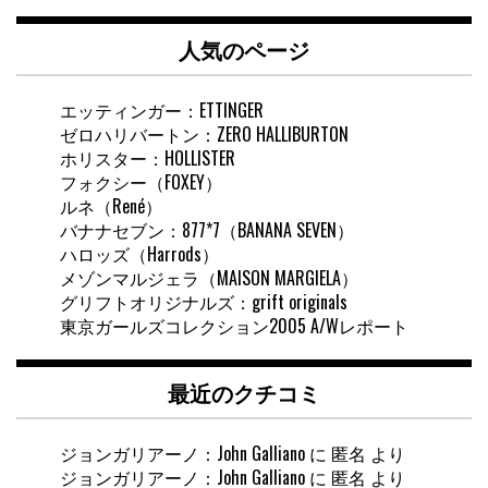
ト
内
人気のページ
検
索
エッティンガー：ETTINGER
ゼロハリバートン：ZERO HALLIBURTON
ホリスター：HOLLISTER
フォクシー（FOXEY）
ルネ（René）
バナナセブン：877*7（BANANA SEVEN）
ハロッズ（Harrods）
メゾンマルジェラ（MAISON MARGIELA）
グリフトオリジナルズ：grift originals
東京ガールズコレクション2005 A/Wレポート
最近のクチコミ
ジョンガリアーノ：John Galliano
に
匿名
より
ジョンガリアーノ：John Galliano
に
匿名
より