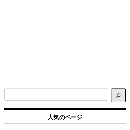
サ
イ
ト
内
人気のページ
検
索