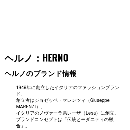
ファショコン通信はブランドやデザイナーの観点からファ
ファショコン通信
ヘルノ：HERNO
ッションとモードを分析するファッション情報サイトです
ヘルノのブランド情報
1948年に創立したイタリアのファッションブラン
ド。
創立者はジョゼッペ・マレンツィ（Giuseppe
MARENZI）。
イタリアのノヴァーラ県レーザ（Lesa）に創立。
ブランドコンセプトは「伝統とモダニティの融
合」。