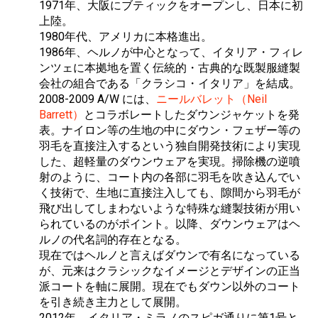
1971年、大阪にブティックをオープンし、日本に初
上陸。
1980年代、アメリカに本格進出。
1986年、ヘルノが中心となって、イタリア・フィレ
ンツェに本拠地を置く伝統的・古典的な既製服縫製
会社の組合である「クラシコ・イタリア」を結成。
2008-2009 A/W には、
ニールバレット（Neil
Barrett）
とコラボレートしたダウンジャケットを発
表。ナイロン等の生地の中にダウン・フェザー等の
羽毛を直接注入するという独自開発技術により実現
した、超軽量のダウンウェアを実現。掃除機の逆噴
射のように、コート内の各部に羽毛を吹き込んでい
く技術で、生地に直接注入しても、隙間から羽毛が
飛び出してしまわないような特殊な縫製技術が用い
られているのがポイント。以降、ダウンウェアはヘ
ルノの代名詞的存在となる。
現在ではヘルノと言えばダウンで有名になっている
が、元来はクラシックなイメージとデザインの正当
派コートを軸に展開。現在でもダウン以外のコート
を引き続き主力として展開。
2012年、イタリア・ミラノのスピガ通りに第1号と