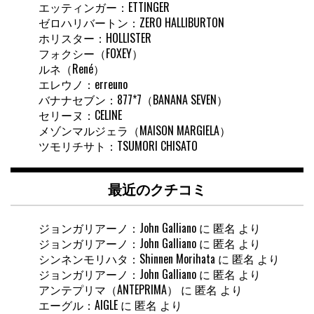
エッティンガー：ETTINGER
ゼロハリバートン：ZERO HALLIBURTON
ホリスター：HOLLISTER
フォクシー（FOXEY）
ルネ（René）
エレウノ：erreuno
バナナセブン：877*7（BANANA SEVEN）
セリーヌ：CELINE
メゾンマルジェラ（MAISON MARGIELA）
ツモリチサト：TSUMORI CHISATO
最近のクチコミ
ジョンガリアーノ：John Galliano
に
匿名
より
ジョンガリアーノ：John Galliano
に
匿名
より
シンネンモリハタ：Shinnen Morihata
に
匿名
より
ジョンガリアーノ：John Galliano
に
匿名
より
アンテプリマ（ANTEPRIMA）
に
匿名
より
エーグル：AIGLE
に
匿名
より