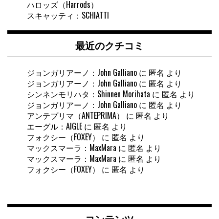
ハロッズ（Harrods）
スキャッティ：SCHIATTI
最近のクチコミ
ジョンガリアーノ：John Galliano
に
匿名
より
ジョンガリアーノ：John Galliano
に
匿名
より
シンネンモリハタ：Shinnen Morihata
に
匿名
より
ジョンガリアーノ：John Galliano
に
匿名
より
アンテプリマ（ANTEPRIMA）
に
匿名
より
エーグル：AIGLE
に
匿名
より
フォクシー（FOXEY）
に
匿名
より
マックスマーラ：MaxMara
に
匿名
より
マックスマーラ：MaxMara
に
匿名
より
フォクシー（FOXEY）
に
匿名
より
コンテンツ