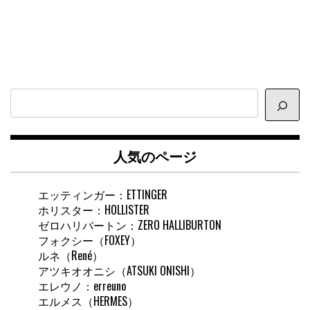
サ
イ
ト
内
人気のページ
検
索
エッティンガー：ETTINGER
ホリスター：HOLLISTER
ゼロハリバートン：ZERO HALLIBURTON
フォクシー（FOXEY）
ルネ（René）
アツキオオニシ（ATSUKI ONISHI）
エレウノ：erreuno
エルメス（HERMES）