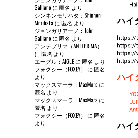
Hai
Galliano
に
匿名
より
シンネンモリハタ：Shinnen
ハイ
Morihata
に
匿名
より
ジョンガリアーノ：John
Galliano
に
匿名
より
https://
アンテプリマ（ANTEPRIMA）
https://
に
匿名
より
https:
エーグル：AIGLE
に
匿名
より
https:/
フォクシー（FOXEY）
に
匿名
ハイ
より
マックスマーラ：MaxMara
に
匿名
より
YO
マックスマーラ：MaxMara
に
LU
匿名
より
Ant
フォクシー（FOXEY）
に
匿名
より
ハイ