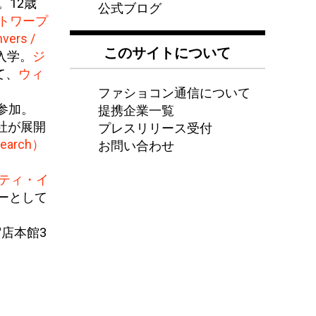
。12歳
公式ブログ
トワープ
ers /
このサイトについて
入学。
ジ
て、
ウィ
ファショコン通信について
提携企業一覧
に参加。
プレスリリース受付
ォ社が展開
お問い合わせ
arch）
ティ・イ
ーとして
宿店本館3