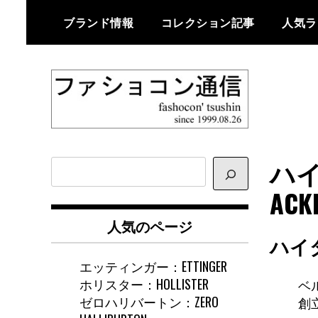
Skip
ブランド情報
コレクション記事
人気ラ
to
content
ファショコン通信はブランドやデ
ファショコン通
ザイナーの観点からファッション
ハイ
サ
信
とモードを分析するファッション
イ
ACK
情報サイトです
ト
内
人気のページ
検
ハイ
索
エッティンガー：ETTINGER
ホリスター：HOLLISTER
ベ
ゼロハリバートン：ZERO
創