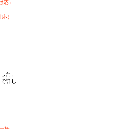
対応）
対応）
用した、
ジで詳し
一括し