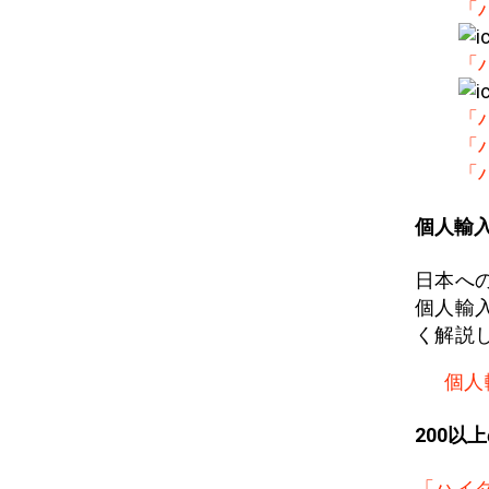
「
「
「
「
「
個人輸
日本へ
個人輸
く解説
個人
200以
「ハイ