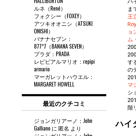
HALLIBURTON
ハ
ルネ（René）
ま
フォクシー（FOXEY）
王立
アツキオオニシ（ATSUKI
Roy
ONISHI）
ョン
バナナセブン：
ム・
877*7（BANANA SEVEN）
2
プラダ：PRADA
2
レピピアルマリオ：repipi
す
armario
の
マーガレットハウエル：
2
MARGARET HOWELL
マジ
シ
2
最近のクチコミ
階
ジョンガリアーノ：John
ハイ
Galliano
に
匿名
より
ジョンガリアーノ：John