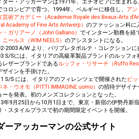
イダー・アッカーマンは1971年、エチオピアに生まれる
でコロンビアで育つ。1994年、ベルギーに移住し、
アン
芸術アカデミー（Academie Royale des Beaux-Arts d’Anv
al Academy of Fine Arts Antwerp）
のファッション科に
・ガリアーノ（John Galliano）
でインターン勤務を経
ニールス（WIM NEELS）
のアシスタントになる。
002-2003 A/W より、パリプレタポルテ・コレクション
003 S/Sには、イタリアの高級革製品ブランドのルッフ
るレザーブランドである
ルッフォ・リサーチ（Ruffo Rese
デザインを手掛けた。
011 S/S には、イタリアのフィレンツェで開催された
ピッ
ネ・ウオモ（PITTI IMMAGINE uomo）
の招待デザイナ
ョーを発表。初のメンズコレクションとなった。
013年9月25日から10月1日まで、東京・新宿の伊勢丹新
リ・スタイルプラスで初の期間限定イベントを開催。
ダーアッカーマンの公式サイト