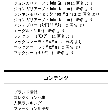
ジョンガリアーノ：John Galliano
に
匿名
より
ジョンガリアーノ：John Galliano
に
匿名
より
シンネンモリハタ：Shinnen Morihata
に
匿名
より
ジョンガリアーノ：John Galliano
に
匿名
より
アンテプリマ（ANTEPRIMA）
に
匿名
より
エーグル：AIGLE
に
匿名
より
フォクシー（FOXEY）
に
匿名
より
マックスマーラ：MaxMara
に
匿名
より
マックスマーラ：MaxMara
に
匿名
より
フォクシー（FOXEY）
に
匿名
より
コンテンツ
ブランド情報
コレクション記事
人気ランキング
ファッション用語集