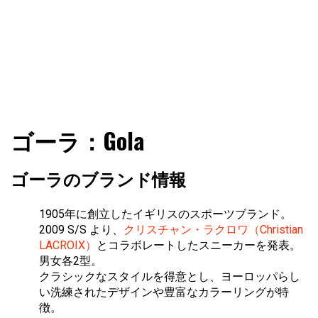
ファショコン通信はブランドやデザイナーの観点からファ
ファショコン通信
ゴーラ：Gola
ッションとモードを分析するファッション情報サイトです
ゴーラのブランド情報
1905年に創立したイギリスのスポーツブランド。
2009 S/S より、
クリスチャン・ラクロワ（Christian
LACROIX）
とコラボレートしたスニーカーを発表。
男女各2型。
クラシックなスタイルを得意とし、ヨーロッパらし
い洗練されたデザインや豊富なカラーリングが特
徴。