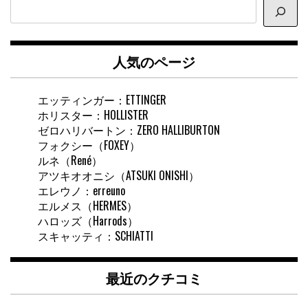
サ
イ
ト
内
人気のページ
検
索
エッティンガー：ETTINGER
ホリスター：HOLLISTER
ゼロハリバートン：ZERO HALLIBURTON
フォクシー（FOXEY）
ルネ（René）
アツキオオニシ（ATSUKI ONISHI）
エレウノ：erreuno
エルメス（HERMES）
ハロッズ（Harrods）
スキャッティ：SCHIATTI
最近のクチコミ