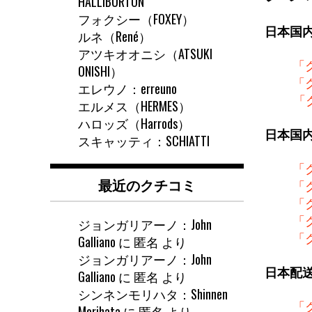
HALLIBURTON
フォクシー（FOXEY）
日本国
ルネ（René）
アツキオオニシ（ATSUKI
「
ONISHI）
「
エレウノ：erreuno
「
エルメス（HERMES）
ハロッズ（Harrods）
日本国
スキャッティ：SCHIATTI
「
最近のクチコミ
「
「
「
ジョンガリアーノ：John
「
Galliano
に
匿名
より
ジョンガリアーノ：John
日本配
Galliano
に
匿名
より
シンネンモリハタ：Shinnen
「
Morihata
に
匿名
より