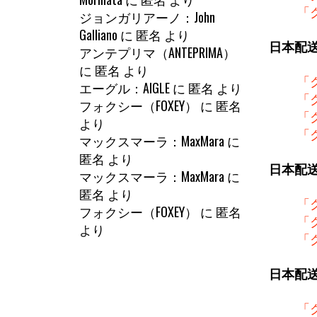
「
ジョンガリアーノ：John
Galliano
に
匿名
より
日本配
アンテプリマ（ANTEPRIMA）
に
匿名
より
「
エーグル：AIGLE
に
匿名
より
「
フォクシー（FOXEY）
に
匿名
「
より
「
マックスマーラ：MaxMara
に
匿名
より
日本配
マックスマーラ：MaxMara
に
匿名
より
「
フォクシー（FOXEY）
に
匿名
「
より
「
日本配
「