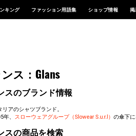
ンキング
ファッション用語集
ショップ情報
掲
ンス：Glans
ンスのブランド情報
タリアのシャツブランド。
05年、
スローウェアグループ（Slowear S.u.r.l）
の傘下に
ンスの商品を検索