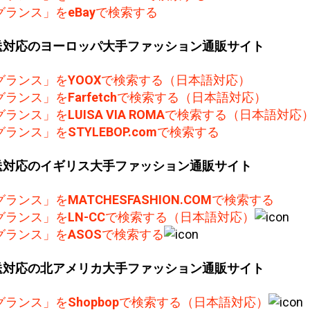
グランス」を
eBay
で検索する
送対応のヨーロッパ大手ファッション通販サイト
グランス」を
YOOX
で検索する（日本語対応）
グランス」を
Farfetch
で検索する（日本語対応）
グランス」を
LUISA VIA ROMA
で検索する（日本語対応
グランス」を
STYLEBOP.com
で検索する
送対応のイギリス大手ファッション通販サイト
グランス」を
MATCHESFASHION.COM
で検索する
グランス」を
LN-CC
で検索する（日本語対応）
グランス」を
ASOS
で検索する
送対応の北アメリカ大手ファッション通販サイト
グランス」を
Shopbop
で検索する（日本語対応）