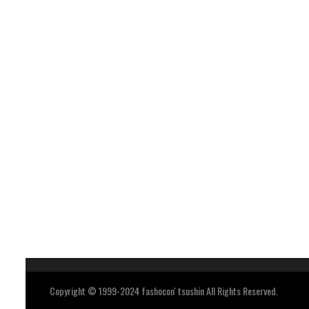
Copyright © 1999-2024 fashocon' tsushin All Rights Reserved.