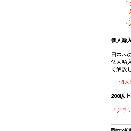
「
「
「
「
個人輸
日本へ
個人輸
く解説
個人
200以
「グラ
関連する記