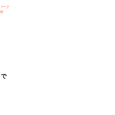
パーク
kl
目で