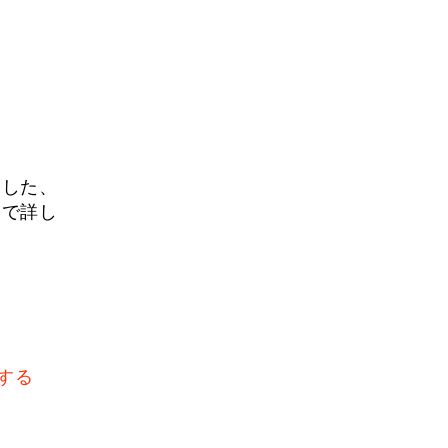
用した、
ジで詳し
する