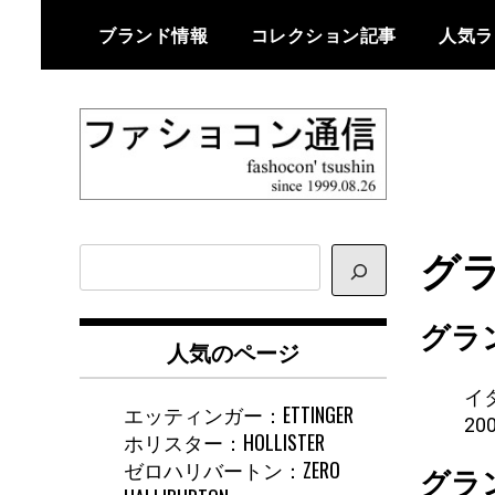
Skip
ブランド情報
コレクション記事
人気ラ
to
content
ファショコン通信はブランドやデ
ファショコン通
ザイナーの観点からファッション
グラ
サ
信
とモードを分析するファッション
イ
情報サイトです
ト
グラ
内
人気のページ
検
索
イ
エッティンガー：ETTINGER
20
ホリスター：HOLLISTER
ゼロハリバートン：ZERO
グラ