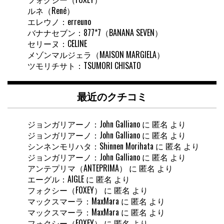
ルネ（René）
エレウノ：erreuno
バナナセブン：877*7（BANANA SEVEN）
セリーヌ：CELINE
メゾンマルジェラ（MAISON MARGIELA）
ツモリチサト：TSUMORI CHISATO
最近のクチコミ
ジョンガリアーノ：John Galliano
に
匿名
より
ジョンガリアーノ：John Galliano
に
匿名
より
シンネンモリハタ：Shinnen Morihata
に
匿名
より
ジョンガリアーノ：John Galliano
に
匿名
より
アンテプリマ（ANTEPRIMA）
に
匿名
より
エーグル：AIGLE
に
匿名
より
フォクシー（FOXEY）
に
匿名
より
マックスマーラ：MaxMara
に
匿名
より
マックスマーラ：MaxMara
に
匿名
より
フォクシー（FOXEY）
に
匿名
より