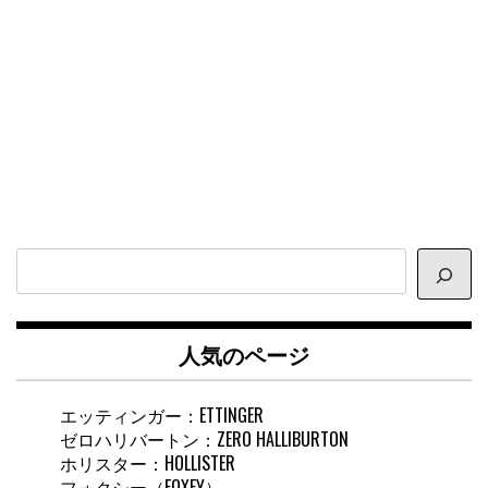
サ
イ
ト
内
人気のページ
検
索
エッティンガー：ETTINGER
ゼロハリバートン：ZERO HALLIBURTON
ホリスター：HOLLISTER
フォクシー（FOXEY）