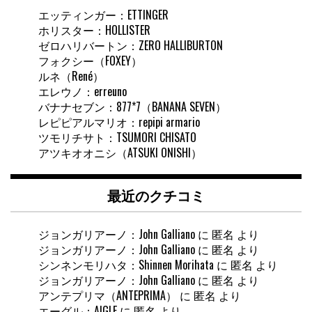
エッティンガー：ETTINGER
ホリスター：HOLLISTER
ゼロハリバートン：ZERO HALLIBURTON
フォクシー（FOXEY）
ルネ（René）
エレウノ：erreuno
バナナセブン：877*7（BANANA SEVEN）
レピピアルマリオ：repipi armario
ツモリチサト：TSUMORI CHISATO
アツキオオニシ（ATSUKI ONISHI）
最近のクチコミ
ジョンガリアーノ：John Galliano
に
匿名
より
ジョンガリアーノ：John Galliano
に
匿名
より
シンネンモリハタ：Shinnen Morihata
に
匿名
より
ジョンガリアーノ：John Galliano
に
匿名
より
アンテプリマ（ANTEPRIMA）
に
匿名
より
エーグル：AIGLE
に
匿名
より