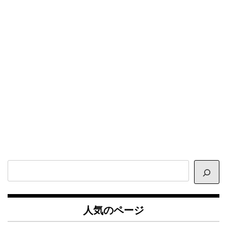
サ
イ
ト
内
人気のページ
検
索