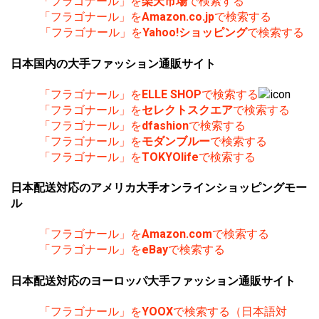
「フラゴナール」を
楽天市場
で検索する
「フラゴナール」を
Amazon.co.jp
で検索する
「フラゴナール」を
Yahoo!ショッピング
で検索する
日本国内の大手ファッション通販サイト
「フラゴナール」を
ELLE SHOP
で検索する
「フラゴナール」を
セレクトスクエア
で検索する
「フラゴナール」を
dfashion
で検索する
「フラゴナール」を
モダンブルー
で検索する
「フラゴナール」を
TOKYOlife
で検索する
日本配送対応のアメリカ大手オンラインショッピングモー
ル
「フラゴナール」を
Amazon.com
で検索する
「フラゴナール」を
eBay
で検索する
日本配送対応のヨーロッパ大手ファッション通販サイト
「フラゴナール」を
YOOX
で検索する（日本語対