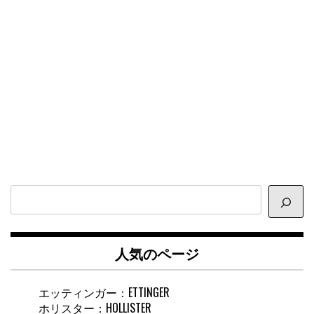
サ
イ
ト
内
人気のページ
検
索
エッティンガー：ETTINGER
ホリスター：HOLLISTER