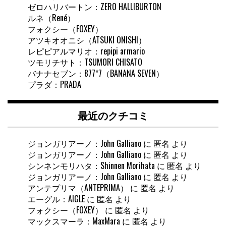
ゼロハリバートン：ZERO HALLIBURTON
ルネ（René）
フォクシー（FOXEY）
アツキオオニシ（ATSUKI ONISHI）
レピピアルマリオ：repipi armario
ツモリチサト：TSUMORI CHISATO
バナナセブン：877*7（BANANA SEVEN）
プラダ：PRADA
最近のクチコミ
ジョンガリアーノ：John Galliano
に
匿名
より
ジョンガリアーノ：John Galliano
に
匿名
より
シンネンモリハタ：Shinnen Morihata
に
匿名
より
ジョンガリアーノ：John Galliano
に
匿名
より
アンテプリマ（ANTEPRIMA）
に
匿名
より
エーグル：AIGLE
に
匿名
より
フォクシー（FOXEY）
に
匿名
より
マックスマーラ：MaxMara
に
匿名
より