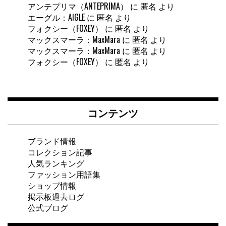
アンテプリマ（ANTEPRIMA）
に
匿名
より
エーグル：AIGLE
に
匿名
より
フォクシー（FOXEY）
に
匿名
より
マックスマーラ：MaxMara
に
匿名
より
マックスマーラ：MaxMara
に
匿名
より
フォクシー（FOXEY）
に
匿名
より
コンテンツ
ブランド情報
コレクション記事
人気ランキング
ファッション用語集
ショップ情報
掲示板過去ログ
公式ブログ