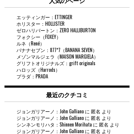
人気のページ
検
索
エッティンガー：ETTINGER
ホリスター：HOLLISTER
ゼロハリバートン：ZERO HALLIBURTON
フォクシー（FOXEY）
ルネ（René）
バナナセブン：877*7（BANANA SEVEN）
メゾンマルジェラ（MAISON MARGIELA）
グリフトオリジナルズ：grift originals
ハロッズ（Harrods）
プラダ：PRADA
最近のクチコミ
ジョンガリアーノ：John Galliano
に
匿名
より
ジョンガリアーノ：John Galliano
に
匿名
より
シンネンモリハタ：Shinnen Morihata
に
匿名
より
ジョンガリアーノ：John Galliano
に
匿名
より