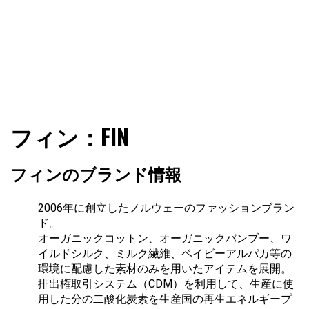
ファショコン通信はブランドやデザイナーの観点からファ
ファショコン通信
フィン：FIN
ッションとモードを分析するファッション情報サイトです
フィンのブランド情報
2006年に創立したノルウェーのファッションブラン
ド。
オーガニックコットン、オーガニックバンブー、ワ
イルドシルク、ミルク繊維、ベイビーアルパカ等の
環境に配慮した素材のみを用いたアイテムを展開。
排出権取引システム（CDM）を利用して、生産に使
用した分の二酸化炭素を生産国の再生エネルギープ