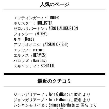
人気のページ
検
索
エッティンガー：ETTINGER
ホリスター：HOLLISTER
ゼロハリバートン：ZERO HALLIBURTON
フォクシー（FOXEY）
ルネ（René）
アツキオオニシ（ATSUKI ONISHI）
エレウノ：erreuno
エルメス（HERMES）
ハロッズ（Harrods）
スキャッティ：SCHIATTI
最近のクチコミ
ジョンガリアーノ：John Galliano
に
匿名
より
ジョンガリアーノ：John Galliano
に
匿名
より
シンネンモリハタ：Shinnen Morihata
に
匿名
より