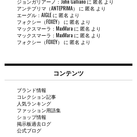
ジョンガリアーノ：John Galliano
に
匿名
より
アンテプリマ（ANTEPRIMA）
に
匿名
より
エーグル：AIGLE
に
匿名
より
フォクシー（FOXEY）
に
匿名
より
マックスマーラ：MaxMara
に
匿名
より
マックスマーラ：MaxMara
に
匿名
より
フォクシー（FOXEY）
に
匿名
より
コンテンツ
ブランド情報
コレクション記事
人気ランキング
ファッション用語集
ショップ情報
掲示板過去ログ
公式ブログ