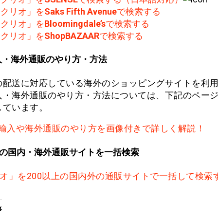
F.クリオ」を
Saks Fifth Avenue
で検索する
F.クリオ」を
Bloomingdale’s
で検索する
F.クリオ」を
ShopBAZAAR
で検索する
入・海外通販のやり方・方法
の配送に対応している海外のショッピングサイトを利
入・海外通販のやり方・方法については、下記のペー
しています。
輸入や海外通販のやり方を画像付きで詳しく解説！
上の国内・海外通販サイトを一括検索
リオ」を200以上の国内外の通販サイトで一括して検索
事