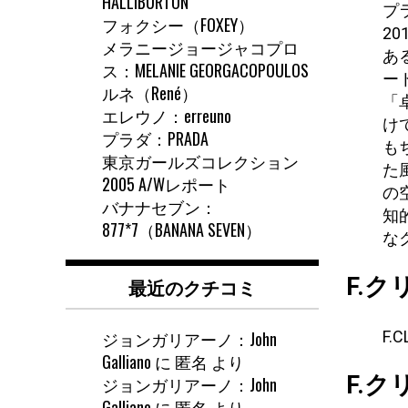
HALLIBURTON
プラ
フォクシー（FOXEY）
2
メラニージョージャコプロ
あ
ス：MELANIE GEORGACOPOULOS
ー
ルネ（René）
「
エレウノ：erreuno
け
プラダ：PRADA
も
東京ガールズコレクション
た
2005 A/Wレポート
の
バナナセブン：
知
877*7（BANANA SEVEN）
な
F.
最近のクチコミ
F.C
ジョンガリアーノ：John
Galliano
に
匿名
より
F.
ジョンガリアーノ：John
Galliano
に
匿名
より