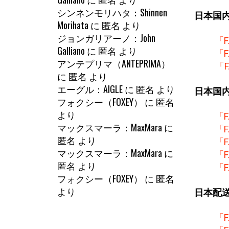
シンネンモリハタ：Shinnen
日本国
Morihata
に
匿名
より
ジョンガリアーノ：John
「
Galliano
に
匿名
より
「
アンテプリマ（ANTEPRIMA）
「
に
匿名
より
エーグル：AIGLE
に
匿名
より
日本国
フォクシー（FOXEY）
に
匿名
より
「
マックスマーラ：MaxMara
に
「
匿名
より
「
マックスマーラ：MaxMara
に
「
匿名
より
「
フォクシー（FOXEY）
に
匿名
より
日本配
「