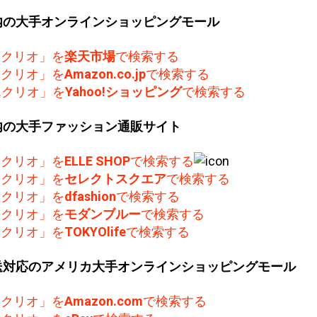
内の大手オンラインショッピングモール
F.クリオ」を
楽天市場
で検索する
F.クリオ」を
Amazon.co.jp
で検索する
F.クリオ」を
Yahoo!ショッピング
で検索する
内の大手ファッション通販サイト
F.クリオ」を
ELLE SHOP
で検索する
F.クリオ」を
セレクトスクエア
で検索する
F.クリオ」を
dfashion
で検索する
F.クリオ」を
モダンブルー
で検索する
F.クリオ」を
TOKYOlife
で検索する
送対応のアメリカ大手オンラインショッピングモール
F.クリオ」を
Amazon.com
で検索する