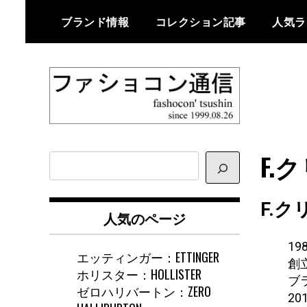
Skip
ブランド情報
コレクション記事
人気ラ
to
content
ファショコン通信はブランドやデ
ファショコン通
ザイナーの観点からファッション
F.ク
サ
信
とモードを分析するファッション
イ
情報サイトです
ト
F.
内
人気のページ
検
索
1
エッティンガー：ETTINGER
創立
ホリスター：HOLLISTER
ブ
ゼロハリバートン：ZERO
2