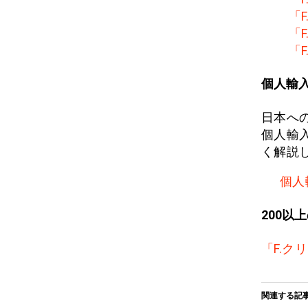
「
「
「
個人輸
日本へ
個人輸
く解説
個人
200以
「F.ク
関連する記