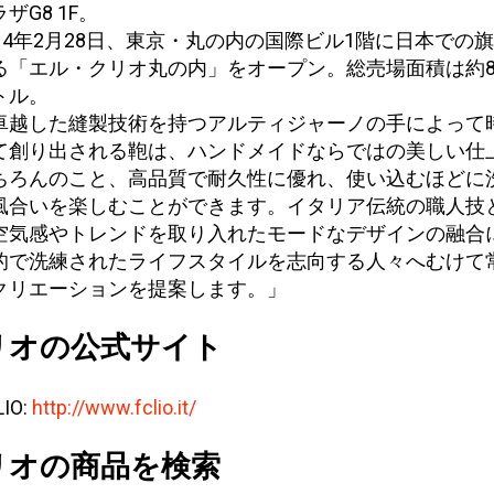
ザG8 1F。
014年2月28日、東京・丸の内の国際ビル1階に日本での
る「エル・クリオ丸の内」をオープン。総売場面積は約8
トル。
卓越した縫製技術を持つアルティジャーノの手によって
て創り出される鞄は、ハンドメイドならではの美しい仕
ちろんのこと、高品質で耐久性に優れ、使い込むほどに
風合いを楽しむことができます。イタリア伝統の職人技
空気感やトレンドを取り入れたモードなデザインの融合
的で洗練されたライフスタイルを志向する人々へむけて
クリエーションを提案します。」
クリオの公式サイト
LIO:
http://www.fclio.it/
クリオの商品を検索