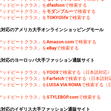
デッドビートクラス」を
dfashion
で検索する
デッドビートクラス」を
モダンブルー
で検索する
デッドビートクラス」を
TOKYOlife
で検索する
送対応のアメリカ大手オンラインショッピングモール
デッドビートクラス」を
Amazon.com
で検索する
デッドビートクラス」を
eBay
で検索する
送対応のヨーロッパ大手ファッション通販サイト
デッドビートクラス」を
YOOX
で検索する（日本語対応
デッドビートクラス」を
Farfetch
で検索する（日本語対
デッドビートクラス」を
LUISA VIA ROMA
で検索する（
）
デッドビートクラス」を
STYLEBOP.com
で検索する
送対応のイギリス大手ファッション通販サイト