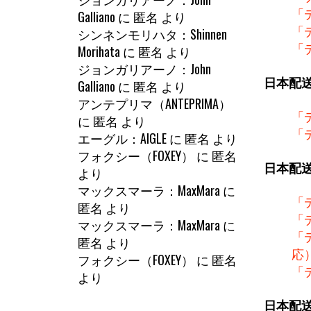
「
Galliano
に
匿名
より
「
シンネンモリハタ：Shinnen
「
Morihata
に
匿名
より
ジョンガリアーノ：John
日本配
Galliano
に
匿名
より
アンテプリマ（ANTEPRIMA）
「
に
匿名
より
「
エーグル：AIGLE
に
匿名
より
フォクシー（FOXEY）
に
匿名
日本配
より
マックスマーラ：MaxMara
に
「
匿名
より
「
マックスマーラ：MaxMara
に
「
匿名
より
応
フォクシー（FOXEY）
に
匿名
「
より
日本配