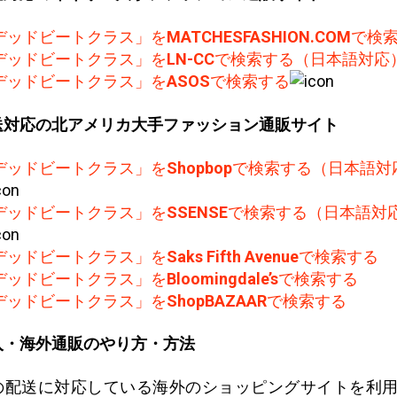
デッドビートクラス」を
MATCHESFASHION.COM
で検
デッドビートクラス」を
LN-CC
で検索する（日本語対応
デッドビートクラス」を
ASOS
で検索する
送対応の北アメリカ大手ファッション通販サイト
デッドビートクラス」を
Shopbop
で検索する（日本語対
デッドビートクラス」を
SSENSE
で検索する（日本語対
デッドビートクラス」を
Saks Fifth Avenue
で検索する
デッドビートクラス」を
Bloomingdale’s
で検索する
デッドビートクラス」を
ShopBAZAAR
で検索する
入・海外通販のやり方・方法
の配送に対応している海外のショッピングサイトを利