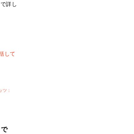
ジで詳し
括して
ッツ：
目で