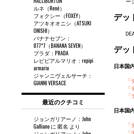
HALLIBURTON
ー
ルネ（René）
フォクシー（FOXEY）
デッ
アツキオオニシ（ATSUKI
ONISHI）
DE
バナナセブン：
877*7（BANANA SEVEN）
デッ
プラダ：PRADA
レピピアルマリオ：repipi
日本国
armario
ジャンニヴェルサーチ：
「
GIANNI VERSACE
「
「
最近のクチコミ
日本国
ジョンガリアーノ：John
「
Galliano
に
匿名
より
「
ジョンガリアーノ：John