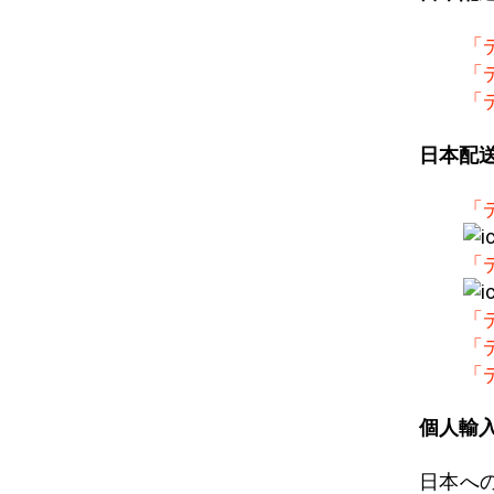
「
「
「
日本配
「
「
「
「
「
個人輸
日本へ