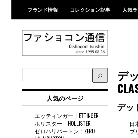
Skip
ブランド情報
コレクション記事
人気ラ
to
content
ファショコン通信はブランドやデ
ファショコン通
ザイナーの観点からファッション
デッ
サ
信
とモードを分析するファッション
イ
CLA
情報サイトです
ト
内
人気のページ
検
デッ
索
エッティンガー：ETTINGER
ホリスター：HOLLISTER
日
ゼロハリバートン：ZERO
ブ