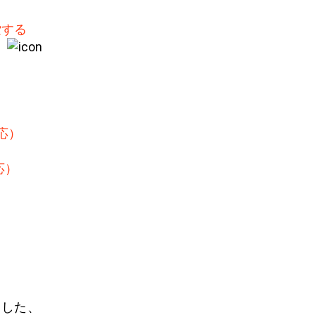
索する
）
応）
応）
用した、