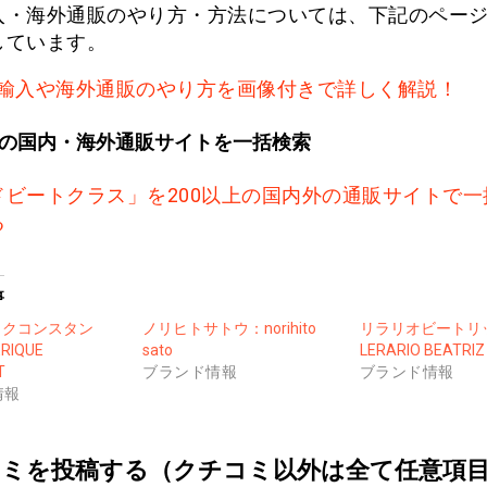
入・海外通販のやり方・方法については、下記のペー
しています。
輸入や海外通販のやり方を画像付きで詳しく解説！
上の国内・海外通販サイトを一括検索
ドビートクラス」を200以上の国内外の通販サイトで一
る
事
ックコンスタン
ノリヒトサトウ：norihito
リラリオビートリ
RIQUE
sato
LERARIO BEATRIZ
T
ブランド情報
ブランド情報
情報
ミを投稿する（クチコミ以外は全て任意項