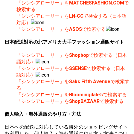
「シンシアローリー」を
MATCHESFASHION.COM
で
検索する
「シンシアローリー」を
LN-CC
で検索する（日本語
対応）
「シンシアローリー」を
ASOS
で検索する
日本配送対応の北アメリカ大手ファッション通販サイト
「シンシアローリー」を
Shopbop
で検索する（日本
語対応）
「シンシアローリー」を
SSENSE
で検索する（日本
語対応）
「シンシアローリー」を
Saks Fifth Avenue
で検索す
る
「シンシアローリー」を
Bloomingdale’s
で検索する
「シンシアローリー」を
ShopBAZAAR
で検索する
個人輸入・海外通販のやり方・方法
日本への配送に対応している海外のショッピングサイト
を利用した、個人輸入・海外通販のやり方・方法につい