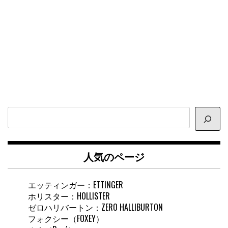
サ
イ
ト
内
人気のページ
検
索
エッティンガー：ETTINGER
ホリスター：HOLLISTER
ゼロハリバートン：ZERO HALLIBURTON
フォクシー（FOXEY）