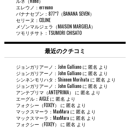
ルネ（René）
エレウノ：erreuno
バナナセブン：877*7（BANANA SEVEN）
セリーヌ：CELINE
メゾンマルジェラ（MAISON MARGIELA）
ツモリチサト：TSUMORI CHISATO
最近のクチコミ
ジョンガリアーノ：John Galliano
に
匿名
より
ジョンガリアーノ：John Galliano
に
匿名
より
シンネンモリハタ：Shinnen Morihata
に
匿名
より
ジョンガリアーノ：John Galliano
に
匿名
より
アンテプリマ（ANTEPRIMA）
に
匿名
より
エーグル：AIGLE
に
匿名
より
フォクシー（FOXEY）
に
匿名
より
マックスマーラ：MaxMara
に
匿名
より
マックスマーラ：MaxMara
に
匿名
より
フォクシー（FOXEY）
に
匿名
より