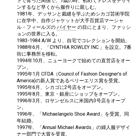
下で育った関係で、7歳の時、初めてドレスをデザイ
ンするなど早くから服作りに親しむ。
1981年、デッサンと裁縫を学ぶためシカゴ芸術学院
に在学中、自作ジャケットが大手百貨店マーシャ
ル・フィールズの
バイヤー
の目にとまり、ファッシ
ョンの世界に入る。
1983-1984 A/W より、自宅でコレクションを開始。
1988年6月、「CYNTHIA ROWLEY INC.」を設立。7番
街に事務所を移転。
1994年10月、ニューヨークで始めての直営店をオー
プン。
1995年1月 CFDA（Council of Fashion Designer’s of
America)の新人賞であるペリーエリス賞を受賞。
1995年6月、シカゴに2号店をオープン。
1995年8月、東京・銀座にショップをオープン。
1996年3月、ロサンゼルスに米国内3号店をオープ
ン。
1996年、「Michaelangelo Shoe Award」を受賞。同
年結婚。
1997年、「Annual Michael Awards」の婦人服デザイ
ナー部門で大賞を受賞。