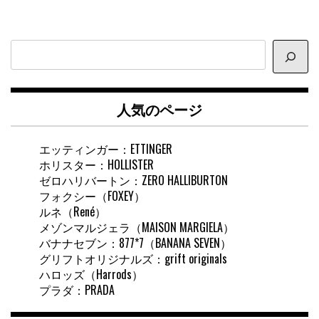
サ
イ
ト
内
人気のページ
検
索
エッティンガー：ETTINGER
ホリスター：HOLLISTER
ゼロハリバートン：ZERO HALLIBURTON
フォクシー（FOXEY）
ルネ（René）
メゾンマルジェラ（MAISON MARGIELA）
バナナセブン：877*7（BANANA SEVEN）
グリフトオリジナルズ：grift originals
ハロッズ（Harrods）
プラダ：PRADA