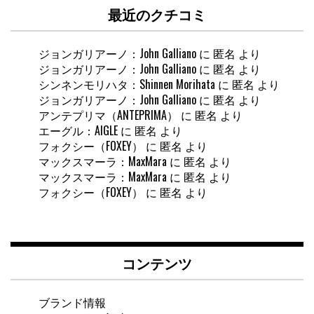
最近のクチコミ
ジョンガリアーノ：John Galliano
に
匿名
より
ジョンガリアーノ：John Galliano
に
匿名
より
シンネンモリハタ：Shinnen Morihata
に
匿名
より
ジョンガリアーノ：John Galliano
に
匿名
より
アンテプリマ（ANTEPRIMA）
に
匿名
より
エーグル：AIGLE
に
匿名
より
フォクシー（FOXEY）
に
匿名
より
マックスマーラ：MaxMara
に
匿名
より
マックスマーラ：MaxMara
に
匿名
より
フォクシー（FOXEY）
に
匿名
より
コンテンツ
ブランド情報