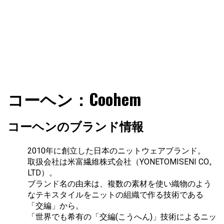
ファショコン通信はブランドやデザイナーの観点からファ
ファショコン通信
コーヘン：Coohem
ッションとモードを分析するファッション情報サイトです
コーヘンのブランド情報
2010年に創立した日本のニットウェアブランド。
取扱会社は米富繊維株式会社（YONETOMISENI CO.,
LTD）。
ブランド名の由来は、複数の素材を使い織物のよう
なテキスタイルをニットの組織で作る技術である
「交編」から。
「世界でも希有の「交編(こうへん)」技術によるニッ