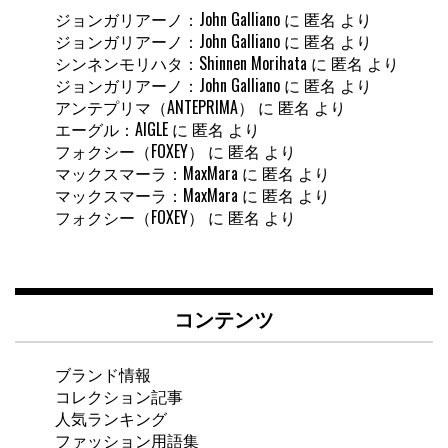
ジョンガリアーノ：John Galliano
に
匿名
より
ジョンガリアーノ：John Galliano
に
匿名
より
シンネンモリハタ：Shinnen Morihata
に
匿名
より
ジョンガリアーノ：John Galliano
に
匿名
より
アンテプリマ（ANTEPRIMA）
に
匿名
より
エーグル：AIGLE
に
匿名
より
フォクシー（FOXEY）
に
匿名
より
マックスマーラ：MaxMara
に
匿名
より
マックスマーラ：MaxMara
に
匿名
より
フォクシー（FOXEY）
に
匿名
より
コンテンツ
ブランド情報
コレクション記事
人気ランキング
ファッション用語集