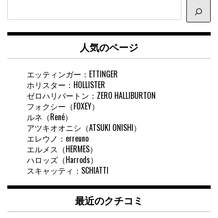
サ
イ
ト
内
人気のページ
検
索
エッティンガー：ETTINGER
ホリスター：HOLLISTER
ゼロハリバートン：ZERO HALLIBURTON
フォクシー（FOXEY）
ルネ（René）
アツキオオニシ（ATSUKI ONISHI）
エレウノ：erreuno
エルメス（HERMES）
ハロッズ（Harrods）
スキャッティ：SCHIATTI
最近のクチコミ