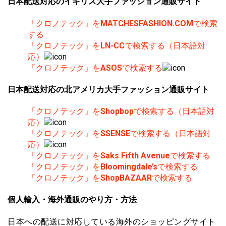
日本配送対応のイギリス大手ファッション通販サイト
「クロノテック」を
MATCHESFASHION.COM
で検索
する
「クロノテック」を
LN-CC
で検索する（日本語対
応）
「クロノテック」を
ASOS
で検索する
日本配送対応の北アメリカ大手ファッション通販サイト
「クロノテック」を
Shopbop
で検索する（日本語対
応）
「クロノテック」を
SSENSE
で検索する（日本語対
応）
「クロノテック」を
Saks Fifth Avenue
で検索する
「クロノテック」を
Bloomingdale’s
で検索する
「クロノテック」を
ShopBAZAAR
で検索する
個人輸入・海外通販のやり方・方法
日本への配送に対応している海外のショッピングサイト