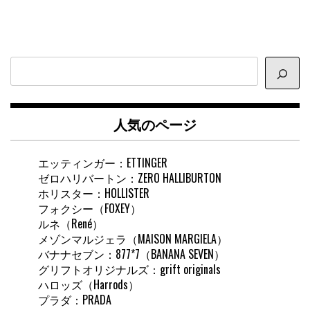
サ
イ
ト
内
人気のページ
検
索
エッティンガー：ETTINGER
ゼロハリバートン：ZERO HALLIBURTON
ホリスター：HOLLISTER
フォクシー（FOXEY）
ルネ（René）
メゾンマルジェラ（MAISON MARGIELA）
バナナセブン：877*7（BANANA SEVEN）
グリフトオリジナルズ：grift originals
ハロッズ（Harrods）
プラダ：PRADA