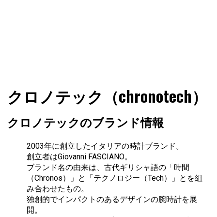
ファショコン通信はブランドやデザイナーの観点からファ
ファショコン通信
クロノテック（chronotech）
ッションとモードを分析するファッション情報サイトです
クロノテックのブランド情報
2003年に創立したイタリアの時計ブランド。
創立者はGiovanni FASCIANO。
ブランド名の由来は、古代ギリシャ語の「時間
（Chronos）」と「テクノロジー（Tech）」とを組
み合わせたもの。
独創的でインパクトのあるデザインの腕時計を展
開。