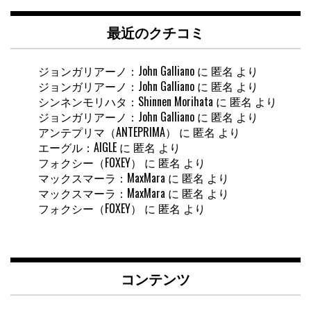
最近のクチコミ
ジョンガリアーノ：John Galliano
に
匿名
より
ジョンガリアーノ：John Galliano
に
匿名
より
シンネンモリハタ：Shinnen Morihata
に
匿名
より
ジョンガリアーノ：John Galliano
に
匿名
より
アンテプリマ（ANTEPRIMA）
に
匿名
より
エーグル：AIGLE
に
匿名
より
フォクシー（FOXEY）
に
匿名
より
マックスマーラ：MaxMara
に
匿名
より
マックスマーラ：MaxMara
に
匿名
より
フォクシー（FOXEY）
に
匿名
より
コンテンツ